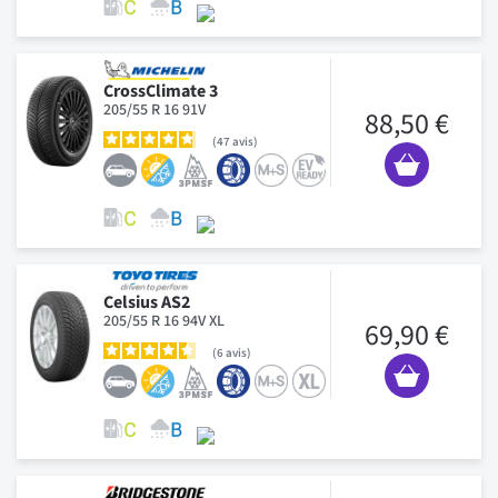
CrossClimate 3
205/55 R 16 91V
88,50 €
47
avis
Celsius AS2
205/55 R 16 94V XL
69,90 €
6
avis