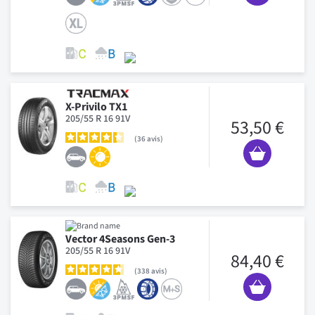
X-Privilo TX1
205/55 R 16 91V
53,50 €
36
avis
Vector 4Seasons Gen-3
205/55 R 16 91V
84,40 €
338
avis