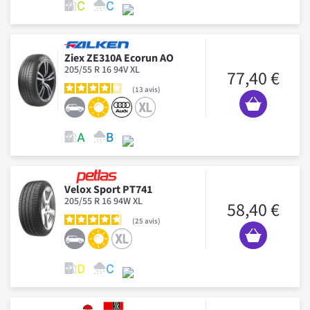
Ziex ZE310A Ecorun AO
205/55 R 16 94V XL
77,40 €
13
avis
Velox Sport PT741
205/55 R 16 94W XL
58,40 €
25
avis