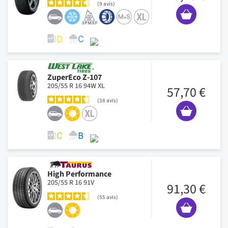
9
avis
ZuperEco Z-107
205/55 R 16 94W XL
57,70 €
38
avis
High Performance
205/55 R 16 91V
91,30 €
55
avis