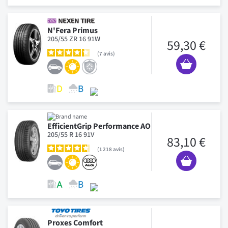
N'Fera Primus
205/55 ZR 16 91W
59,30 €
7
avis
EfficientGrip Performance AO
205/55 R 16 91V
83,10 €
1 218
avis
Proxes Comfort