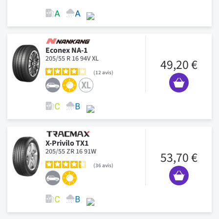
Econex NA-1
205/55 R 16 94V XL
49,20 €
12
avis
X-Privilo TX1
205/55 ZR 16 91W
53,70 €
36
avis