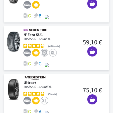
N'Fera SU1
205/55 R 16 94V XL
59,10 €
410
avis
Ultrac+
205/55 R 16 94W XL
75,10 €
5
avis