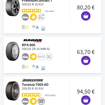
PremiumContact 7
205/55 R 16 91V
80,20 €
15
avis
RPX-800
205/55 ZR 16 94W XL
63,70 €
Turanza T005 AO
205/55 R 16 91V
94,50 €
412
avis