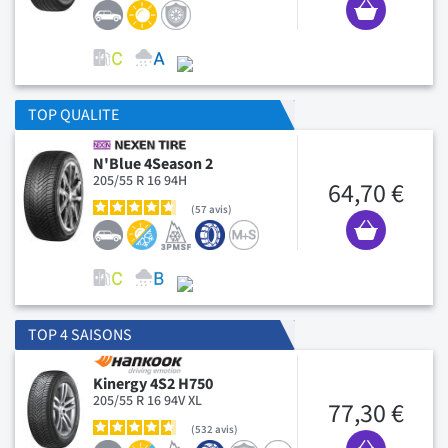
TOP QUALITE
N'Blue 4Season 2
205/55 R 16 94H
64,70 €
57
avis
TOP 4 SAISONS
Kinergy 4S2 H750
205/55 R 16 94V XL
77,30 €
532
avis