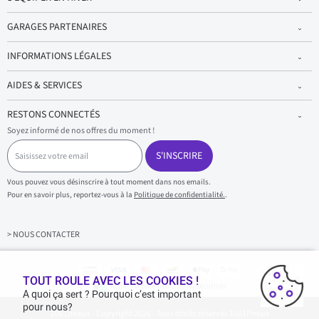
GARAGES PARTENAIRES
INFORMATIONS LÉGALES
AIDES & SERVICES
RESTONS CONNECTÉS
Soyez informé de nos offres du moment !
S
a
S'INSCRIRE
i
s
Vous pouvez vous désinscrire à tout moment dans nos emails.
i
Pour en savoir plus, reportez-vous à la
Politique de confidentialité.
.
s
s
e
z
> NOUS CONTACTER
v
o
t
r
TOUT ROULE AVEC LES COOKIES !
Achats & paiements 100% sécurisés
e
A quoi ça sert ? Pourquoi c’est important
e
pour nous?
1001pneus - Copyright 2026 - Tous droits réservés 1001Pneus
m