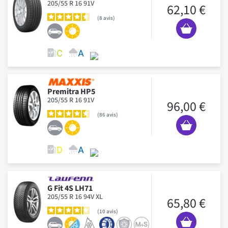
205/55 R 16 91V
62,10 €
8
avis
Premitra HP5
205/55 R 16 91V
96,00 €
86
avis
G Fit 4S LH71
205/55 R 16 94V XL
65,80 €
10
avis