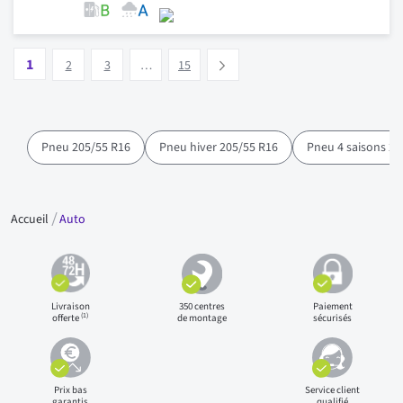
Page
Vous lisez actuellement la page
Page
Page
Page
1
Suivant
2
3
…
15
Pneu 205/55 R16
Pneu hiver 205/55 R16
Pneu 4 saisons 20
Accueil
Auto
Livraison
350 centres
Paiement
(1)
offerte
de montage
sécurisés
Prix bas
Service client
garantis
qualifié