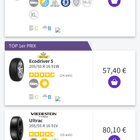
TOP 1er PRIX
Ecodriver 5
205/55 R 16 91W
57,40 €
24
avis
Ultrac
205/55 R 16 91V
80,10 €
15
avis