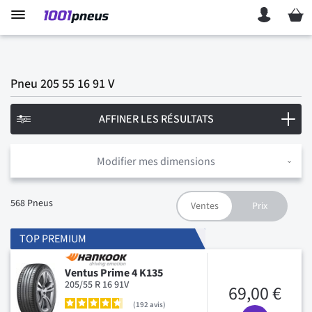
Mon p
Pneu 205 55 16 91 V
AFFINER LES RÉSULTATS
Modifier mes dimensions
568
Pneus
TOP PREMIUM
Ventus Prime 4 K135
205/55 R 16 91V
69,00 €
192
avis