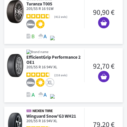
Turanza T005
205/55 R 16 91W
90,90 €
412
avis
EfficientGrip Performance 2
OE1
92,70 €
205/55 R 16 94V XL
216
avis
Winguard Snow'G3 WH21
205/55 R 16 94V XL
79,20 €