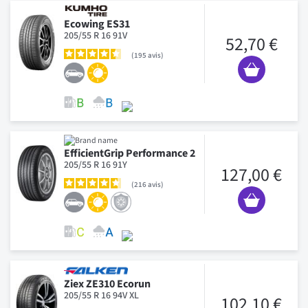
Ecowing ES31
205/55 R 16 91V
52,70 €
195
avis
EfficientGrip Performance 2
205/55 R 16 91Y
127,00 €
216
avis
Ziex ZE310 Ecorun
205/55 R 16 94V XL
102,10 €