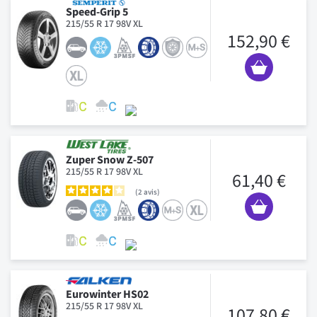
Speed-Grip 5
215/55 R 17 98V XL
152,90 €
Zuper Snow Z-507
215/55 R 17 98V XL
61,40 €
2
avis
Eurowinter HS02
215/55 R 17 98V XL
107,80 €