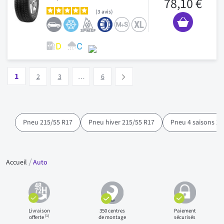
78,10 €
3
avis
Page
Vous lisez actuellement la page
Page
Page
Page
1
Suivant
2
3
…
6
Pneu 215/55 R17
Pneu hiver 215/55 R17
Pneu 4 saisons 21
Accueil
Auto
Livraison
350 centres
Paiement
(1)
offerte
de montage
sécurisés