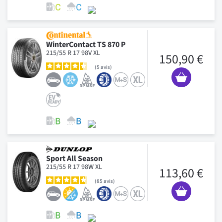
WinterContact TS 870 P
215/55 R 17 98V XL
150,90 €
5
avis
Sport All Season
215/55 R 17 98W XL
113,60 €
85
avis