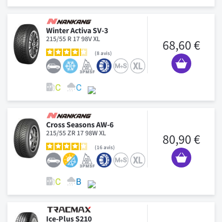
Winter Activa SV-3
215/55 R 17 98V XL
68,60 €
8
avis
Cross Seasons AW-6
215/55 ZR 17 98W XL
80,90 €
16
avis
Ice-Plus S210