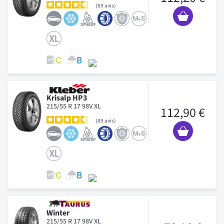
89
avis
Krisalp HP3
215/55 R 17 98V XL
112,90 €
89
avis
Winter
215/55 R 17 98V XL