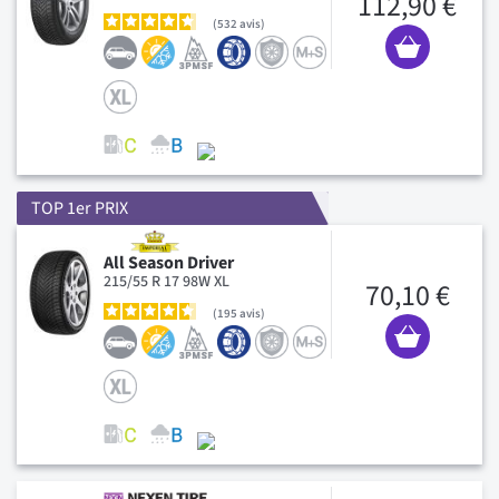
112,90 €
532
avis
TOP 1er PRIX
All Season Driver
215/55 R 17 98W XL
70,10 €
195
avis