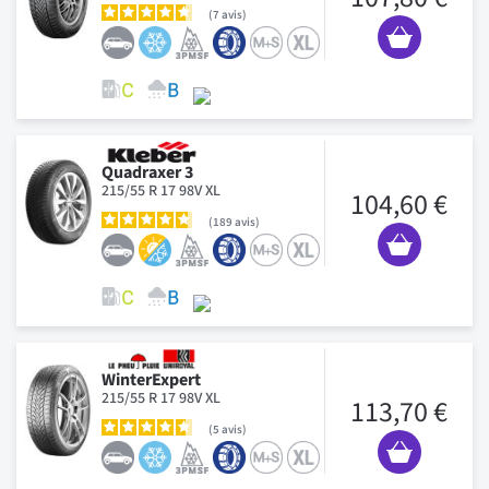
7
avis
Quadraxer 3
215/55 R 17 98V XL
104,60 €
189
avis
WinterExpert
215/55 R 17 98V XL
113,70 €
5
avis