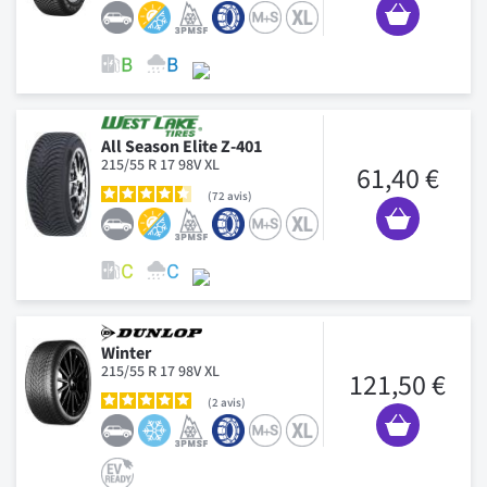
All Season Elite Z-401
215/55 R 17 98V XL
61,40 €
72
avis
Winter
215/55 R 17 98V XL
121,50 €
2
avis