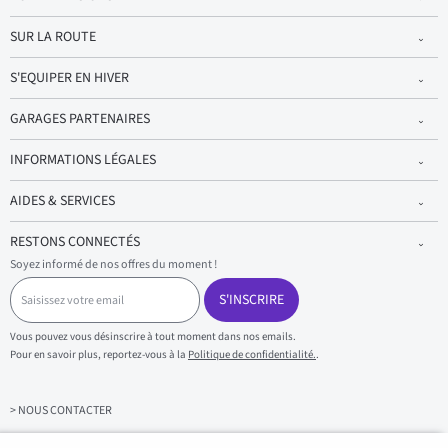
SUR LA ROUTE
S'EQUIPER EN HIVER
GARAGES PARTENAIRES
INFORMATIONS LÉGALES
AIDES & SERVICES
RESTONS CONNECTÉS
Soyez informé de nos offres du moment !
S
a
S'INSCRIRE
i
s
Vous pouvez vous désinscrire à tout moment dans nos emails.
i
Pour en savoir plus, reportez-vous à la
Politique de confidentialité.
.
s
s
e
z
> NOUS CONTACTER
v
o