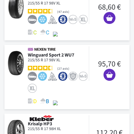
215/55 R 17 98V XL
68,60 €
47
avis
Winguard Sport 2 WU7
215/55 R 17 98V XL
95,70 €
27
avis
Krisalp HP3
215/55 R 17 98H XL
112,20 €