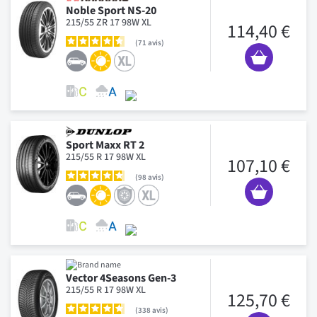
Noble Sport NS-20
215/55 ZR 17 98W XL
114,40 €
71
avis
Sport Maxx RT 2
215/55 R 17 98W XL
107,10 €
98
avis
Vector 4Seasons Gen-3
215/55 R 17 98W XL
125,70 €
338
avis