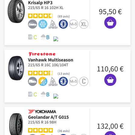
Krisalp HP3
215/65 R 16 102H XL
95,50 €
89
avis
Vanhawk Multiseason
215/65 R 16C 106/104T
110,60 €
13
avis
Geolandar A/T G015
215/65 R 16 98H
132,00 €
36
avis