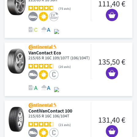
111,40 €
75
avis
VanContact Eco
215/65 R 16C 109/107T (106/104T)
135,50 €
20
avis
ContiVanContact 100
215/65 R 16C 106/104T
131,40 €
21
avis