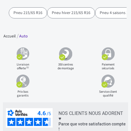
Pneu 215/65 R16
Pneu hiver 215/65 R16
Pneu 4 saisons 21
Accueil
Auto
Livraison
350 centres
Paiement
(1)
offerte
de montage
sécurisés
Prix bas
Service client
garantis
qualifié
NOS CLIENTS NOUS ADORENT
♥
Parce que votre satisfaction compte
!