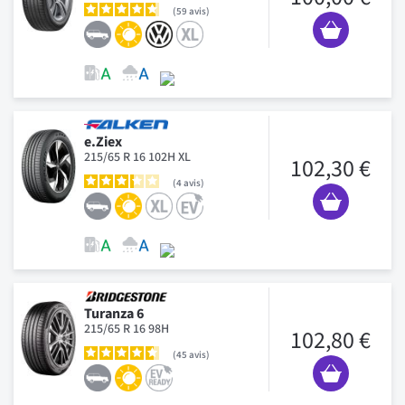
59
avis
e.Ziex
215/65 R 16 102H XL
102,30 €
4
avis
Turanza 6
215/65 R 16 98H
102,80 €
45
avis