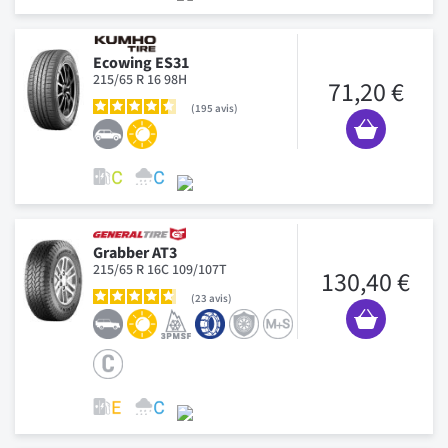
Ecowing ES31
215/65 R 16 98H
71,20 €
195
avis
Grabber AT3
215/65 R 16C 109/107T
130,40 €
23
avis