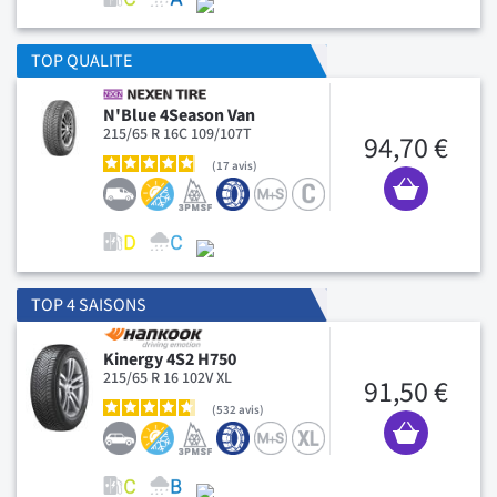
TOP QUALITE
N'Blue 4Season Van
215/65 R 16C 109/107T
94,70 €
17
avis
TOP 4 SAISONS
Kinergy 4S2 H750
215/65 R 16 102V XL
91,50 €
532
avis