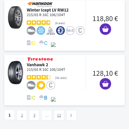
Winter Icept LV RW12
215/65 R 16C 106/104T
118,80 €
6
avis
Vanhawk 2
215/65 R 16C 106/104T
128,10 €
41
avis
Page
Vous lisez actuellement la page
Page
Page
Page
1
Suivant
2
3
…
12