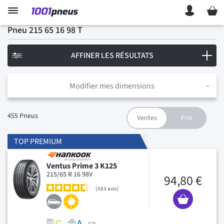
Mon p
Pneu 215 65 16 98 T
AFFINER LES RÉSULTATS
Modifier mes dimensions
455
Pneus
TOP PREMIUM
Ventus Prime 3 K125
215/65 R 16 98V
94,80 €
583
avis