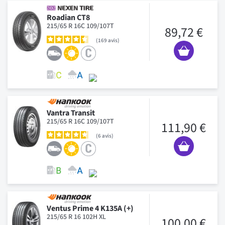
Roadian CT8
215/65 R 16C 109/107T
89,72 €
169
avis
Vantra Transit
215/65 R 16C 109/107T
111,90 €
6
avis
Ventus Prime 4 K135A (+)
215/65 R 16 102H XL
100,00 €