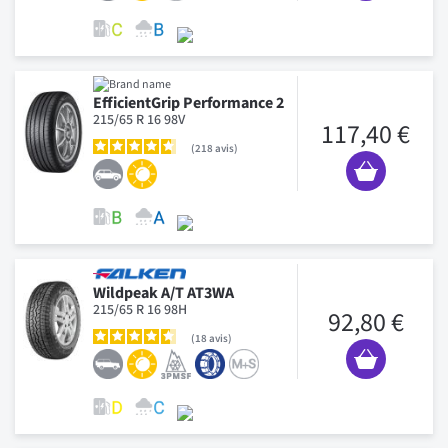
EfficientGrip Performance 2
215/65 R 16 98V
117,40 €
218
avis
Wildpeak A/T AT3WA
215/65 R 16 98H
92,80 €
18
avis