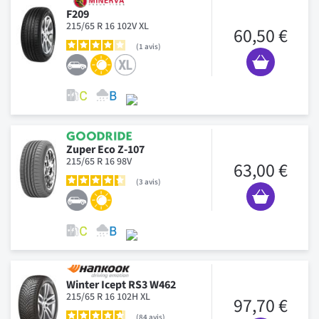
F209
215/65 R 16 102V XL
60,50 €
1
avis
Zuper Eco Z-107
215/65 R 16 98V
63,00 €
3
avis
Winter Icept RS3 W462
215/65 R 16 102H XL
97,70 €
84
avis