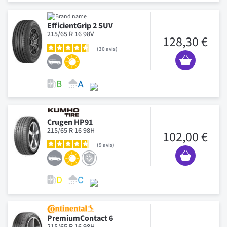
EfficientGrip 2 SUV
215/65 R 16 98V
128,30 €
30
avis
Crugen HP91
215/65 R 16 98H
102,00 €
9
avis
PremiumContact 6
215/65 R 16 98H