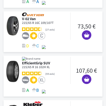
V-02 Van
215/65 R 16C 109/107T
73,50 €
27
avis
EfficientGrip SUV
215/65 R 16 102H XL
107,60 €
59
avis