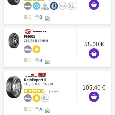
FM601
215/65 R 16 98H
58,00 €
RainExpert 5
215/65 R 16 102V XL
105,40 €
29
avis