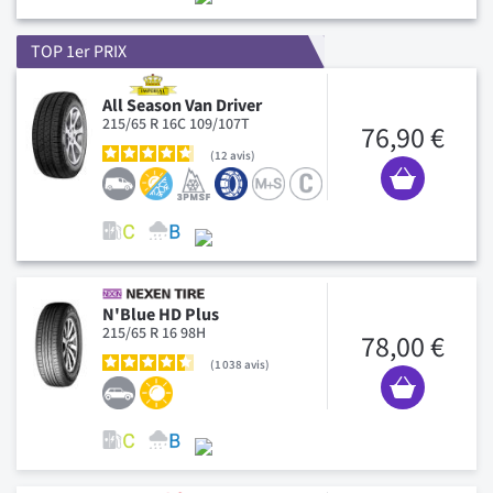
TOP 1er PRIX
All Season Van Driver
215/65 R 16C 109/107T
76,90 €
12
avis
N'Blue HD Plus
215/65 R 16 98H
78,00 €
1 038
avis