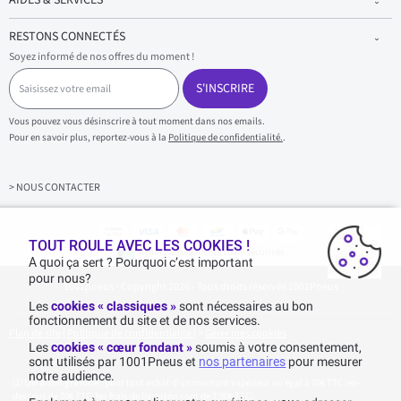
AIDES & SERVICES
RESTONS CONNECTÉS
Soyez informé de nos offres du moment !
S
a
S'INSCRIRE
i
s
Vous pouvez vous désinscrire à tout moment dans nos emails.
i
Pour en savoir plus, reportez-vous à la
Politique de confidentialité.
.
s
s
e
z
> NOUS CONTACTER
v
o
t
r
TOUT ROULE AVEC LES COOKIES !
Achats & paiements 100% sécurisés
e
A quoi ça sert ? Pourquoi c’est important
e
pour nous?
1001pneus - Copyright 2026 - Tous droits réservés 1001Pneus
m
a
Les
cookies « classiques »
sont nécessaires au bon
i
fonctionnement du site et de nos services.
l
Plan de site
|
Politique de confidentialité
|
>
Gérer mes cookies
Les
cookies « cœur fondant »
soumis à votre consentement,
sont utilisés par 1001Pneus et
nos partenaires
pour mesurer
notre audience.
Livraison gratuite : pour tout achat d'un montant supérieur ou égal à 70€ TTC (en-
dessous de 70€ TTC, les frais de livraison sont de 7,90€ TTC).