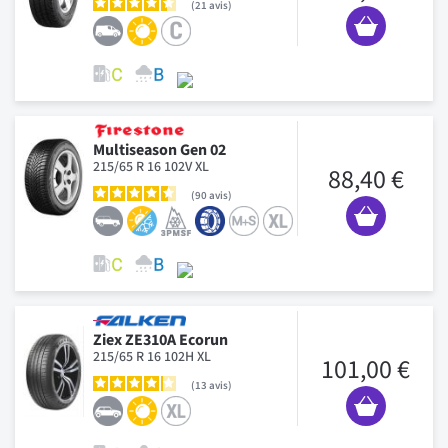
21
avis
Multiseason Gen 02
215/65 R 16 102V XL
88,40 €
90
avis
Ziex ZE310A Ecorun
215/65 R 16 102H XL
101,00 €
13
avis