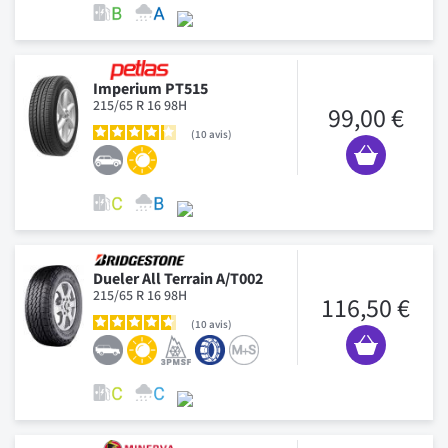
Imperium PT515
215/65 R 16 98H
99,00 €
10
avis
Dueler All Terrain A/T002
215/65 R 16 98H
116,50 €
10
avis