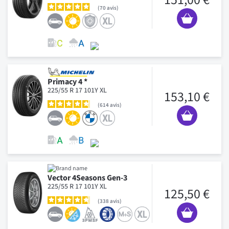
70
avis
Primacy 4 *
225/55 R 17 101Y XL
153,10 €
614
avis
Vector 4Seasons Gen-3
225/55 R 17 101Y XL
125,50 €
338
avis