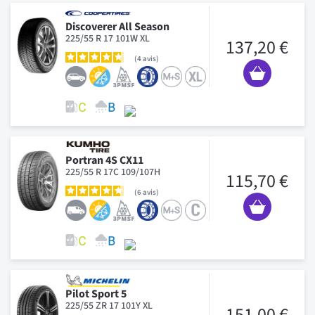
Discoverer All Season
225/55 R 17 101W XL
137,20 €
4
avis
Portran 4S CX11
225/55 R 17C 109/107H
115,70 €
6
avis
Pilot Sport 5
225/55 ZR 17 101Y XL
151,00 €