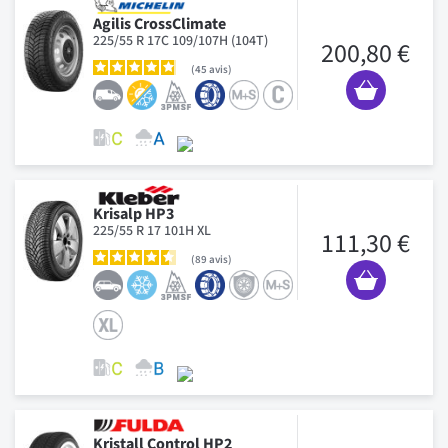
Agilis CrossClimate
225/55 R 17C 109/107H (104T)
200,80 €
45
avis
Krisalp HP3
225/55 R 17 101H XL
111,30 €
89
avis
Kristall Control HP2