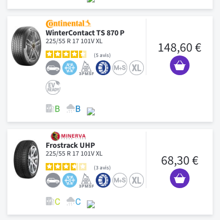
WinterContact TS 870 P
225/55 R 17 101V XL
148,60 €
5
avis
Frostrack UHP
225/55 R 17 101V XL
68,30 €
3
avis