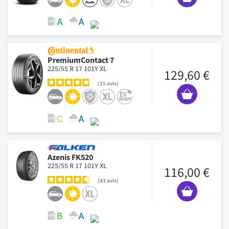
PremiumContact 7
225/55 R 17 101Y XL
129,60 €
15
avis
Azenis FK520
225/55 R 17 101Y XL
116,00 €
43
avis