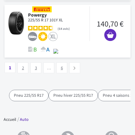
Powergy
225/55 R 17 101Y XL
140,70 €
64
avis
Page
Vous lisez actuellement la page
Page
Page
Page
1
Suivant
2
3
…
6
Pneu 225/55 R17
Pneu hiver 225/55 R17
Pneu 4 saisons 22
Accueil
Auto