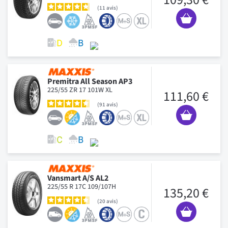
11
avis
Premitra All Season AP3
225/55 ZR 17 101W XL
111,60 €
91
avis
Vansmart A/S AL2
225/55 R 17C 109/107H
135,20 €
20
avis