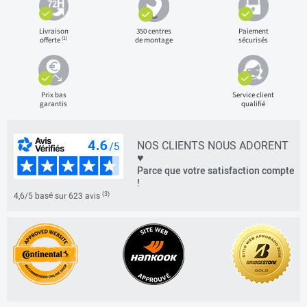
Livraison
350 centres
Paiement
(1)
offerte
de montage
sécurisés
Prix bas
Service client
garantis
qualifié
NOS CLIENTS NOUS ADORENT
♥
Parce que votre satisfaction compte
!
(3)
4,6/5 basé sur 623 avis