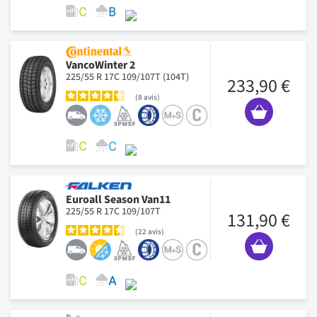
VancoWinter 2
225/55 R 17C 109/107T (104T)
233,90 €
8
avis
Euroall Season Van11
225/55 R 17C 109/107T
131,90 €
22
avis