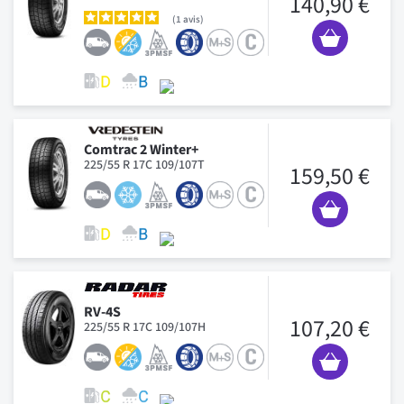
140,90 €
1
avis
Comtrac 2 Winter+
225/55 R 17C 109/107T
159,50 €
RV-4S
107,20 €
225/55 R 17C 109/107H