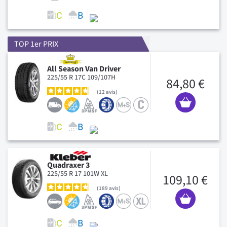
TOP 1er PRIX
All Season Van Driver
225/55 R 17C 109/107H
84,80 €
12
avis
Quadraxer 3
225/55 R 17 101W XL
109,10 €
189
avis