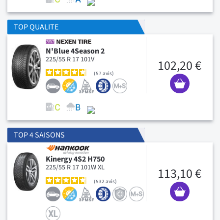
TOP QUALITE
N'Blue 4Season 2
225/55 R 17 101V
102,20 €
57
avis
TOP 4 SAISONS
Kinergy 4S2 H750
225/55 R 17 101W XL
113,10 €
532
avis