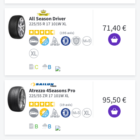
All Season Driver
225/55 R 17 101W XL
71,40 €
195
avis
Atrezzo 4Seasons Pro
225/55 ZR 17 101W XL
95,50 €
19
avis