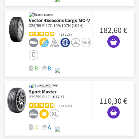
Vector 4Seasons Cargo MO-V
225/55 R 17C 109/107H (104H)
182,60 €
15
avis
Sport Master
225/55 R 17 101Y XL
110,30 €
23
avis