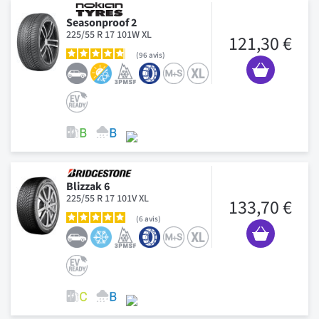
Seasonproof 2
225/55 R 17 101W XL
121,30 €
96
avis
Blizzak 6
225/55 R 17 101V XL
133,70 €
6
avis