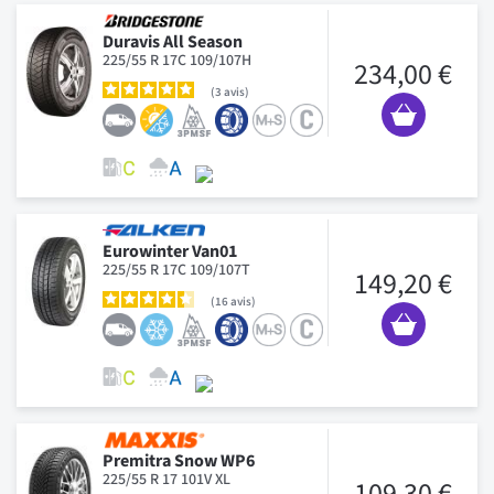
Duravis All Season
225/55 R 17C 109/107H
234,00 €
3
avis
Eurowinter Van01
225/55 R 17C 109/107T
149,20 €
16
avis
Premitra Snow WP6
225/55 R 17 101V XL
109,30 €