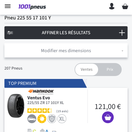
Mon p
Pneu 225 55 17 101 Y
AFFINER LES RÉSULTATS
Modifier mes dimensions
207
Pneus
TOP PREMIUM
Ventus Evo
225/55 ZR 17 101Y XL
121,00 €
19
avis