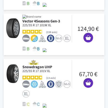
Vector 4Seasons Gen-3
225/55 R 17 101W XL
124,90 €
338
avis
Snowdragon UHP
225/55 R 17 101V XL
67,70 €
13
avis