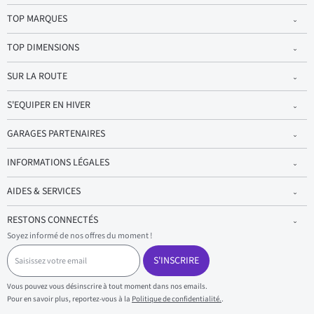
TOP MARQUES
TOP DIMENSIONS
SUR LA ROUTE
S'EQUIPER EN HIVER
GARAGES PARTENAIRES
INFORMATIONS LÉGALES
AIDES & SERVICES
RESTONS CONNECTÉS
Soyez informé de nos offres du moment !
S
a
S'INSCRIRE
i
s
Vous pouvez vous désinscrire à tout moment dans nos emails.
i
Pour en savoir plus, reportez-vous à la
Politique de confidentialité.
.
s