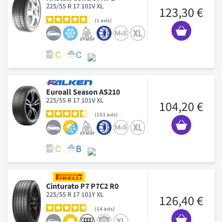
225/55 R 17 101V XL
123,30 €
1
avis
Euroall Season AS210
225/55 R 17 101V XL
104,20 €
103
avis
Cinturato P7 P7C2 R0
225/55 R 17 101Y XL
126,40 €
14
avis