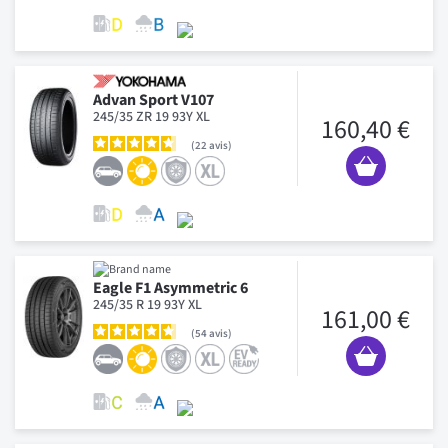
Advan Sport V107
245/35 ZR 19 93Y XL
160,40 €
22
avis
Eagle F1 Asymmetric 6
245/35 R 19 93Y XL
161,00 €
54
avis