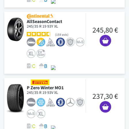
AllSeasonContact
245/35 R 19 93Y XL
245,80 €
159
avis
P Zero Winter MO1
245/35 R 19 93V XL
237,30 €