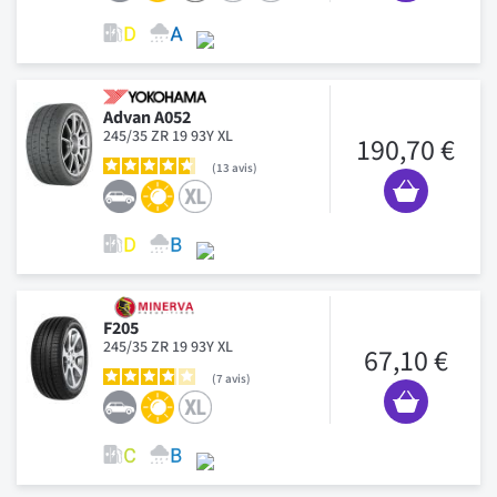
Advan A052
245/35 ZR 19 93Y XL
190,70 €
13
avis
F205
245/35 ZR 19 93Y XL
67,10 €
7
avis