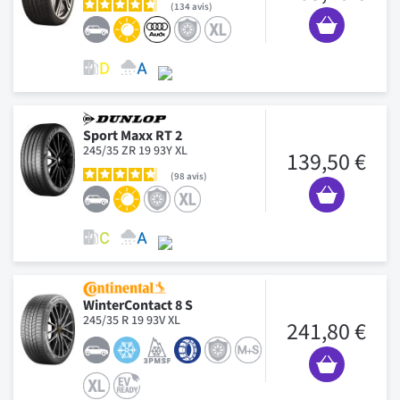
134
avis
Sport Maxx RT 2
245/35 ZR 19 93Y XL
139,50 €
98
avis
WinterContact 8 S
245/35 R 19 93V XL
241,80 €