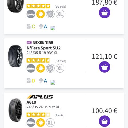
187,80 €
70
avis
N'Fera Sport SU2
245/35 R 19 93Y XL
121,10 €
63
avis
A610
245/35 ZR 19 93Y XL
100,40 €
4
avis