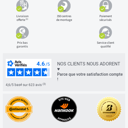
Livraison
350 centres
Paiement
(1)
offerte
de montage
sécurisés
Prix bas
Service client
garantis
qualifié
NOS CLIENTS NOUS ADORENT
♥
Parce que votre satisfaction compte
!
(3)
4,6/5 basé sur 623 avis