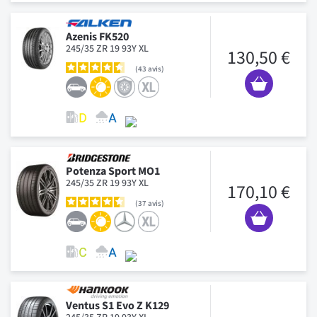
Azenis FK520
245/35 ZR 19 93Y XL
130,50 €
43
avis
Potenza Sport MO1
245/35 ZR 19 93Y XL
170,10 €
37
avis
Ventus S1 Evo Z K129