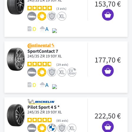
245/35 ZR 19 93Y XL
153,70 €
3
avis
SportContact 7
245/35 ZR 19 93Y XL
177,70 €
29
avis
Pilot Sport 4 S *
245/35 ZR 19 93Y XL
222,50 €
85
avis