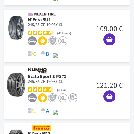
N'Fera SU1
245/35 ZR 19 93Y XL
109,00 €
410
avis
Ecsta Sport S PS72
245/35 ZR 19 93Y XL
121,20 €
8
avis
P Zero PZ5