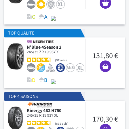
TOP QUALITE
N'Blue 4Season 2
245/35 ZR 19 93Y XL
131,80 €
57
avis
TOP 4 SAISONS
Kinergy 4S2 H750
245/35 R 19 93Y XL
170,30 €
532
avis