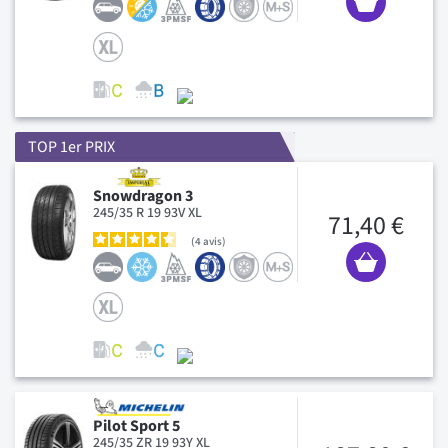
TOP 1er PRIX
Snowdragon 3
245/35 R 19 93V XL
71,40 €
4
avis
Pilot Sport 5
245/35 ZR 19 93Y XL