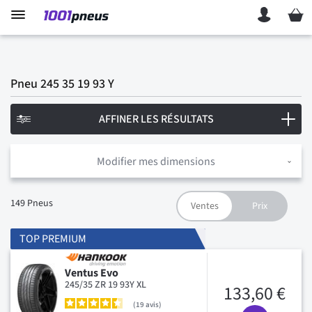
Mon p
Pneu 245 35 19 93 Y
AFFINER LES RÉSULTATS
Modifier mes dimensions
149
Pneus
TOP PREMIUM
Ventus Evo
245/35 ZR 19 93Y XL
133,60 €
19
avis