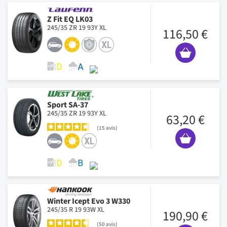
Z Fit EQ LK03
245/35 ZR 19 93Y XL
116,50 €
Sport SA-37
245/35 ZR 19 93Y XL
63,20 €
15
avis
Winter Icept Evo 3 W330
245/35 R 19 93W XL
190,90 €
50
avis