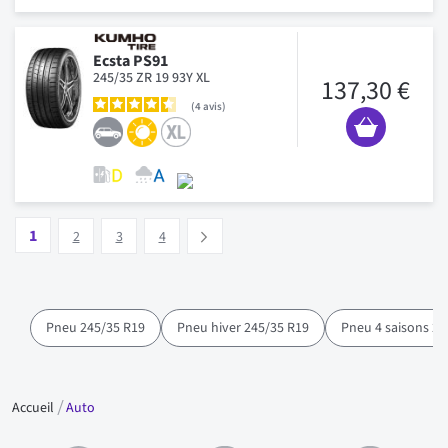
Ecsta PS91
245/35 ZR 19 93Y XL
137,30 €
4
avis
Page
Vous lisez actuellement la page
Page
Page
Page
1
Suivant
2
3
4
Pneu 245/35 R19
Pneu hiver 245/35 R19
Pneu 4 saisons 24
Accueil
Auto