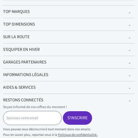
TOP MARQUES
TOP DIMENSIONS
SUR LA ROUTE
S'EQUIPER EN HIVER
GARAGES PARTENAIRES
INFORMATIONS LÉGALES
AIDES & SERVICES
RESTONS CONNECTÉS
Soyez informé de nos offres du moment !
S
a
S'INSCRIRE
i
s
Vous pouvez vous désinscrire à tout moment dans nos emails.
i
Pour en savoir plus, reportez-vous à la
Politique de confidentialité.
.
s