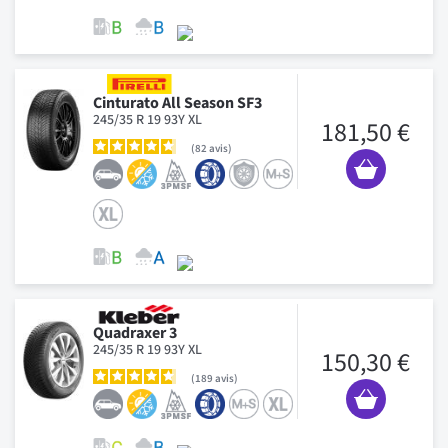
Cinturato All Season SF3
245/35 R 19 93Y XL
181,50 €
82
avis
Quadraxer 3
245/35 R 19 93Y XL
150,30 €
189
avis