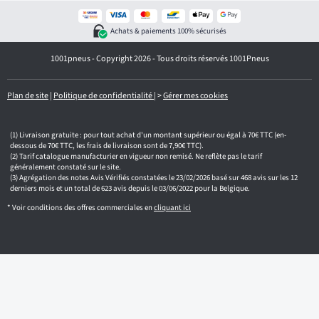
o
t
r
Achats & paiements 100% sécurisés
e
e
1001pneus - Copyright 2026 - Tous droits réservés 1001Pneus
m
a
i
l
Plan de site
|
Politique de confidentialité
|
>
Gérer mes cookies
Livraison gratuite : pour tout achat d'un montant supérieur ou égal à 70€ TTC (en-
dessous de 70€ TTC, les frais de livraison sont de 7,90€ TTC).
Tarif catalogue manufacturier en vigueur non remisé. Ne reflète pas le tarif
généralement constaté sur le site.
Agrégation des notes Avis Vérifiés constatées le 23/02/2026 basé sur 468 avis sur les 12
derniers mois et un total de 623 avis depuis le 03/06/2022 pour la Belgique.
* Voir conditions des offres commerciales en
cliquant ici