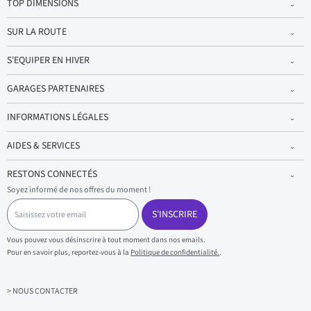
TOP DIMENSIONS
SUR LA ROUTE
S'EQUIPER EN HIVER
GARAGES PARTENAIRES
INFORMATIONS LÉGALES
AIDES & SERVICES
RESTONS CONNECTÉS
Soyez informé de nos offres du moment !
S
a
S'INSCRIRE
i
s
Vous pouvez vous désinscrire à tout moment dans nos emails.
i
Pour en savoir plus, reportez-vous à la
Politique de confidentialité.
.
s
s
e
z
> NOUS CONTACTER
v