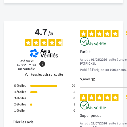
4.7
/
5
Avis vérifié
Parfait
Avis du
01/08/2026
, suite à une
Basé sur
26
PATRICK S.
avis soumis à
un contrôle
Publié à l'origine sur
1001pneus.f
Voir tous les avis sur ce site
Signaler
5
étoiles
20
4
étoiles
5
3
étoiles
0
2
étoiles
1
Avis vérifié
1
étoile
0
Super pneus
Trier les avis
Avis du
21/07/2026
, suite à une