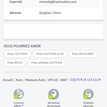
Courriel
miranda@haohuatire.com
Adresse
Qingdao, China
VOUS POURRIEZ AIMER
Pneu 215/75 R16
Pneu 215/75 R16 113 R
Pneu APLUS A867
Pneu APLUS
Pneu utilitaire 215/75 R16
215/75 R 16 113 111 R
Accueil
Auto
Marques Auto
APLUS
A867
Livraison
350 centres
Paiement
(1)
offerte
de montage
sécurisés