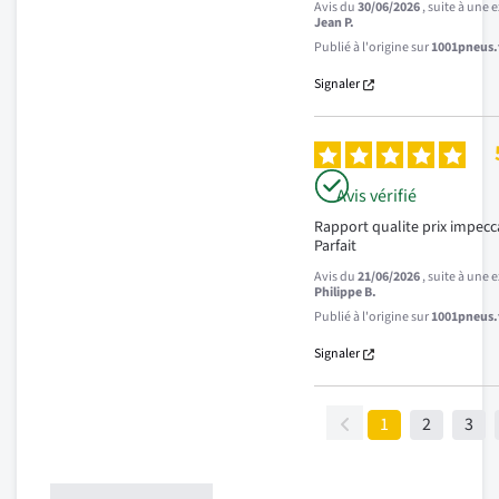
Avis du
30/06/2026
, suite à une
Jean P.
Publié à l'origine sur
1001pneus.f
Signaler
Avis vérifié
Rapport qualite prix impecca
Parfait
Avis du
21/06/2026
, suite à une
Philippe B.
Publié à l'origine sur
1001pneus.f
Signaler
1
2
3