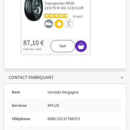
Transporter RF09
215/75 R 16C 113/111R
4
avis
87,10 €
Voir
4,38 €
CONTACT FABRIQUANT
Nom
corrado bergagna
Services
APLUS
Téléphone
0086 532 67788373