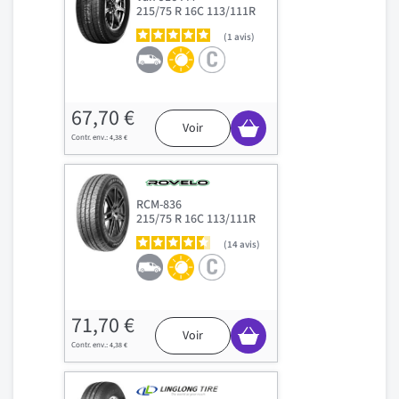
215/75 R 16C 113/111R
1
avis
67,70 €
Voir
4,38 €
RCM-836
215/75 R 16C 113/111R
14
avis
71,70 €
Voir
4,38 €