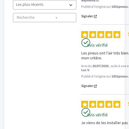
Raymond D.
Publié à l'origine sur
1001pneus.f
Signaler
Avis vérifié
Les pneus ont l'air très bien. 
mon critère.
Avis du
20/07/2026
, suite à une
Luc V.
Publié à l'origine sur
1001pneus.f
Signaler
Avis vérifié
Je viens de les installer pas