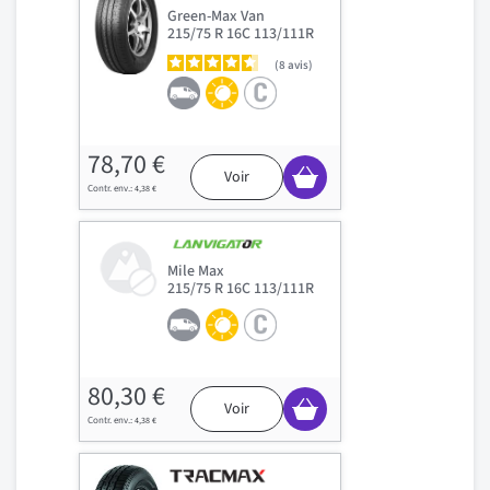
Green-Max Van
215/75 R 16C 113/111R
8
avis
78,70 €
Voir
4,38 €
Mile Max
215/75 R 16C 113/111R
80,30 €
Voir
4,38 €