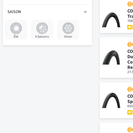
CO
SAISON
Tr
700
Été
4 Saisons
Hiver
CO
Du
Co
Re
27.
CO
Sp
650