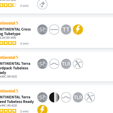
3
avis
NTINENTAL Cross
ng Tubetype
2.20 (55-559)
2
avis
NTINENTAL Terra
rdpack Tubeless
ady
x50C (50-622)
NTINENTAL Terra
eed Tubeless Ready
x45C (45-622)
2
avis