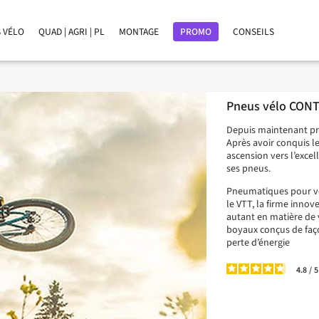
 VÉLO
QUAD | AGRI | PL
MONTAGE
PROMO
CONSEILS
Pneus vélo CON
Depuis maintenant prè
Après avoir conquis l
ascension vers l’exce
ses pneus.
Pneumatiques pour vé
le VTT, la firme innov
autant en matière de
boyaux conçus de faço
perte d’énergie
4.8
/