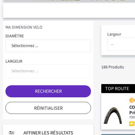
MA DIMENSION VELO
Largeur
DIAMÈTRE
Sélectionnez ...
LARGEUR
188
Produits
Sélectionnez ...
TOP ROUTE
RECHERCHER
CO
RÉINITIALISER
Pr
700
AFFINER LES RÉSULTATS