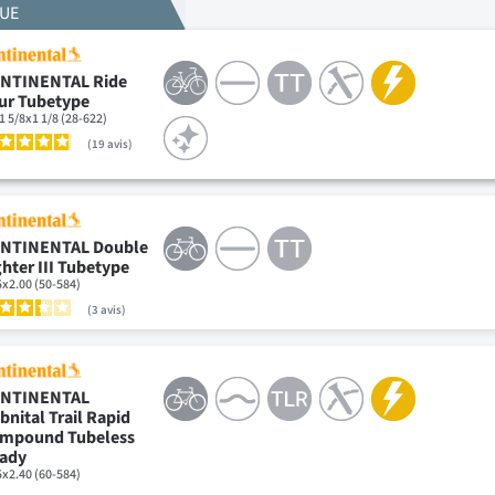
QUE
NTINENTAL Ride
ur Tubetype
1 5/8x1 1/8 (28-622)
19
avis
NTINENTAL Double
ghter III Tubetype
5x2.00 (50-584)
3
avis
NTINENTAL
bnital Trail Rapid
mpound Tubeless
ady
5x2.40 (60-584)