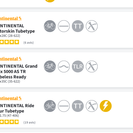
NTINENTAL
torskin Tubetype
x28C (28-622)
6
avis
NTINENTAL Grand
ix 5000 AS TR
beless Ready
x35C (35-622)
NTINENTAL Ride
ur Tubetype
1.75 (47-406)
19
avis