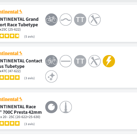
NTINENTAL Grand
ort Race Tubetype
x25C (25-622)
5
avis
NTINENTAL Contact
us Tubetype
x47C (47-622)
3
avis
NTINENTAL Race
" 700C Presta 42mm
 x 20 - 25C (20-622>25-630)
3
avis