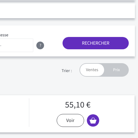
tesse
RECHERCHER
?
Trier :
55,10 €
Voir