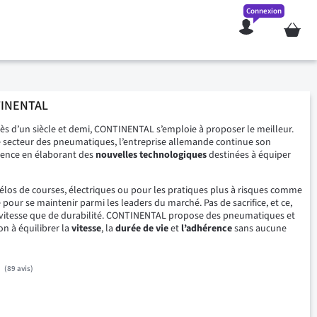
Connexion
Mon pan
TINENTAL
s d’un siècle et demi, CONTINENTAL s’emploie à proposer le meilleur.
e secteur des pneumatiques, l’entreprise allemande continue son
llence en élaborant des
nouvelles technologiques
destinées à équiper
los de courses, électriques ou pour les pratiques plus à risques comme
e pour se maintenir parmi les leaders du marché. Pas de sacrifice, et ce,
 vitesse que de durabilité. CONTINENTAL propose des pneumatiques et
n à équilibrer la
vitesse
, la
durée
de vie
et
l’adhérence
sans aucune
89
avis