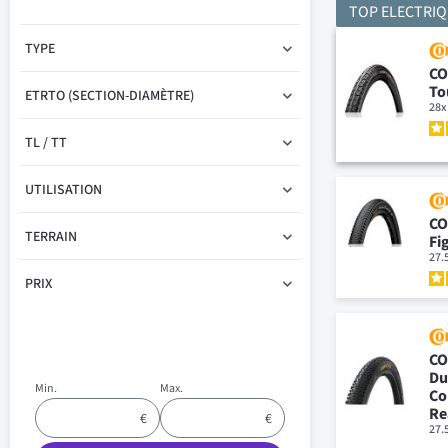
TOP ELECTRI
TYPE
CO
To
ETRTO (SECTION-DIAMÈTRE)
28x
TL / TT
UTILISATION
CO
TERRAIN
Fi
27.
PRIX
CO
Du
Min.
Max.
Co
Re
27.