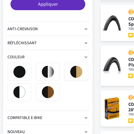
Appliquer
CO
Sp
ANTI-CREVAISON
700
RÉFLÉCHISSANT
COULEUR
CO
Pl
700
CO
28
700
COMPATIBLE E-BIKE
NOUVEAU