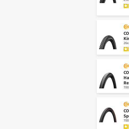
CO
Ki
26x
CO
Ha
Re
700
CO
Sp
700