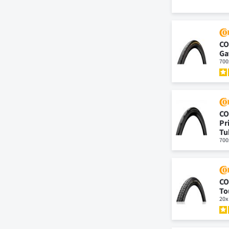
CO
Ga
700
CO
Pr
Tu
700
CO
To
20x