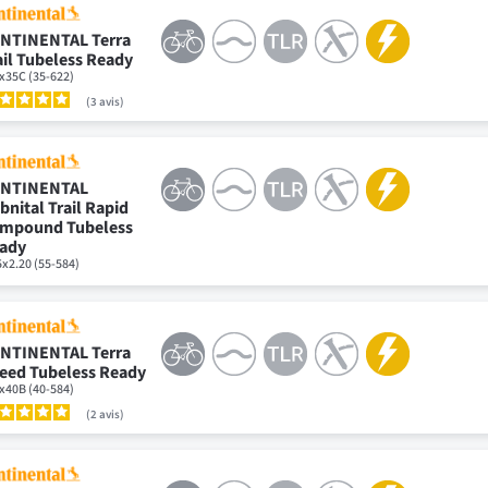
NTINENTAL Terra
ail Tubeless Ready
x35C (35-622)
3
avis
NTINENTAL
bnital Trail Rapid
mpound Tubeless
ady
5x2.20 (55-584)
NTINENTAL Terra
eed Tubeless Ready
x40B (40-584)
2
avis