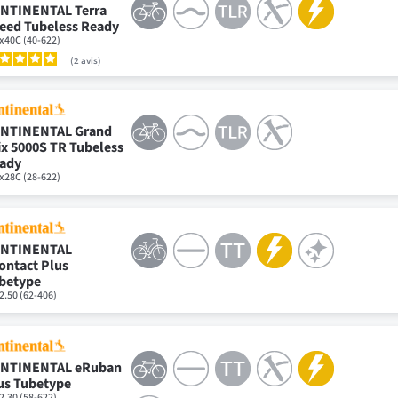
NTINENTAL Terra
eed Tubeless Ready
x40C (40-622)
2
avis
NTINENTAL Grand
ix 5000S TR Tubeless
ady
x28C (28-622)
NTINENTAL
ontact Plus
betype
2.50 (62-406)
NTINENTAL eRuban
us Tubetype
2.30 (58-622)