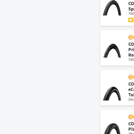
CO
Sp
700
CO
Pr
Re
700
CO
eC
Tu
20x
CO
Pl
29x