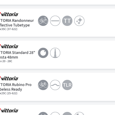
TTORIA Randonneur
flective Tubetype
x35C (37-622)
TTORIA Standard 28"
esta 48mm
 x 20 - 28C
TTORIA Rubino Pro
beless Ready
x25C (25-622)