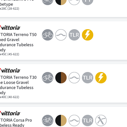
betype
x28C (28-622)
TTORIA Terreno T50
xed Gravel
durance Tubeless
ady
x45C (45-622)
TTORIA Terreno T30
ne Loose Gravel
durance Tubeless
ady
x40C (40-622)
TTORIA Corsa Pro
beless Ready