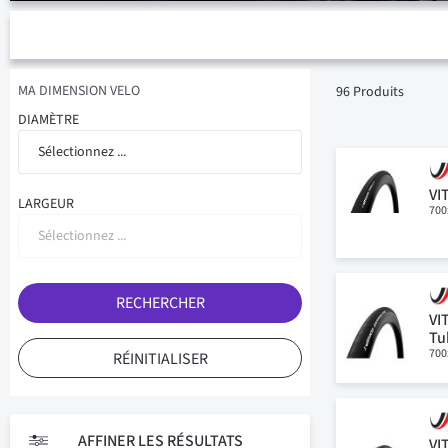
MA DIMENSION VELO
96
Produits
DIAMÈTRE
Sélectionnez ...
VI
LARGEUR
700
Sélectionnez ...
RECHERCHER
VI
Tu
700
RÉINITIALISER
AFFINER LES RÉSULTATS
VI