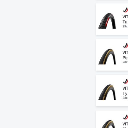
VI
Tu
29x
VI
Pi
28x
VI
Ty
28x
VI