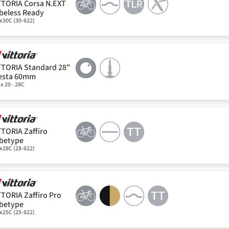
TTORIA Corsa N.EXT
beless Ready
x30C (30-622)
TTORIA Standard 28"
esta 60mm
 x 20 - 28C
TTORIA Zaffiro
betype
x28C (28-622)
TTORIA Zaffiro Pro
betype
x25C (25-622)