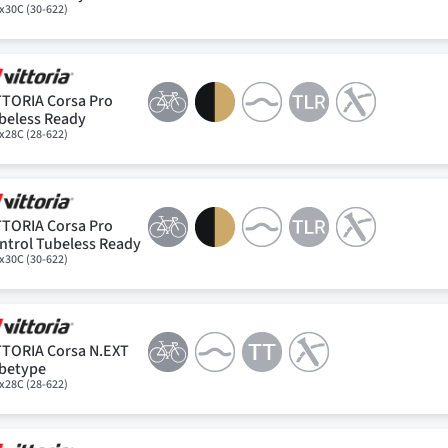
x30C (30-622)
TTORIA Corsa Pro
beless Ready
x28C (28-622)
TTORIA Corsa Pro
ntrol Tubeless Ready
x30C (30-622)
TTORIA Corsa N.EXT
betype
x28C (28-622)