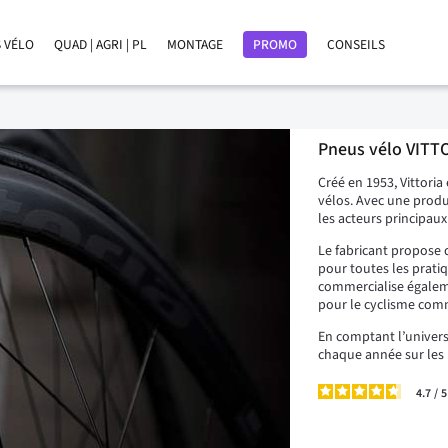
 VÉLO
QUAD | AGRI | PL
MONTAGE
PROMO
CONSEILS
Pneus vélo VITT
Créé en 1953, Vittori
vélos. Avec une prod
les acteurs principau
Le fabricant propose
pour toutes les pratiq
commercialise égale
pour le cyclisme comm
En comptant l’univers
chaque année sur les 
4.7
/