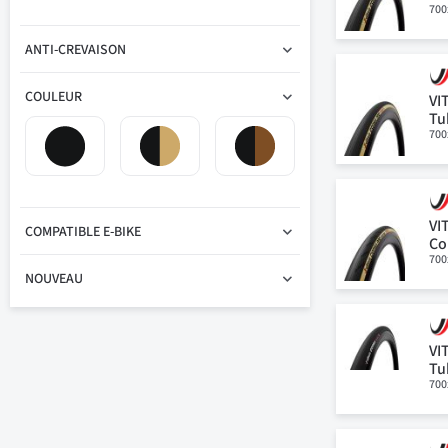
700
ANTI-CREVAISON
COULEUR
VI
Tu
700
VI
COMPATIBLE E-BIKE
Co
700
NOUVEAU
VI
Tu
700