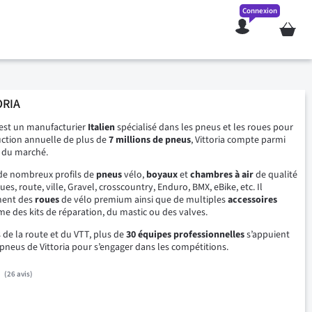
Connexion
Mon pan
ORIA
a est un manufacturier
Italien
spécialisé dans les pneus et les roues pour
uction annuelle de plus de
7 millions de pneus
, Vittoria compte parmi
x du marché.
 de nombreux profils de
pneus
vélo,
boyaux
et
chambres à air
de qualité
ues, route, ville, Gravel, crosscountry, Enduro, BMX, eBike, etc.
Il
ment des
roues
de vélo premium ainsi que de multiples
accessoires
e des kits de réparation, du mastic ou des valves.
 de la route et du VTT, plus de
30 équipes professionnelles
s’appuient
pneus de Vittoria pour s’engager dans les compétitions.
26
avis