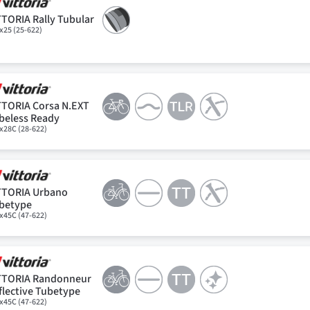
TTORIA Rally Tubular
x25 (25-622)
TTORIA Corsa N.EXT
beless Ready
x28C (28-622)
TTORIA Urbano
betype
x45C (47-622)
TTORIA Randonneur
flective Tubetype
x45C (47-622)