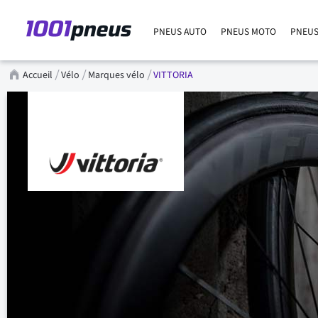
PNEUS AUTO
PNEUS MOTO
PNEUS
Accueil
Vélo
Marques vélo
VITTORIA