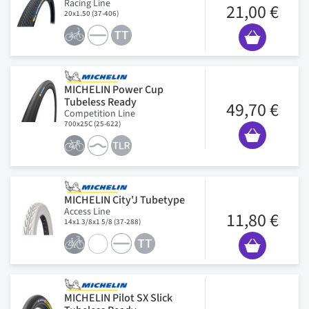
Racing Line
21,00 €
20x1.50 (37-406)
MICHELIN Power Cup
Tubeless Ready
49,70 €
Competition Line
700x25C (25-622)
MICHELIN City'J Tubetype
Access Line
11,80 €
14x1 3/8x1 5/8 (37-288)
MICHELIN Pilot SX Slick