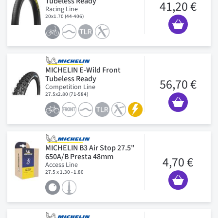
Tubeless Ready
41,20 €
Racing Line
20x1.70 (44-406)
MICHELIN E-Wild Front
Tubeless Ready
56,70 €
Competition Line
27.5x2.80 (71-584)
MICHELIN B3 Air Stop 27.5"
650A/B Presta 48mm
4,70 €
Access Line
27.5 x 1.30 - 1.80