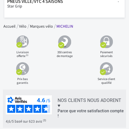
PNEUS VILLE/VTC 4 SAISONS
Star Grip
Accueil
Vélo
Marques vélo
MICHELIN
Livraison
350 centres
Paiement
(1)
offerte
de montage
sécurisés
Prix bas
Service client
garantis
qualifié
NOS CLIENTS NOUS ADORENT
♥
Parce que votre satisfaction compte
!
(3)
4,6/5 basé sur 623 avis