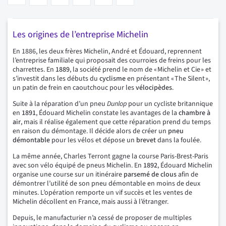
Les origines de l’entreprise Michelin
En 1886, les deux frères Michelin, André et Édouard, reprennent
l’entreprise familiale qui proposait des courroies de freins pour les
charrettes. En
1889
, la société prend le nom de « Michelin et Cie » et
s’investit dans les débuts du
cyclisme
en présentant « The Silent »,
un patin de frein en caoutchouc pour les
vélocipèdes
.
Suite à la réparation d’un pneu
Dunlop
pour un cycliste britannique
en
1891
, Édouard Michelin constate les avantages de la
chambre à
air
, mais il réalise également que cette réparation prend du temps
en raison du démontage. Il décide alors de créer un
pneu
démontable
pour les vélos et dépose un
brevet
dans la foulée.
La même année, Charles Terront gagne la course Paris-Brest-Paris
avec son vélo équipé de pneus Michelin. En
1892
, Édouard Michelin
organise une course sur un itinéraire
parsemé de clous
afin de
démontrer l’utilité de son pneu démontable en moins de deux
minutes. L’opération remporte un vif succès et les ventes de
Michelin décollent en France, mais aussi à l’étranger.
Depuis, le manufacturier n’a cessé de proposer de multiples