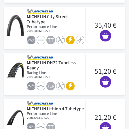
MICHELIN City Street
Tubetype
35,40 €
Performance Line
29x2.40 (60-622)
MICHELIN DH22 Tubeless
Ready
51,20 €
Racing Line
29x2.40 (61-622)
MICHELIN Lithion 4 Tubetype
Performance Line
21,20 €
700x32C (32-622)