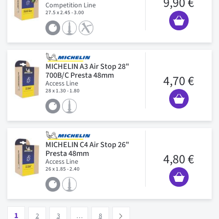
9,90 €
Competition Line
27.5 x 2.45 - 3.00
MICHELIN A3 Air Stop 28"
700B/C Presta 48mm
4,70 €
Access Line
28 x 1.30 - 1.80
MICHELIN C4 Air Stop 26"
Presta 48mm
4,80 €
Access Line
26 x 1.85 - 2.40
Page
Vous lisez actuellement la page
Page
Page
Page
1
Suivant
2
3
…
8