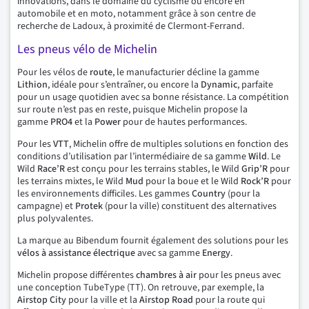
innovations, dans le domaine du cyclisme ou encore en
automobile et en moto, notamment grâce à son centre de
recherche de Ladoux, à proximité de Clermont-Ferrand.
Les pneus vélo de Michelin
Pour les vélos de
route
, le manufacturier décline la gamme
Lithion
, idéale pour s’entraîner, ou encore la
Dynamic
, parfaite
pour un usage quotidien avec sa bonne résistance. La compétition
sur route n’est pas en reste, puisque Michelin propose la
gamme
PRO4
et la
Power
pour de hautes performances.
Pour les
VTT
, Michelin offre de multiples solutions en fonction des
conditions d’utilisation par l’intermédiaire de sa gamme
Wild
. Le
Wild
Race’R
est conçu pour les terrains stables, le Wild
Grip’R
pour
les terrains mixtes, le Wild
Mud
pour la boue et le Wild
Rock’R
pour
les environnements difficiles. Les gammes
Country
(pour la
campagne) et
Protek
(pour la ville) constituent des alternatives
plus polyvalentes.
La marque au Bibendum fournit également des solutions pour les
vélos à assistance
électrique
avec sa gamme
Energy
.
Michelin propose différentes
chambres à air
pour les pneus avec
une conception TubeType (TT). On retrouve, par exemple, la
Airstop City
pour la ville et la
Airstop Road
pour la route qui