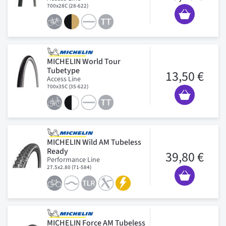
700x28C (28-622)
MICHELIN World Tour
Tubetype
13,50 €
Access Line
700x35C (35-622)
MICHELIN Wild AM Tubeless
Ready
39,80 €
Performance Line
27.5x2.80 (71-584)
MICHELIN Force AM Tubeless