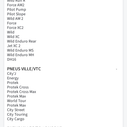
Wild Run'R
Force AM2
Pilot Pump
Pilot Slope
Wild AM 2
Force
Force XC2
Wild
Wild XC
Wild Enduro Rear
Jet XC 2
Wild Enduro MS
Wild Enduro MH
DH16
PNEUS VILLE/VTC
City'J
Energy
Protek
Protek Cross
Protek Cross Max
Protek Max
World Tour
Protek Max
City Street
City Touring
City Cargo