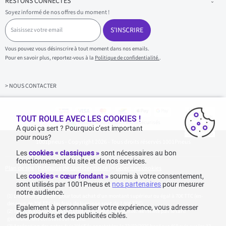
RESTONS CONNECTÉS
Soyez informé de nos offres du moment !
S
a
S'INSCRIRE
i
s
Vous pouvez vous désinscrire à tout moment dans nos emails.
i
Pour en savoir plus, reportez-vous à la
Politique de confidentialité.
.
s
s
e
z
> NOUS CONTACTER
v
o
t
r
TOUT ROULE AVEC LES COOKIES !
Achats & paiements 100% sécurisés
e
A quoi ça sert ? Pourquoi c’est important
e
pour nous?
1001pneus - Copyright 2026 - Tous droits réservés 1001Pneus
m
a
Les
cookies « classiques »
sont nécessaires au bon
i
fonctionnement du site et de nos services.
l
Plan de site
|
Politique de confidentialité
|
>
Gérer mes cookies
Les
cookies « cœur fondant »
soumis à votre consentement,
sont utilisés par 1001Pneus et
nos partenaires
pour mesurer
notre audience.
Livraison gratuite : pour tout achat d'un montant supérieur ou égal à 70€ TTC (en-
dessous de 70€ TTC, les frais de livraison sont de 7,90€ TTC).
Egalement à personnaliser votre expérience, vous adresser
Tarif catalogue manufacturier en vigueur non remisé. Ne reflète pas le tarif
des produits et des publicités ciblés.
généralement constaté sur le site.