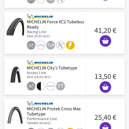
MICHELIN Force XC2 Tubeless
Ready
41,20 €
Racing Line
29x2.25 (57-622)
MICHELIN City'J Tubetype
Access Line
13,50 €
20x1 3/8 (37-451)
MICHELIN Protek Cross Max
Tubetype
25,40 €
Performance Line
700x40C (42-622)