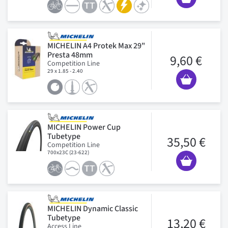
MICHELIN A4 Protek Max 29"
Presta 48mm
9,60 €
Competition Line
29 x 1.85 - 2.40
MICHELIN Power Cup
Tubetype
35,50 €
Competition Line
700x23C (23-622)
MICHELIN Dynamic Classic
Tubetype
13,20 €
Access Line