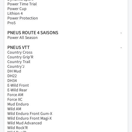
Power Time Trial
Power Cup
Lithion 4
Power Protection
Pro5
PNEUS ROUTE 4 SAISONS
Power All Season
PNEUS VTT
Country Cross
Country Grip'R
Country Trail
Country'J
DH Mud
DH22
DH34
E-Wild Front
E-Wild Rear
Force AM
Force XC
Mud Enduro
Wild AM
Wild Enduro Front Gum-X
Wild Enduro Front Magi-X
Wild Mud Advanced
Wild Rock'R