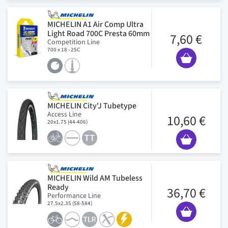
MICHELIN A1 Air Comp Ultra
Light Road 700C Presta 60mm
7,60 €
Competition Line
700 x 18 - 25C
MICHELIN City'J Tubetype
Access Line
10,60 €
20x1.75 (44-406)
MICHELIN Wild AM Tubeless
Ready
36,70 €
Performance Line
27.5x2.35 (58-584)