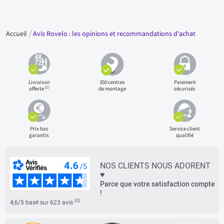
Accueil
Avis Rovelo : les opinions et recommandations d'achat
Livraison
350 centres
Paiement
(1)
offerte
de montage
sécurisés
Prix bas
Service client
garantis
qualifié
NOS CLIENTS NOUS ADORENT
♥
Parce que votre satisfaction compte
!
(3)
4,6/5 basé sur 623 avis