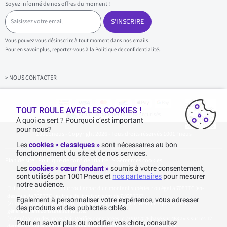
Soyez informé de nos offres du moment !
S
a
S'INSCRIRE
i
s
Vous pouvez vous désinscrire à tout moment dans nos emails.
i
Pour en savoir plus, reportez-vous à la
Politique de confidentialité.
.
s
s
e
z
> NOUS CONTACTER
v
o
t
r
TOUT ROULE AVEC LES COOKIES !
Achats & paiements 100% sécurisés
e
A quoi ça sert ? Pourquoi c’est important
e
pour nous?
1001pneus - Copyright 2026 - Tous droits réservés 1001Pneus
m
a
Les
cookies « classiques »
sont nécessaires au bon
i
fonctionnement du site et de nos services.
l
Plan de site
|
Politique de confidentialité
|
>
Gérer mes cookies
Les
cookies « cœur fondant »
soumis à votre consentement,
sont utilisés par 1001Pneus et
nos partenaires
pour mesurer
notre audience.
Livraison gratuite : pour tout achat d'un montant supérieur ou égal à 70€ TTC (en-
dessous de 70€ TTC, les frais de livraison sont de 7,90€ TTC).
Egalement à personnaliser votre expérience, vous adresser
Tarif catalogue manufacturier en vigueur non remisé. Ne reflète pas le tarif
des produits et des publicités ciblés.
généralement constaté sur le site.
Agrégation des notes Avis Vérifiés constatées le 23/02/2026 basé sur 468 avis sur les 12
Pour en savoir plus ou modifier vos choix, consultez
derniers mois et un total de 623 avis depuis le 03/06/2022 pour la Belgique.