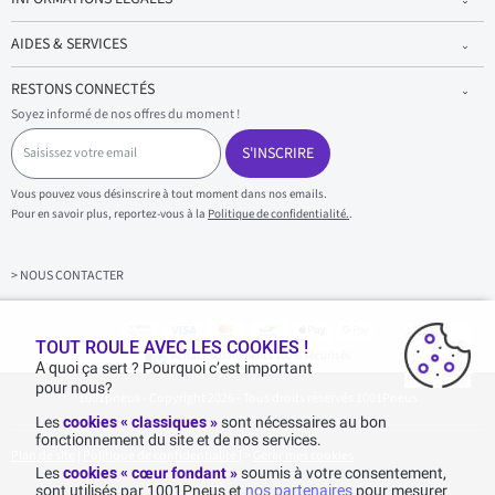
AIDES & SERVICES
RESTONS CONNECTÉS
Soyez informé de nos offres du moment !
S
a
S'INSCRIRE
i
s
Vous pouvez vous désinscrire à tout moment dans nos emails.
i
Pour en savoir plus, reportez-vous à la
Politique de confidentialité.
.
s
s
e
z
> NOUS CONTACTER
v
o
t
r
TOUT ROULE AVEC LES COOKIES !
Achats & paiements 100% sécurisés
e
A quoi ça sert ? Pourquoi c’est important
e
pour nous?
1001pneus - Copyright 2026 - Tous droits réservés 1001Pneus
m
a
Les
cookies « classiques »
sont nécessaires au bon
i
fonctionnement du site et de nos services.
l
Plan de site
|
Politique de confidentialité
|
>
Gérer mes cookies
Les
cookies « cœur fondant »
soumis à votre consentement,
sont utilisés par 1001Pneus et
nos partenaires
pour mesurer