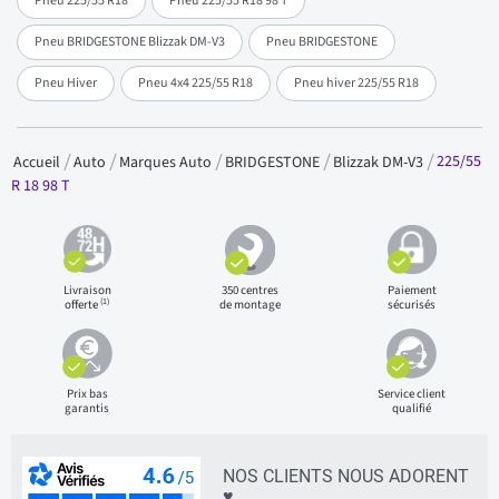
Pneu 225/55 R18
Pneu 225/55 R18 98 T
Pneu BRIDGESTONE Blizzak DM-V3
Pneu BRIDGESTONE
Pneu Hiver
Pneu 4x4 225/55 R18
Pneu hiver 225/55 R18
225/55
Accueil
Auto
Marques Auto
BRIDGESTONE
Blizzak DM-V3
R 18 98 T
Livraison
350 centres
Paiement
(1)
offerte
de montage
sécurisés
Prix bas
Service client
garantis
qualifié
NOS CLIENTS NOUS ADORENT
♥