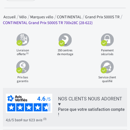
Accueil
Vélo
Marques vélo
CONTINENTAL
Grand Prix 5000S TR
CONTINENTAL Grand Prix 5000S TR 700x28C (28-622)
Livraison
350 centres
Paiement
(1)
offerte
de montage
sécurisés
Prix bas
Service client
garantis
qualifié
NOS CLIENTS NOUS ADORENT
♥
Parce que votre satisfaction compte
!
(3)
4,6/5 basé sur 623 avis