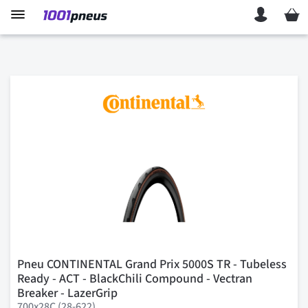
Mon p
Pneu CONTINENTAL Grand Prix 5000S TR - Tubeless
Ready - ACT - BlackChili Compound - Vectran
Breaker - LazerGrip
700x28C (28-622)