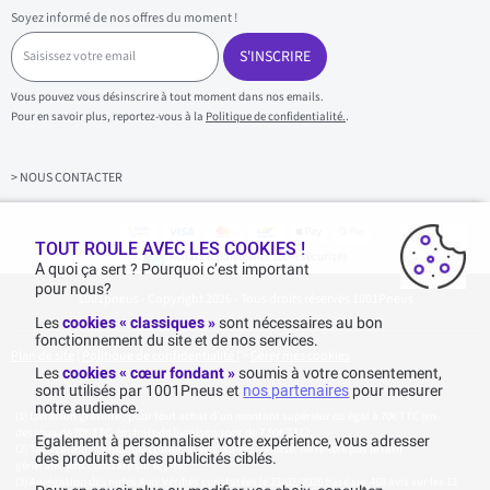
Soyez informé de nos offres du moment !
S
a
S'INSCRIRE
i
s
Vous pouvez vous désinscrire à tout moment dans nos emails.
i
Pour en savoir plus, reportez-vous à la
Politique de confidentialité.
.
s
s
e
z
> NOUS CONTACTER
v
o
t
r
TOUT ROULE AVEC LES COOKIES !
Achats & paiements 100% sécurisés
e
A quoi ça sert ? Pourquoi c’est important
e
pour nous?
1001pneus - Copyright 2026 - Tous droits réservés 1001Pneus
m
a
Les
cookies « classiques »
sont nécessaires au bon
i
fonctionnement du site et de nos services.
l
Plan de site
|
Politique de confidentialité
|
>
Gérer mes cookies
Les
cookies « cœur fondant »
soumis à votre consentement,
sont utilisés par 1001Pneus et
nos partenaires
pour mesurer
notre audience.
Livraison gratuite : pour tout achat d'un montant supérieur ou égal à 70€ TTC (en-
dessous de 70€ TTC, les frais de livraison sont de 7,90€ TTC).
Egalement à personnaliser votre expérience, vous adresser
Tarif catalogue manufacturier en vigueur non remisé. Ne reflète pas le tarif
des produits et des publicités ciblés.
généralement constaté sur le site.
Agrégation des notes Avis Vérifiés constatées le 23/02/2026 basé sur 468 avis sur les 12