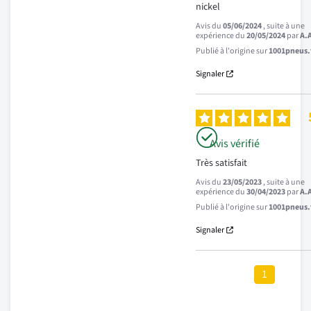
nickel
Avis du
05/06/2024
, suite à une
expérience du
20/05/2024
par
A.
Publié à l'origine sur
1001pneus.f
Signaler
Avis vérifié
Très satisfait
Avis du
23/05/2023
, suite à une
expérience du
30/04/2023
par
A.
Publié à l'origine sur
1001pneus.f
Signaler
1