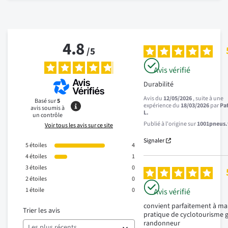
4.8
/
5
Avis vérifié
Durabilité
Avis du
12/05/2026
, suite à une
Basé sur
5
expérience du
18/03/2026
par
Pa
avis soumis à
L.
un contrôle
Publié à l'origine sur
1001pneus.f
Voir tous les avis sur ce site
Signaler
5
étoiles
4
4
étoiles
1
3
étoiles
0
2
étoiles
0
1
étoile
0
Avis vérifié
convient parfaitement à ma 
Trier les avis
pratique de cyclotourisme g
randonneur