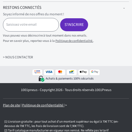
RESTONS CONNECTÉS
Soyez informé de nos offres du moment !
S
a
S'INSCRIRE
i
s
Vous pouvez vous désinscrire à tout moment dans nos emails.
i
Pour en savoir plus, reportez-vous à la
Politique de confidentialité.
.
s
s
e
z
> NOUS CONTACTER
v
o
t
r
Achats & paiements 100% sécurisés
e
e
1001pneus - Copyright 2026 - Tous droits réservés 1001Pneus
m
a
i
l
Plan de site
|
Politique de confidentialité
|
>
Livraison gratuite : pour tout achat d'un montant supérieur ou égal à 70€ TTC (en-
dessous de 70€ TTC, les frais de livraison sont de 7,90€ TTC).
Tarif catalogue manufacturier en vigueur non remisé. Ne reflète pas le tarif