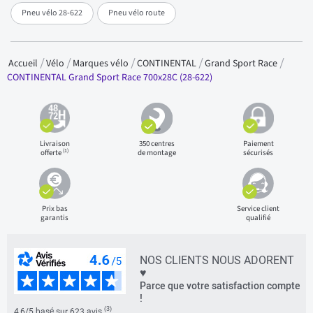
Pneu vélo 28-622
Pneu vélo route
Accueil
Vélo
Marques vélo
CONTINENTAL
Grand Sport Race
CONTINENTAL Grand Sport Race 700x28C (28-622)
Livraison
350 centres
Paiement
(1)
offerte
de montage
sécurisés
Prix bas
Service client
garantis
qualifié
NOS CLIENTS NOUS ADORENT
♥
Parce que votre satisfaction compte
!
(3)
4,6/5 basé sur 623 avis