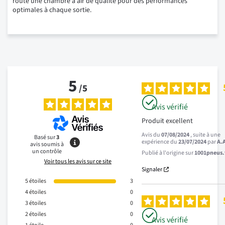
route une chambre à air de qualité pour des performances
optimales à chaque sortie.
5
/
5
Avis vérifié
Produit excellent
Avis du
07/08/2024
, suite à une
Basé sur
3
expérience du
23/07/2024
par
A.
avis soumis à
un contrôle
Publié à l'origine sur
1001pneus.f
Voir tous les avis sur ce site
Signaler
5
étoiles
3
4
étoiles
0
3
étoiles
0
2
étoiles
0
Avis vérifié