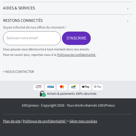
AIDES & SERVICES
RESTONS CONNECTÉS
Soyez informé de nos offres du moment !
S
a
S'INSCRIRE
i
s
Vous pouvez vous désinscrire à tout moment dans nos emails.
i
Pour en savoir plus, reportez-vous à la
Politique de confidentialité.
.
s
s
e
z
> NOUS CONTACTER
v
o
t
r
Achats & paiements 100% sécurisés
e
e
1001pneus - Copyright 2026 - Tous droits réservés 1001Pneus
m
a
i
l
Plan de site
|
Politique de confidentialité
|
>
Gérer mes cookies