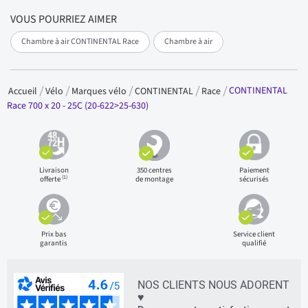
VOUS POURRIEZ AIMER
Chambre à air CONTINENTAL Race
Chambre à air
CONTINENTAL
Accueil
Vélo
Marques vélo
CONTINENTAL
Race
Race 700 x 20 - 25C (20-622>25-630)
Livraison
350 centres
Paiement
(1)
offerte
de montage
sécurisés
Prix bas
Service client
garantis
qualifié
NOS CLIENTS NOUS ADORENT
♥