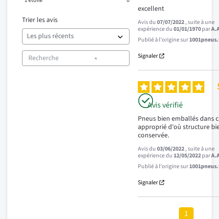
1
étoile
0
excellent
Trier les avis
Avis du
07/07/2022
, suite à une
expérience du
01/01/1970
par
A.
Publié à l'origine sur
1001pneus.f
Signaler
Avis vérifié
Pneus bien emballés dans c
approprié d'où structure bie
conservée.
Avis du
03/06/2022
, suite à une
expérience du
12/05/2022
par
A.
Publié à l'origine sur
1001pneus.f
Signaler
1