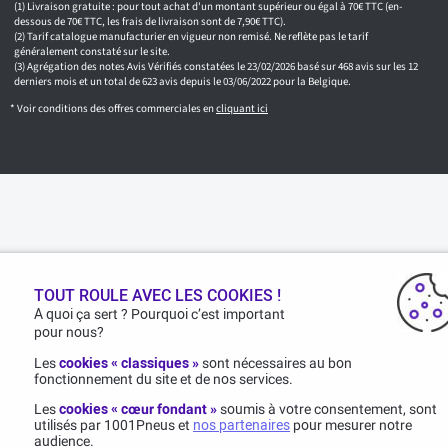
Livraison gratuite : pour tout achat d'un montant supérieur ou égal à 70€ TTC (en-
dessous de 70€ TTC, les frais de livraison sont de 7,90€ TTC).
Tarif catalogue manufacturier en vigueur non remisé. Ne reflète pas le tarif
généralement constaté sur le site.
Agrégation des notes Avis Vérifiés constatées le 23/02/2026 basé sur 468 avis sur les 12
derniers mois et un total de 623 avis depuis le 03/06/2022 pour la Belgique.
* Voir conditions des offres commerciales en
cliquant ici
TOUT ROULE AVEC LES COOKIES !
A quoi ça sert ? Pourquoi c’est important
pour nous?
Les
cookies « classiques »
sont nécessaires au bon
fonctionnement du site et de nos services.
Les
cookies « cœur fondant »
soumis à votre consentement, sont
utilisés par 1001Pneus et
nos partenaires
pour mesurer notre
audience.