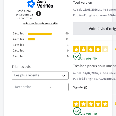
Tout va bien
Avis du
18/05/2026
, suite à une
Basé sur
53
avis soumis à
Publié à l'origine sur
www.1001re
un contrôle
Voir tous les avis sur ce site
Voir l’avis d’ori
5
étoiles
40
4
étoiles
12
3
étoiles
1
2
étoiles
0
1
étoile
0
Avis vérifié
Très bon pneus pour une bm
Trier les avis
Avis du
17/07/2024
, suite à une
Publié à l'origine sur
1001pneus.f
Signaler
Avis vérifié