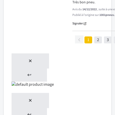
Très bon pneu.
Avis du
14/12/2022
, suite à une
Publié à l'origine sur
1001pneus.f
Signaler
1
2
3