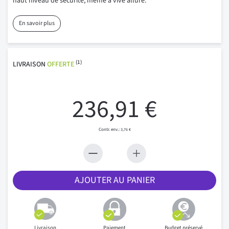
haut niveau de sécurité, même à vive allure.
En savoir plus
(1)
LIVRAISON
OFFERTE
236,91 €
3,76 €
AJOUTER AU PANIER
Livraison
Paiement
Budget préservé