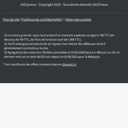
e
1001pneus - Copyright 2026 - Tous droits réservés 1001Pneus
m
a
i
l
Plan de site
|
Politique de confidentialité
|
>
Gérer mes cookies
Livraison gratuite : pour tout achat d'un montant supérieur ou égal à 70€ TTC (en-
dessous de 70€ TTC, les frais de livraison sont de 7,90€ TTC).
Tarif catalogue manufacturier en vigueur non remisé. Ne reflète pas le tarif
généralement constaté sur le site.
Agrégation des notes Avis Vérifiés constatées le 23/02/2026 basé sur 468 avis sur les 12
derniers mois et un total de 623 avis depuis le 03/06/2022 pour la Belgique.
* Voir conditions des offres commerciales en
cliquant ici