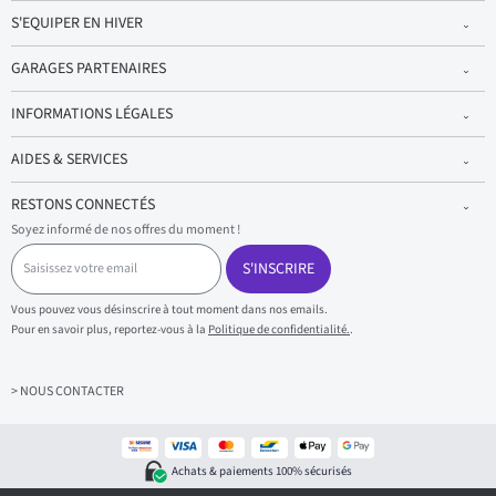
S'EQUIPER EN HIVER
GARAGES PARTENAIRES
INFORMATIONS LÉGALES
AIDES & SERVICES
RESTONS CONNECTÉS
Soyez informé de nos offres du moment !
S
a
S'INSCRIRE
i
s
Vous pouvez vous désinscrire à tout moment dans nos emails.
i
Pour en savoir plus, reportez-vous à la
Politique de confidentialité.
.
s
s
e
z
> NOUS CONTACTER
v
o
t
r
Achats & paiements 100% sécurisés
e