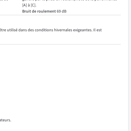
[A] à [C].
Bruit de roulement
69 dB
re utilisé dans des conditions hivernales exigeantes. Il est
ateurs.