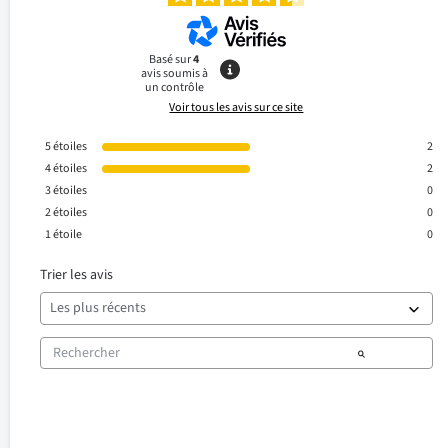
Basé sur
4
avis soumis à
un contrôle
Voir tous les avis sur ce site
5
étoiles
2
4
étoiles
2
3
étoiles
0
2
étoiles
0
1
étoile
0
Trier les avis