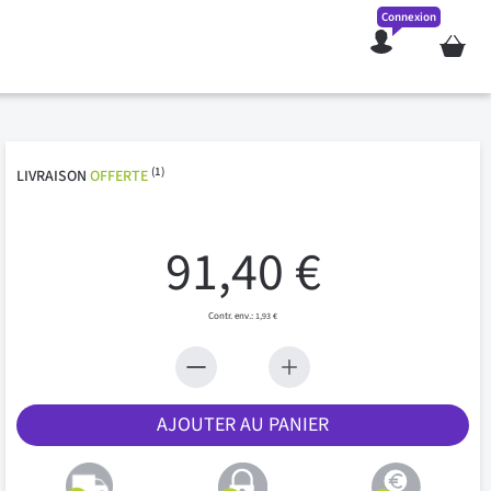
Connexion
Mon pan
(1)
LIVRAISON
OFFERTE
91,40 €
1,93 €
AJOUTER AU PANIER