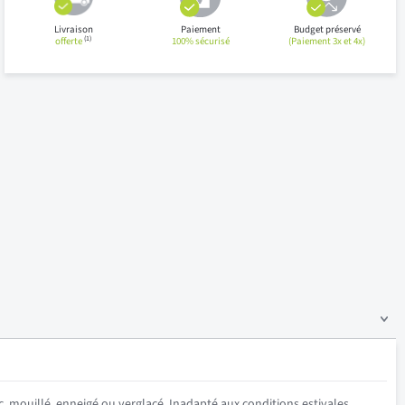
Livraison
Paiement
Budget préservé
(1)
offerte
100% sécurisé
(Paiement 3x et 4x)
c, mouillé, enneigé ou verglacé. Inadapté aux conditions estivales.