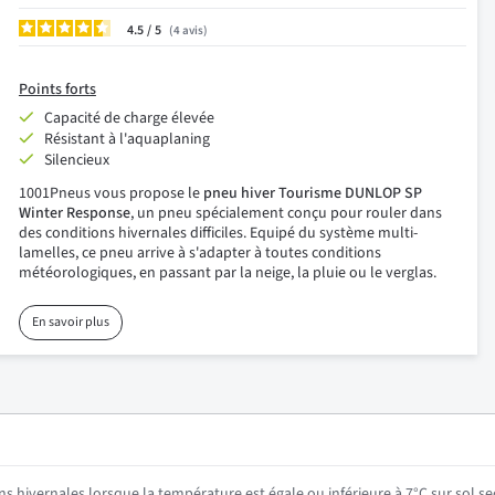
4.5
/
4
avis
Points forts
Capacité de charge élevée
Résistant à l'aquaplaning
Silencieux
1001Pneus vous propose le
pneu hiver Tourisme DUNLOP SP
Winter Response
, un pneu spécialement conçu pour rouler dans
des conditions hivernales difficiles. Equipé du système multi-
lamelles, ce pneu arrive à s'adapter à toutes conditions
météorologiques, en passant par la neige, la pluie ou le verglas.
En savoir plus
ns hivernales lorsque la température est égale ou inférieure à 7°C sur sol se