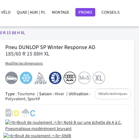
 VÉLO
QUAD | AGRI | PL
MONTAGE
PROMO
CONSEILS
0 R 15 88 H XL
Pneu DUNLOP SP Winter Response AO
185/60 R 15 88H XL
Modifier les dimensions
Type
: Tourisme
Saison
: Hiver
Utilisation
:
Détails techniques
Polyvalent, Sportif