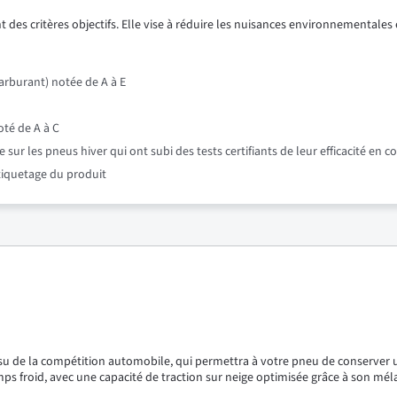
 des critères objectifs. Elle vise à réduire les nuisances environnementales e
rburant) notée de A à E
oté de A à C
r les pneus hiver qui ont subi des tests certifiants de leur efficacité en c
étiquetage du produit
u de la compétition automobile, qui permettra à votre pneu de conserver u
mps froid, avec une capacité de traction sur neige optimisée grâce à son m