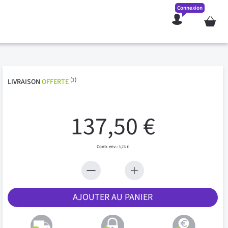
Connexion
Mon pan
(1)
LIVRAISON
OFFERTE
137,50 €
3,76 €
AJOUTER AU PANIER