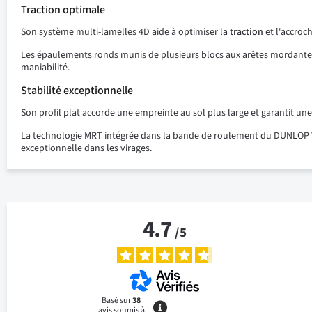
Traction optimale
Son système multi-lamelles 4D aide à optimiser la
traction
et l'accroc
Les épaulements ronds munis de plusieurs blocs aux arêtes mordantes
maniabilité.
Stabilité exceptionnelle
Son profil plat accorde une empreinte au sol plus large et garantit u
La technologie MRT intégrée dans la bande de roulement du DUNLOP Wint
exceptionnelle dans les virages.
4.7
/
5
Basé sur
38
avis soumis à