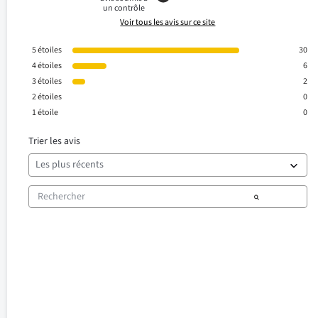
un contrôle
Voir tous les avis sur ce site
5
étoiles
30
4
étoiles
6
3
étoiles
2
2
étoiles
0
1
étoile
0
Trier les avis