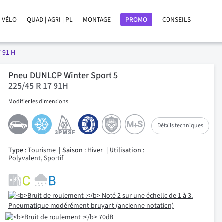
 VÉLO
QUAD | AGRI | PL
MONTAGE
PROMO
CONSEILS
7 91 H
Pneu DUNLOP Winter Sport 5
225/45 R 17 91H
Modifier les dimensions
Détails techniques
Type
: Tourisme
Saison
: Hiver
Utilisation
:
Polyvalent, Sportif