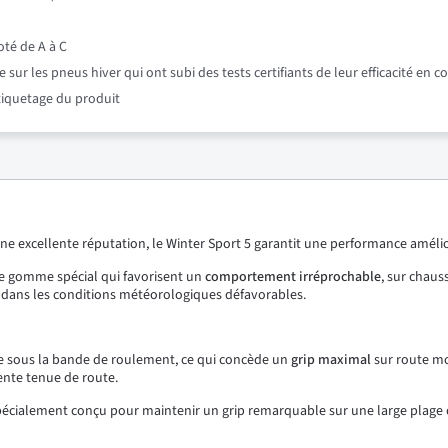
oté de A à C
r les pneus hiver qui ont subi des tests certifiants de leur efficacité en c
étiquetage du produit
e excellente réputation, le Winter Sport 5 garantit une performance améli
de gomme spécial qui favorisent un
comportement
irréprochable
, sur chau
e dans les conditions météorologiques défavorables.
boue sous la bande de roulement, ce qui concède un
grip maximal
sur route mo
ente tenue de route.
écialement conçu pour maintenir un grip remarquable sur une large plage d