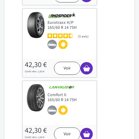
Eurotraxx H/P
165/60 R 14 75H
5
avis
42,30 €
Voir
1,93 €
Comfort II
165/60 R 14 75H
42,30 €
Voir
1,93 €