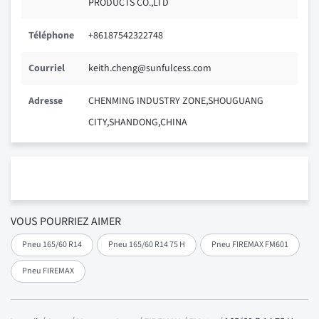
PRODUCTS CO.,LTD
Téléphone
+86187542322748
Courriel
keith.cheng@sunfulcess.com
Adresse
CHENMING INDUSTRY ZONE,SHOUGUANG
CITY,SHANDONG,CHINA
VOUS POURRIEZ AIMER
Pneu 165/60 R14
Pneu 165/60 R14 75 H
Pneu FIREMAX FM601
Pneu FIREMAX