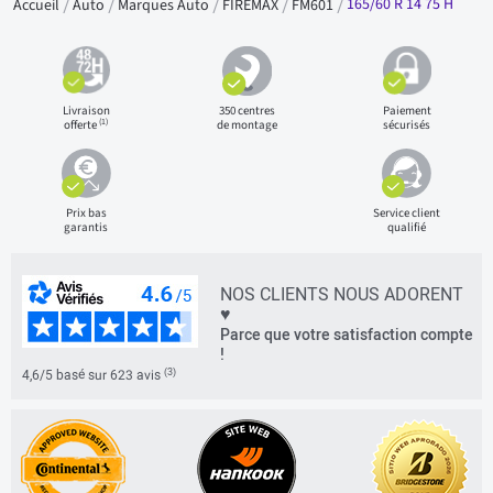
165/60 R 14 75 H
Accueil
Auto
Marques Auto
FIREMAX
FM601
Livraison
350 centres
Paiement
(1)
offerte
de montage
sécurisés
Prix bas
Service client
garantis
qualifié
NOS CLIENTS NOUS ADORENT
♥
Parce que votre satisfaction compte
!
(3)
4,6/5 basé sur 623 avis