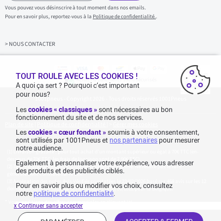
s
Vous pouvez vous désinscrire à tout moment dans nos emails.
i
Pour en savoir plus, reportez-vous à la
Politique de confidentialité.
.
s
s
e
z
> NOUS CONTACTER
v
o
t
TOUT ROULE AVEC LES COOKIES !
r
Achats & paiements 100% sécurisés
e
A quoi ça sert ? Pourquoi c’est important
e
pour nous?
1001pneus - Copyright 2026 - Tous droits réservés 1001Pneus
m
a
Les
cookies « classiques »
sont nécessaires au bon
i
fonctionnement du site et de nos services.
l
Plan de site
|
Politique de confidentialité
|
>
Gérer mes cookies
Les
cookies « cœur fondant »
soumis à votre consentement,
sont utilisés par 1001Pneus et
nos partenaires
pour mesurer
notre audience.
Livraison gratuite : pour tout achat d'un montant supérieur ou égal à 70€ TTC (en-
dessous de 70€ TTC, les frais de livraison sont de 7,90€ TTC).
Egalement à personnaliser votre expérience, vous adresser
Tarif catalogue manufacturier en vigueur non remisé. Ne reflète pas le tarif
des produits et des publicités ciblés.
généralement constaté sur le site.
Agrégation des notes Avis Vérifiés constatées le 23/02/2026 basé sur 468 avis sur les 12
Pour en savoir plus ou modifier vos choix, consultez
derniers mois et un total de 623 avis depuis le 03/06/2022 pour la Belgique.
notre
politique de confidentialité
.
* Voir conditions des offres commerciales en
cliquant ici
x Continuer sans accepter