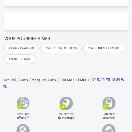
VOUS POURRIEZ AIMER
Pneu 215/40 R18
Pneu 215/40 R18 89 W
Pneu FIREMAX FM601
Pneu FIREMAX
215/40 ZR 18 89 W
Accueil
Auto
Marques Auto
FIREMAX
FM601
XL
Livraison
350 centres
Paiement
(1)
offerte
de montage
sécurisés