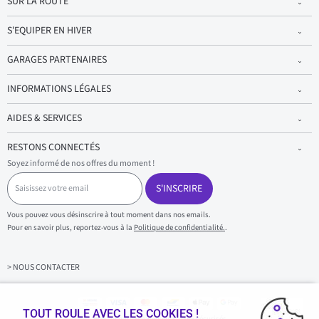
SUR LA ROUTE
S'EQUIPER EN HIVER
GARAGES PARTENAIRES
INFORMATIONS LÉGALES
AIDES & SERVICES
RESTONS CONNECTÉS
Soyez informé de nos offres du moment !
S
a
S'INSCRIRE
i
s
Vous pouvez vous désinscrire à tout moment dans nos emails.
i
Pour en savoir plus, reportez-vous à la
Politique de confidentialité.
.
s
s
e
z
> NOUS CONTACTER
v
o
t
r
TOUT ROULE AVEC LES COOKIES !
Achats & paiements 100% sécurisés