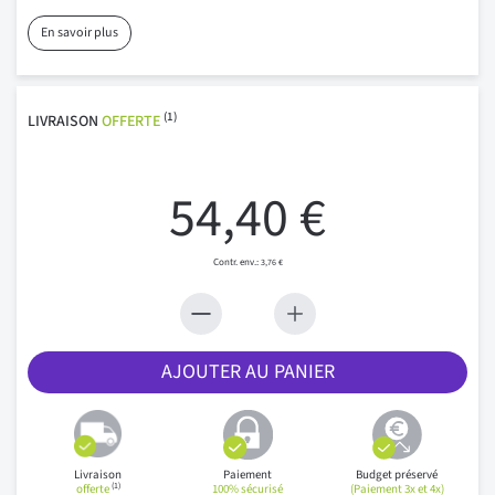
En savoir plus
(1)
LIVRAISON
OFFERTE
54,40 €
3,76 €
AJOUTER AU PANIER
Livraison
Paiement
Budget préservé
(1)
offerte
100% sécurisé
(Paiement 3x et 4x)