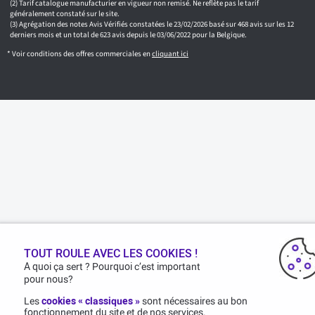
Tarif catalogue manufacturier en vigueur non remisé. Ne reflète pas le tarif
généralement constaté sur le site.
Agrégation des notes Avis Vérifiés constatées le 23/02/2026 basé sur 468 avis sur les 12
derniers mois et un total de 623 avis depuis le 03/06/2022 pour la Belgique.
* Voir conditions des offres commerciales en
cliquant ici
TOUT ROULE AVEC LES COOKIES !
A quoi ça sert ? Pourquoi c’est important
pour nous?
Les
cookies « classiques »
sont nécessaires au bon
fonctionnement du site et de nos services.