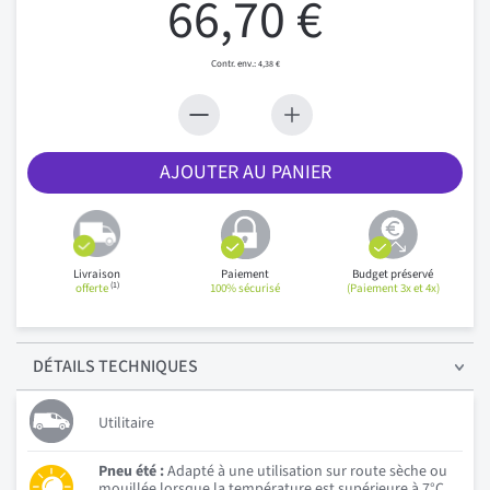
66,70 €
4,38 €
AJOUTER AU PANIER
Livraison
Paiement
Budget préservé
(1)
offerte
100% sécurisé
(Paiement 3x et 4x)
DÉTAILS
TECHNIQUES
Utilitaire
Pneu été :
Adapté à une utilisation sur route sèche ou
mouillée lorsque la température est supérieure à 7°C.