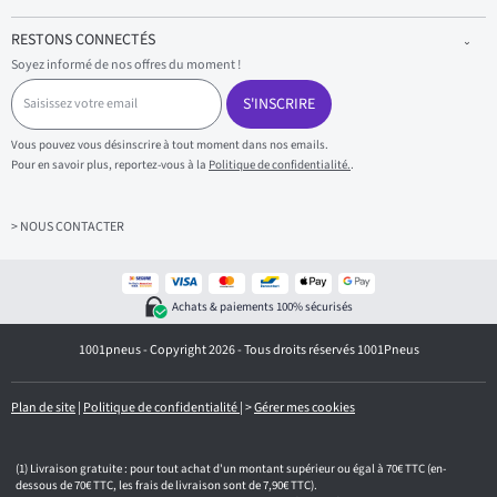
RESTONS CONNECTÉS
Soyez informé de nos offres du moment !
S
a
S'INSCRIRE
i
s
Vous pouvez vous désinscrire à tout moment dans nos emails.
i
Pour en savoir plus, reportez-vous à la
Politique de confidentialité.
.
s
s
e
z
> NOUS CONTACTER
v
o
t
r
Achats & paiements 100% sécurisés
e
e
1001pneus - Copyright 2026 - Tous droits réservés 1001Pneus
m
a
i
l
Plan de site
|
Politique de confidentialité
|
>
Gérer mes cookies
Livraison gratuite : pour tout achat d'un montant supérieur ou égal à 70€ TTC (en-
dessous de 70€ TTC, les frais de livraison sont de 7,90€ TTC).