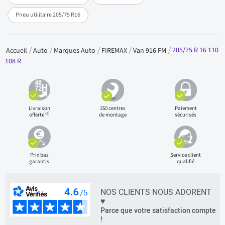
Pneu utilitaire 205/75 R16
205/75 R 16 110
Accueil
Auto
Marques Auto
FIREMAX
Van 916 FM
108 R
Livraison
350 centres
Paiement
(1)
offerte
de montage
sécurisés
Prix bas
Service client
garantis
qualifié
NOS CLIENTS NOUS ADORENT
♥
Parce que votre satisfaction compte
!