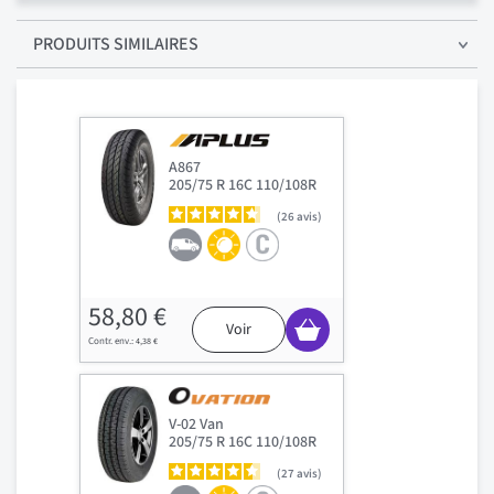
PRODUITS SIMILAIRES
A867
205/75 R 16C 110/108R
26
avis
58,80 €
Voir
4,38 €
V-02 Van
205/75 R 16C 110/108R
27
avis