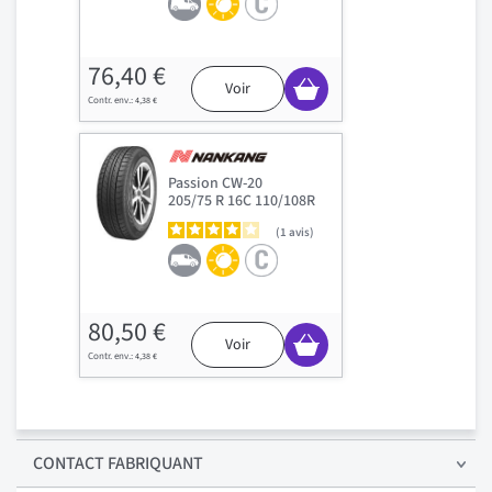
76,40 €
Voir
4,38 €
Passion CW-20
205/75 R 16C 110/108R
1
avis
80,50 €
Voir
4,38 €
CONTACT FABRIQUANT