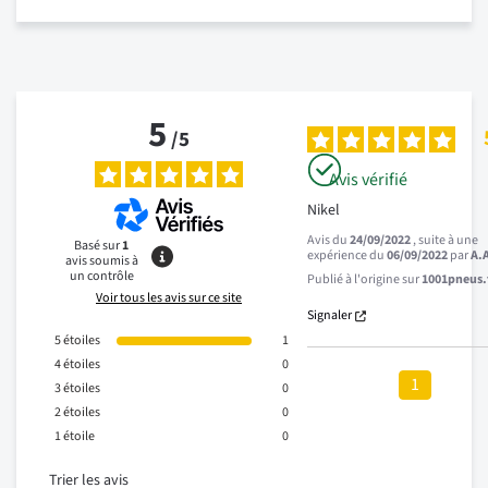
5
/
5
Avis vérifié
Nikel
Avis du
24/09/2022
, suite à une
Basé sur
1
expérience du
06/09/2022
par
A.
avis soumis à
un contrôle
Publié à l'origine sur
1001pneus.f
Voir tous les avis sur ce site
Signaler
5
étoiles
1
4
étoiles
0
1
3
étoiles
0
2
étoiles
0
1
étoile
0
Trier les avis