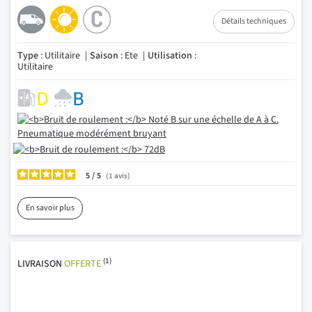
Détails techniques
Type
: Utilitaire
Saison
: Ete
Utilisation
:
Utilitaire
5
/
1
avis
En savoir plus
(1)
LIVRAISON
OFFERTE