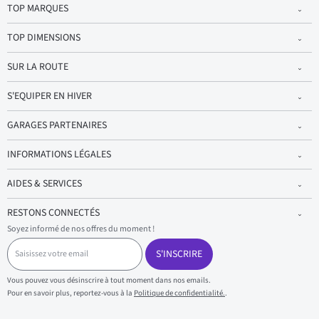
TOP MARQUES
TOP DIMENSIONS
SUR LA ROUTE
S'EQUIPER EN HIVER
GARAGES PARTENAIRES
INFORMATIONS LÉGALES
AIDES & SERVICES
RESTONS CONNECTÉS
Soyez informé de nos offres du moment !
S
a
S'INSCRIRE
i
s
Vous pouvez vous désinscrire à tout moment dans nos emails.
i
Pour en savoir plus, reportez-vous à la
Politique de confidentialité.
.
s
s