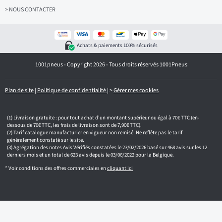
e
z
> NOUS CONTACTER
v
o
t
r
Achats & paiements 100% sécurisés
e
e
1001pneus - Copyright 2026 - Tous droits réservés 1001Pneus
m
a
i
l
Plan de site
|
Politique de confidentialité
|
>
Gérer mes cookies
Livraison gratuite : pour tout achat d'un montant supérieur ou égal à 70€ TTC (en-
dessous de 70€ TTC, les frais de livraison sont de 7,90€ TTC).
Tarif catalogue manufacturier en vigueur non remisé. Ne reflète pas le tarif
généralement constaté sur le site.
Agrégation des notes Avis Vérifiés constatées le 23/02/2026 basé sur 468 avis sur les 12
derniers mois et un total de 623 avis depuis le 03/06/2022 pour la Belgique.
* Voir conditions des offres commerciales en
cliquant ici