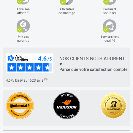
Livraison
350 centres
Paiement
(1)
offerte
de montage
sécurisés
Prix bas
Service client
garantis
qualifié
NOS CLIENTS NOUS ADORENT
♥
Parce que votre satisfaction compte
!
(3)
4,6/5 basé sur 623 avis