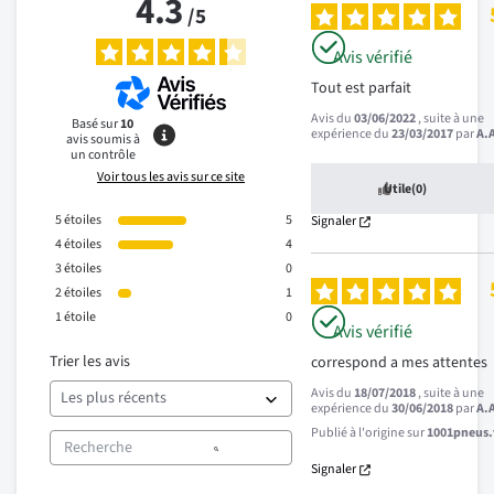
4.3
/
5
Avis vérifié
Tout est parfait
Avis du
03/06/2022
, suite à une
Basé sur
10
expérience du
23/03/2017
par
A.
avis soumis à
un contrôle
Voir tous les avis sur ce site
Utile
(0)
5
étoiles
5
Signaler
4
étoiles
4
3
étoiles
0
2
étoiles
1
1
étoile
0
Avis vérifié
Trier les avis
correspond a mes attentes
Avis du
18/07/2018
, suite à une
expérience du
30/06/2018
par
A.
Publié à l'origine sur
1001pneus.f
Signaler