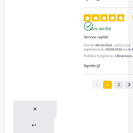
Avis vérifié
Service rapide
Avis du
04/10/2016
, suite à une
expérience du
19/09/2016
par
A.
Publié à l'origine sur
1001pneus.f
Signaler
1
2