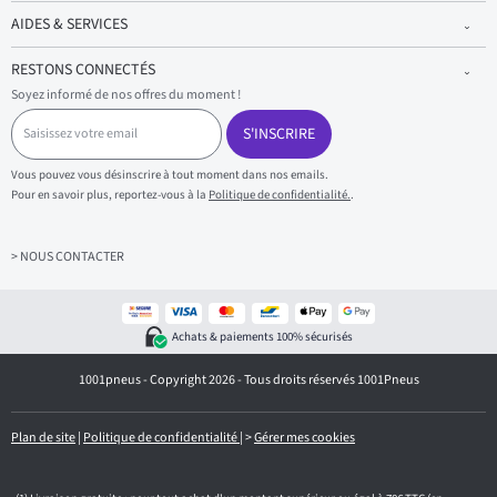
AIDES & SERVICES
RESTONS CONNECTÉS
Soyez informé de nos offres du moment !
S
a
S'INSCRIRE
i
s
Vous pouvez vous désinscrire à tout moment dans nos emails.
i
Pour en savoir plus, reportez-vous à la
Politique de confidentialité.
.
s
s
e
z
> NOUS CONTACTER
v
o
t
r
Achats & paiements 100% sécurisés
e
e
1001pneus - Copyright 2026 - Tous droits réservés 1001Pneus
m
a
i
l
Plan de site
|
Politique de confidentialité
|
>
Gérer mes cookies