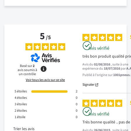
5
/
5
Avis vérifié
très bon produit qualité prix
Avis du
02/08/2016
, suite à une
Basé sur
2
expérience du
18/07/2016
par
A.
avis soumis à
un contrôle
Publié à l'origine sur
1001pneus.f
Voir tous les avis sur ce site
Signaler
5
étoiles
2
4
étoiles
0
3
étoiles
0
2
étoiles
0
Avis vérifié
1
étoile
0
Très bonne qualité .. pas de 
Trier les avis
Avis du
26/06/2015
, suite à une