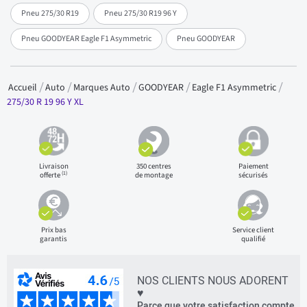
Pneu 275/30 R19
Pneu 275/30 R19 96 Y
Pneu GOODYEAR Eagle F1 Asymmetric
Pneu GOODYEAR
Accueil
Auto
Marques Auto
GOODYEAR
Eagle F1 Asymmetric
275/30 R 19 96 Y XL
Livraison
350 centres
Paiement
(1)
offerte
de montage
sécurisés
Prix bas
Service client
garantis
qualifié
NOS CLIENTS NOUS ADORENT
♥
Parce que votre satisfaction compte