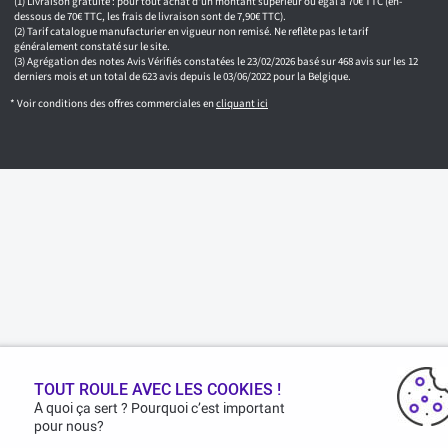
Livraison gratuite : pour tout achat d'un montant supérieur ou égal à 70€ TTC (en-
dessous de 70€ TTC, les frais de livraison sont de 7,90€ TTC).
Tarif catalogue manufacturier en vigueur non remisé. Ne reflète pas le tarif
généralement constaté sur le site.
Agrégation des notes Avis Vérifiés constatées le 23/02/2026 basé sur 468 avis sur les 12
derniers mois et un total de 623 avis depuis le 03/06/2022 pour la Belgique.
* Voir conditions des offres commerciales en
cliquant ici
TOUT ROULE AVEC LES COOKIES !
A quoi ça sert ? Pourquoi c’est important
pour nous?