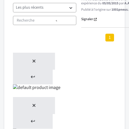
expérience du
05/05/2015
par
A.
Publié à l'origine sur
1001pneus.f
Signaler
1