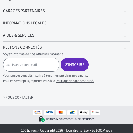
GARAGES PARTENAIRES
INFORMATIONS LÉGALES
AIDES & SERVICES
RESTONS CONNECTÉS
Soyez informé de nos offres du moment !
S
a
S'INSCRIRE
i
s
Vous pouvez vous désinscrire à tout moment dans nos emails.
i
Pour en savoir plus, reportez-vous à la
Politique de confidentialité.
.
s
s
e
z
> NOUS CONTACTER
v
o
t
r
Achats & paiements 100% sécurisés
e
e
1001pneus - Copyright 2026 - Tous droits réservés 1001Pneus
m