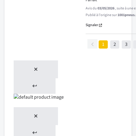
Parfait
Avis du
03/05/2026
, suite à une
Publié à l'origine sur
1001pneus.f
Signaler
1
2
3