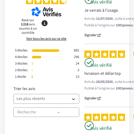
Avis vérifié
Je verrais à l'usage.
Avis du
11/07/2026
, suite à une
Basé sur
1 218
avis
Publié à l'origine sur
1001pneus.f
soumis à un
contrôle
Signaler
Voir tous les avis sur ce site
5
étoiles
882
4
étoiles
296
3
étoiles
24
Avis vérifié
2
étoiles
3
livraison et délai top
1
étoile
13
Avis du
26/05/2026
, suite à une
Trier les avis
Publié à l'origine sur
1001pneus.f
Signaler
Avis vérifié