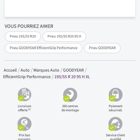
VOUS POURRIEZ AIMER
Pneu 195/55 R20
Pneu 195/55 R20 95 H
Pneu GOODYEAR EfficientGrip Performance
Pneu GOODYEAR
Accueil
Auto
Marques Auto
GOODYEAR
195/55 R 20 95 H XL
EfficientGrip Performance
Livraison
350 centres
Paiement
(1)
offerte
de montage
sécurisés
Prix bas
Service client
garantis
qualifié