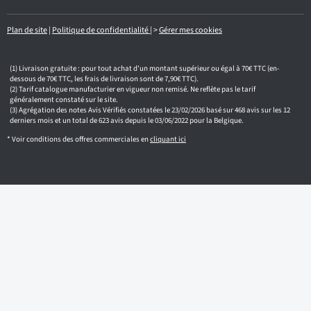
a
i
l
Plan de site
|
Politique de confidentialité
|
>
Gérer mes cookies
Livraison gratuite : pour tout achat d'un montant supérieur ou égal à 70€ TTC (en-
dessous de 70€ TTC, les frais de livraison sont de 7,90€ TTC).
Tarif catalogue manufacturier en vigueur non remisé. Ne reflète pas le tarif
généralement constaté sur le site.
Agrégation des notes Avis Vérifiés constatées le 23/02/2026 basé sur 468 avis sur les 12
derniers mois et un total de 623 avis depuis le 03/06/2022 pour la Belgique.
* Voir conditions des offres commerciales en
cliquant ici