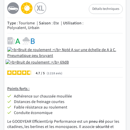
Détails techniques
Type
: Tourisme
Saison
: Ete
Utilisation
:
Polyvalent, Urbain
4.7
/
1 218
avis
Points
forts :
Adhérence sur chaussée mouillée
Distances de freinage courtes
Faible résistance au roulement
Conduite économique
Le GOODYEAR EfficientGrip Performance est un
pneu été
pour les
citadines, les berlines et les monospaces. Il associe
sécurité
et