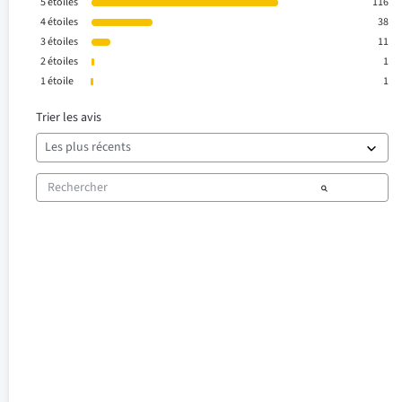
5
étoiles
116
4
étoiles
38
3
étoiles
11
2
étoiles
1
1
étoile
1
Trier les avis