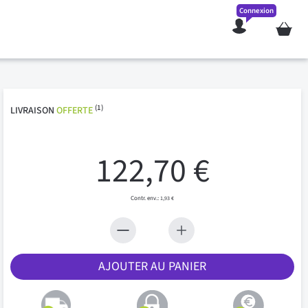
Connexion
Mon pan
(1)
LIVRAISON
OFFERTE
122,70 €
1,93 €
AJOUTER AU PANIER