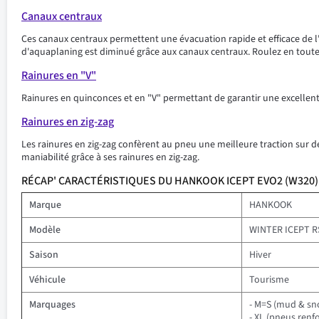
Canaux centraux
Ces canaux centraux permettent une évacuation rapide et efficace de l'
d'aquaplaning est diminué grâce aux canaux centraux. Roulez en toute 
Rainures en "V"
Rainures en quinconces et en "V" permettant de garantir une excellent
Rainures en zig-zag
Les rainures en zig-zag confèrent au pneu une meilleure traction sur d
maniabilité grâce à ses rainures en zig-zag.
RÉCAP' CARACTÉRISTIQUES DU HANKOOK ICEPT EVO2 (W320)
Marque
HANKOOK
Modèle
WINTER ICEPT R
Saison
Hiver
Véhicule
Tourisme
Marquages
- M=S (mud & sn
- XL (pneus renfo