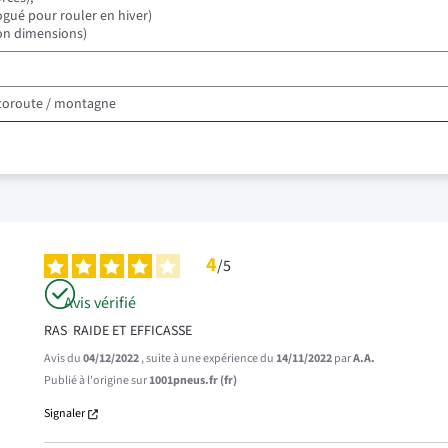
gué pour rouler en hiver)
lon dimensions)
autoroute / montagne
4
/
5
Avis vérifié
RAS  RAIDE ET EFFICASSE
Avis du
04/12/2022
, suite à une expérience du
14/11/2022
par
A.A.
Publié à l'origine sur
1001pneus.fr (fr)
Signaler