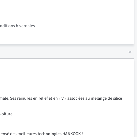
onditions hivernales
e. Ses rainures en relief et en « V » associées au mélange de silice
voiture.
ndensé des meilleures
technologies HANKOOK
!