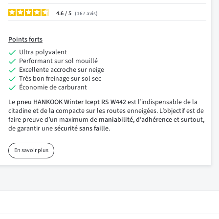
4.6
/
167
avis
Points forts
Ultra polyvalent
Performant sur sol mouillé
Excellente accroche sur neige
Très bon freinage sur sol sec
Économie de carburant
Le
pneu HANKOOK Winter Icept RS W442
est l’indispensable de la
citadine et de la compacte sur les routes enneigées. L’objectif est de
faire preuve d’un maximum de
maniabilité
,
d’adhérence
et surtout,
de garantir une
sécurité sans faille
.
En savoir plus