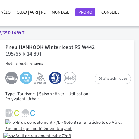
 VÉLO
QUAD | AGRI | PL
MONTAGE
PROMO
CONSEILS
5/65 R 14 89 T
Pneu HANKOOK Winter Icept RS W442
195/65 R 14 89T
Modifier les dimensions
Détails techniques
Type
: Tourisme
Saison
: Hiver
Utilisation
:
Polyvalent, Urbain