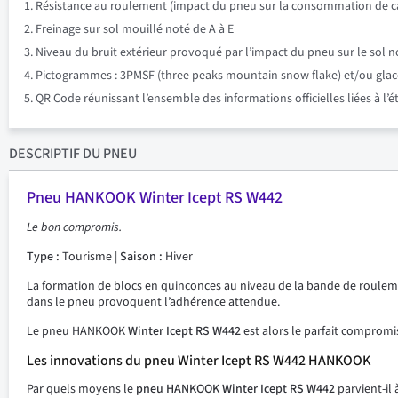
Résistance au roulement (impact du pneu sur la consommation de ca
Freinage sur sol mouillé noté de A à E
Niveau du bruit extérieur provoqué par l’impact du pneu sur le sol n
Pictogrammes : 3PMSF (three peaks mountain snow flake) et/ou glace su
QR Code réunissant l’ensemble des informations officielles liées à l’
DESCRIPTIF
DU PNEU
Pneu HANKOOK Winter Icept RS W442
Le bon compromis.
Type :
Tourisme |
Saison :
Hiver
La formation de blocs en quinconces au niveau de la bande de roulement
dans le pneu provoquent l’adhérence attendue.
Le pneu HANKOOK
Winter Icept RS W442
est alors le parfait compromis
Les innovations du
pneu Winter Icept RS W442 HANKOOK
Par quels moyens le
pneu HANKOOK Winter Icept RS W442
parvient-il