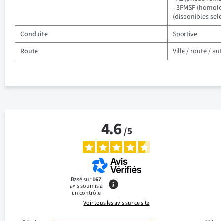
- 3PMSF (homolo
(disponibles se
Conduite
Sportive
Route
Ville / route / 
4.6
/
5
Basé sur
167
avis soumis à
un contrôle
Voir tous les avis sur ce site