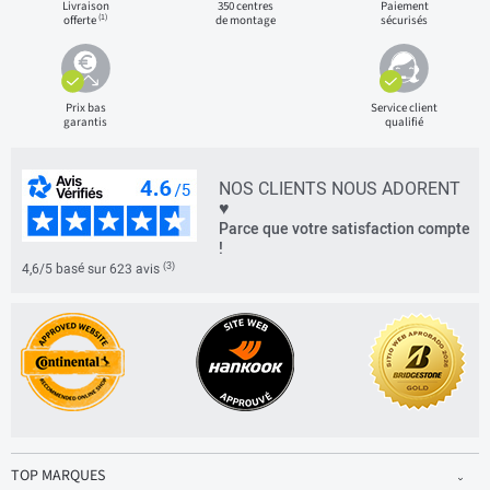
Livraison
350 centres
Paiement
(1)
offerte
de montage
sécurisés
Prix bas
Service client
garantis
qualifié
NOS CLIENTS NOUS ADORENT
♥
Parce que votre satisfaction compte
!
(3)
4,6/5 basé sur 623 avis
TOP MARQUES