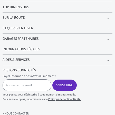
TOP DIMENSIONS
SUR LA ROUTE
S'EQUIPER EN HIVER
GARAGES PARTENAIRES
INFORMATIONS LÉGALES
AIDES & SERVICES
RESTONS CONNECTÉS
Soyez informé de nos offres du moment !
S
a
S'INSCRIRE
i
s
Vous pouvez vous désinscrire à tout moment dans nos emails.
i
Pour en savoir plus, reportez-vous à la
Politique de confidentialité.
.
s
s
e
z
> NOUS CONTACTER