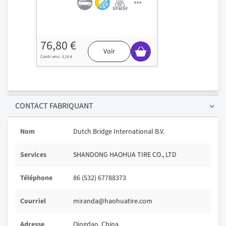
76,80 €
Voir
3,76 €
CONTACT FABRIQUANT
Nom
Dutch Bridge International B.V.
Services
SHANDONG HAOHUA TIRE CO., LTD
Téléphone
86 (532) 67788373
Courriel
miranda@haohuatire.com
Adresse
Qingdao, China