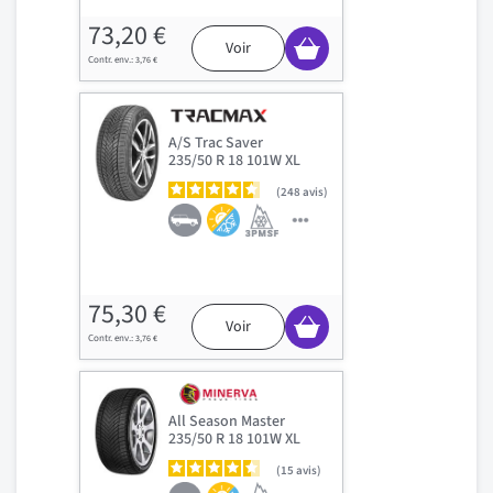
73,20 €
Voir
3,76 €
A/S Trac Saver
235/50 R 18 101W XL
248
avis
75,30 €
Voir
3,76 €
All Season Master
235/50 R 18 101W XL
15
avis