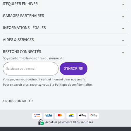
S'EQUIPER EN HIVER
GARAGES PARTENAIRES
INFORMATIONS LÉGALES
AIDES & SERVICES
RESTONS CONNECTÉS
Soyez informé de nos offres du moment !
S
a
S'INSCRIRE
i
s
Vous pouvez vous désinscrire à tout moment dans nos emails.
i
Pour en savoir plus, reportez-vous à la
Politique de confidentialité.
.
s
s
e
z
> NOUS CONTACTER
v
o
t
r
Achats & paiements 100% sécurisés
e
e