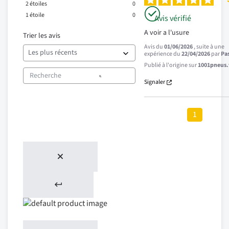
2
étoiles
0
1
étoile
0
Avis vérifié
A voir a l'usure
Trier les avis
Avis du
01/06/2026
, suite à une
expérience du
22/04/2026
par
Pas
Publié à l'origine sur
1001pneus.f
Signaler
1