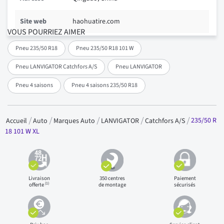
Site web
haohuatire.com
VOUS POURRIEZ AIMER
Pneu 235/50 R18
Pneu 235/50 R18 101 W
Pneu LANVIGATOR Catchfors A/S
Pneu LANVIGATOR
Pneu 4 saisons
Pneu 4 saisons 235/50 R18
235/50 R
Accueil
Auto
Marques Auto
LANVIGATOR
Catchfors A/S
18 101 W XL
Livraison
350 centres
Paiement
(1)
offerte
de montage
sécurisés