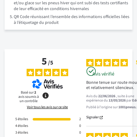
et/ou glace sur les pneus hiver qui ont subi des tests certifiants
de leur efficacité en conditions hivernales
QR Code réunissant l’ensemble des informations officielles liées
à l’étiquetage du produit
5
/
5
Avis vérifié
Bonne tenue sur route moui
et relativement silencieux.
Basé sur
2
Avis du
22/06/2026
, suite à une
avis soumis à
expérience du
13/05/2026
par
Ed
un contrôle
Voir tous les avis sur ce site
Publié à l'origine sur
1001pneus.f
Signaler
5
étoiles
2
4
étoiles
0
3
étoiles
0