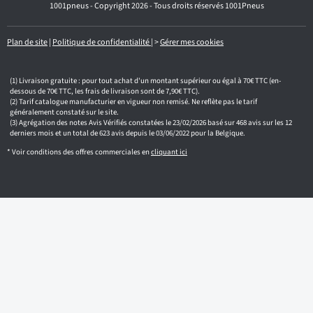
1001pneus - Copyright 2026 - Tous droits réservés 1001Pneus
m
a
i
l
Plan de site
|
Politique de confidentialité
|
>
Gérer mes cookies
Livraison gratuite : pour tout achat d'un montant supérieur ou égal à 70€ TTC (en-
dessous de 70€ TTC, les frais de livraison sont de 7,90€ TTC).
Tarif catalogue manufacturier en vigueur non remisé. Ne reflète pas le tarif
généralement constaté sur le site.
Agrégation des notes Avis Vérifiés constatées le 23/02/2026 basé sur 468 avis sur les 12
derniers mois et un total de 623 avis depuis le 03/06/2022 pour la Belgique.
* Voir conditions des offres commerciales en
cliquant ici