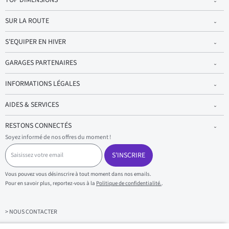
SUR LA ROUTE
S'EQUIPER EN HIVER
GARAGES PARTENAIRES
INFORMATIONS LÉGALES
AIDES & SERVICES
RESTONS CONNECTÉS
Soyez informé de nos offres du moment !
S
a
S'INSCRIRE
i
s
Vous pouvez vous désinscrire à tout moment dans nos emails.
i
Pour en savoir plus, reportez-vous à la
Politique de confidentialité.
.
s
s
e
z
> NOUS CONTACTER
v
o