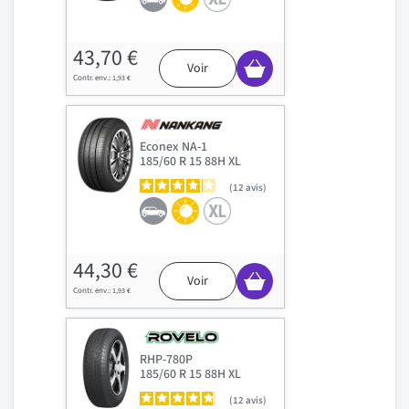
43,70 €
Voir
1,93 €
Econex NA-1
185/60 R 15 88H XL
12
avis
44,30 €
Voir
1,93 €
RHP-780P
185/60 R 15 88H XL
12
avis