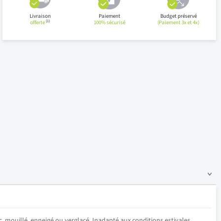
Livraison
Paiement
Budget préservé
(1)
offerte
100% sécurisé
(Paiement 3x et 4x)
c, mouillé, enneigé ou verglacé. Inadapté aux conditions estivales.