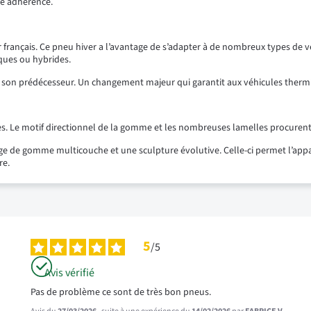
nte adhérence.
français. Ce pneu hiver a l’avantage de s’adapter à de nombreux types de véh
iques ou hybrides.
à son prédécesseur. Un changement majeur qui garantit aux véhicules therm
es. Le motif directionnel de la gomme et les nombreuses lamelles procurent
ge de gomme multicouche et une sculpture évolutive. Celle-ci permet l’appar
re.
5
/
5
Avis vérifié
Pas de problème ce sont de très bon pneus.