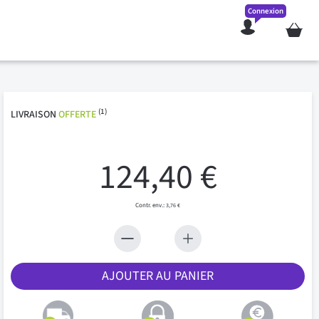
Connexion
Mon pan
(1)
LIVRAISON
OFFERTE
124,40 €
3,76 €
AJOUTER AU PANIER