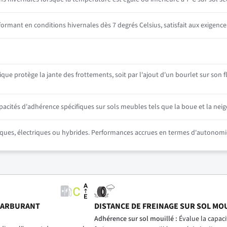
mant en conditions hivernales dès 7 degrés Celsius, satisfait aux exigence
e protège la jante des frottements, soit par l'ajout d'un bourlet sur son fl
ités d'adhérence spécifiques sur sols meubles tels que la boue et la neig
ues, électriques ou hybrides. Performances accrues en termes d'autonomie d
CARBURANT
DISTANCE DE FREINAGE SUR SOL MO
)
Adhérence sur sol mouillé :
Évalue la capac