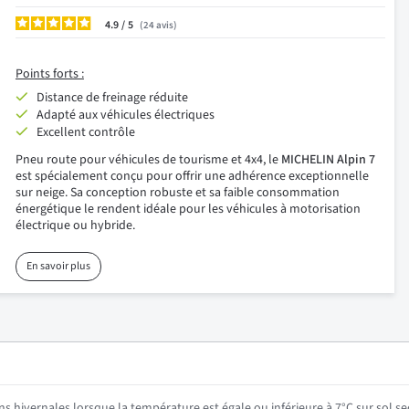
4.9
/
24
avis
Points forts :
Distance de freinage réduite
Adapté aux véhicules électriques
Excellent contrôle
Pneu route pour véhicules de tourisme et 4x4, le
MICHELIN Alpin 7
est spécialement conçu pour offrir une adhérence exceptionnelle
sur neige. Sa conception robuste et sa faible consommation
énergétique le rendent idéale pour les véhicules à motorisation
électrique ou hybride.
En savoir plus
ns hivernales lorsque la température est égale ou inférieure à 7°C sur sol se