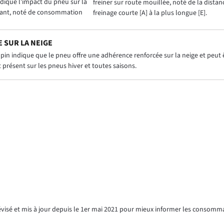
dique l’impact du pneu sur la
freiner sur route mouillée, noté de la distan
ant, noté de consommation
freinage courte [A] à la plus longue [E].
 SUR LA NEIGE
in indique que le pneu offre une adhérence renforcée sur la neige et peut êt
présent sur les pneus hiver et toutes saisons.
révisé et mis à jour depuis le 1er mai 2021 pour mieux informer les consomm