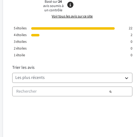
Basé sur
24
avis soumis à
un contrôle
Voir tous les avis sur ce site
5
étoiles
22
4
étoiles
2
3
étoiles
0
2
étoiles
0
1
étoile
0
Trier les avis