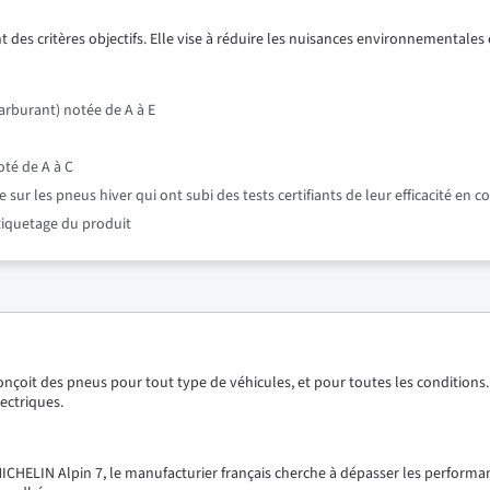
 des critères objectifs. Elle vise à réduire les nuisances environnementales e
rburant) notée de A à E
oté de A à C
r les pneus hiver qui ont subi des tests certifiants de leur efficacité en c
étiquetage du produit
onçoit des pneus pour tout type de véhicules, et pour toutes les conditions.
ectriques.
 MICHELIN Alpin 7, le manufacturier français cherche à dépasser les performa