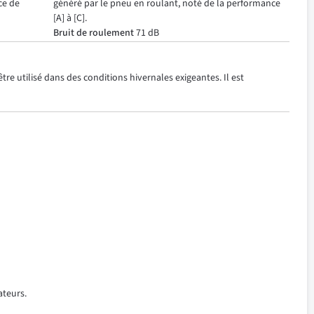
ce de
généré par le pneu en roulant, noté de la performance
[A] à [C].
Bruit de roulement
71 dB
re utilisé dans des conditions hivernales exigeantes. Il est
ateurs.