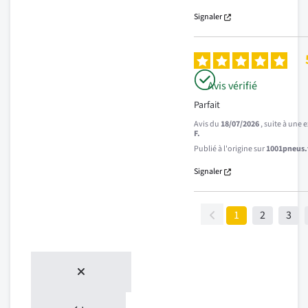
Signaler
Avis vérifié
Parfait
Avis du
18/07/2026
, suite à une
F.
Publié à l'origine sur
1001pneus.f
Signaler
1
2
3