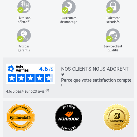
Livraison
350 centres
Paiement
(1)
offerte
de montage
sécurisés
Prix bas
Service client
garantis
qualifié
NOS CLIENTS NOUS ADORENT
♥
Parce que votre satisfaction compte
!
(3)
4,6/5 basé sur 623 avis