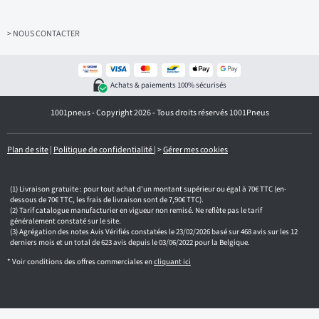
s
s
e
z
> NOUS CONTACTER
v
o
t
r
Achats & paiements 100% sécurisés
e
e
1001pneus - Copyright 2026 - Tous droits réservés 1001Pneus
m
a
i
l
Plan de site
|
Politique de confidentialité
|
>
Gérer mes cookies
Livraison gratuite : pour tout achat d'un montant supérieur ou égal à 70€ TTC (en-
dessous de 70€ TTC, les frais de livraison sont de 7,90€ TTC).
Tarif catalogue manufacturier en vigueur non remisé. Ne reflète pas le tarif
généralement constaté sur le site.
Agrégation des notes Avis Vérifiés constatées le 23/02/2026 basé sur 468 avis sur les 12
derniers mois et un total de 623 avis depuis le 03/06/2022 pour la Belgique.
* Voir conditions des offres commerciales en
cliquant ici