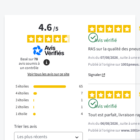
4.6
/
5
Avis vérifié
RAS sur la qualité des pneu
Avis du
07/08/2026
, suite à une
Basé sur
78
avis soumis à
Publié à l'origine sur
1001pneus.f
un contrôle
Voir tous les avis sur ce site
Signaler
5
étoiles
65
4
étoiles
7
3
étoiles
1
Avis vérifié
2
étoiles
1
1
étoile
4
Tout est parfait, livraison r
Avis du
06/08/2026
, suite à une
Trier les avis
Publié à l'origine sur
www.1001re