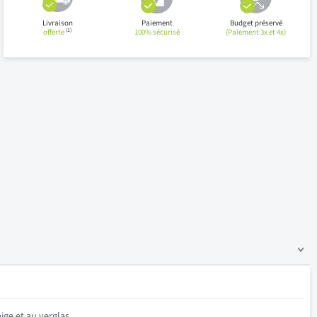
Livraison
Paiement
Budget préservé
(1)
offerte
100% sécurisé
(Paiement 3x et 4x)
ige et au verglas.