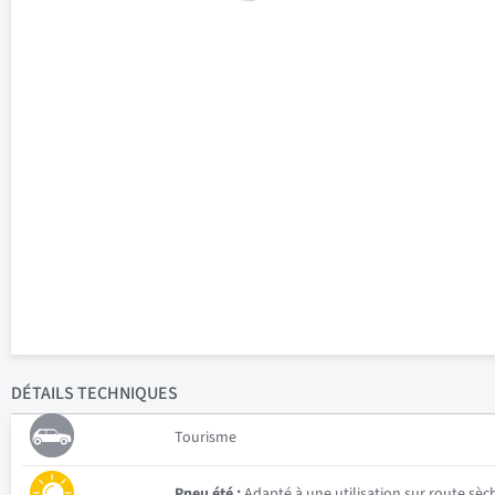
DÉTAILS
TECHNIQUES
Tourisme
Pneu été :
Adapté à une utilisation sur route sèc