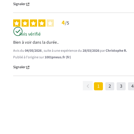
Signaler
4
/
5
Avis vérifié
Bien à voir dans la durée..
Avis du
04/05/2026
, suite à une expérience du
28/03/2026
par
Christophe R.
Publié à l'origine sur
1001pneus.fr (fr)
Signaler
1
2
3
4