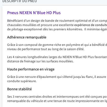
DESCRIPTIF
DU PNEU
Pneus NEXEN N’Blue HD Plus
Bénéficiant d’un design de bande de roulement optimisé et d’un composé
chaussées mouillées et procure une excellente
expérience de condui
de pilotage exceptionnel dès les premiers kilomètres. Il minimise éga
Adhérence remarquable
Grâce à son composé de gomme riche en polymère et qui a bénéficié d
niveau de performance tout au long de la saison d’été.
Les 4 rainures longitudinales larges du NEXEN N’Blue HD Plus favorisen
distance de freinage sur les surfaces mouillées.
Haute performance en virage
Grâce à une nervure d’épaulement qui s’étend jusqu’au flanc, il assur
conduite supérieure.
Bonne stabilité
Ses 3 nervures centrales droites et ininterrompues ont été conçues po
remarquable du véhicule et une tenue de route impressionnante en lign