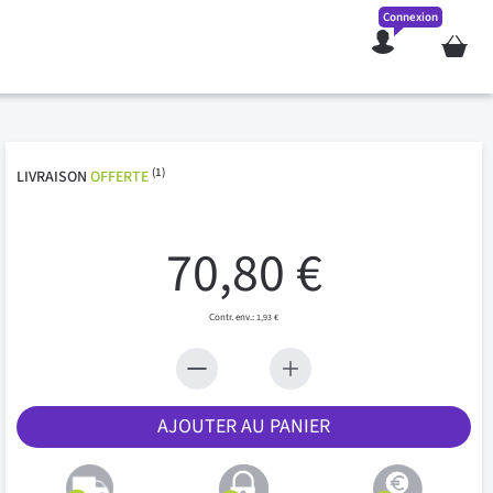
Connexion
Mon pan
(1)
LIVRAISON
OFFERTE
70,80 €
1,93 €
AJOUTER AU PANIER