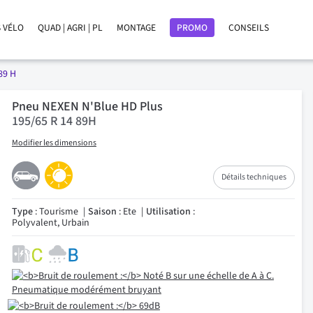
 VÉLO
QUAD | AGRI | PL
MONTAGE
PROMO
CONSEILS
89 H
Pneu NEXEN N'Blue HD Plus
195/65 R 14 89H
Modifier les dimensions
Détails techniques
Type
: Tourisme
Saison
: Ete
Utilisation
:
Polyvalent, Urbain