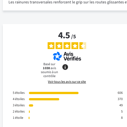
Les rainures transversales renforcent le grip sur les routes glissante
4.5
/
5
Basé sur
1 038
avis
soumis à un
contrôle
Voir tous les avis sur ce site
5
étoiles
606
4
étoiles
370
3
étoiles
49
2
étoiles
5
1
étoile
8