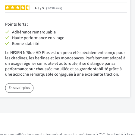
4.5
/
1 038
avis
Points forts :
Adhérence remarquable
Haute performance en virage
Bonne stabilité
Le NEXEN N’Blue HD Plus est un pneu été spécialement conçu pour
les citadines, les berlines et les monospaces. Parfaitement adapté à
un usage régulier sur route et autoroute, il se distingue par sa
performance sur chaussée
mouillée et
sa grande stabilité
grâce à
une accroche remarquable conjuguée à une excellente traction.
En savoir plus
he ou mouillée lorsque la température est supérieure à 7°C. Inadapté à la ne