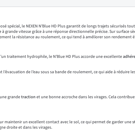
 spécial, le NEXEN N’Blue HD Plus garantit de longs trajets sécurisés tout a
te
à grande vitesse grâce à une réponse directionnelle précise. Sur surface s
lement la résistance au roulement, ce qui tend à améliorer son rendement én
’un traitement hydrophile, le N’Blue HD Plus accorde une excellente
adhér
t l’évacuation de l’eau sous sa bande de roulement, ce qui aide à réduire le
e une grande
traction
et une bonne accroche dans les virages. Cela contribue
ur maintenir un excellent contact avec le sol, ce qui permet de garder une
s
e droite et dans les virages.