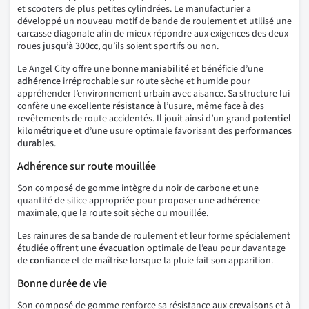
et scooters de plus petites cylindrées. Le manufacturier a
développé un nouveau motif de bande de roulement et utilisé une
carcasse diagonale afin de mieux répondre aux exigences des deux-
roues
jusqu’à 300cc
, qu’ils soient sportifs ou non.
Le Angel City offre une bonne
maniabilité
et bénéficie d’une
adhérence
irréprochable sur route sèche et humide pour
appréhender l’environnement urbain avec aisance. Sa structure lui
confère une excellente
résistance
à l’usure, même face à des
revêtements de route accidentés. Il jouit ainsi d’un grand
potentiel
kilométrique
et d’une usure optimale favorisant des
performances
durables
.
Adhérence sur route mouillée
Son composé de gomme intègre du noir de carbone et une
quantité de silice appropriée pour proposer une
adhérence
maximale, que la route soit sèche ou mouillée.
Les rainures de sa bande de roulement et leur forme spécialement
étudiée offrent une
évacuation
optimale de l’eau pour davantage
de
confiance
et de maîtrise lorsque la pluie fait son apparition.
Bonne durée de vie
Son composé de gomme renforce sa résistance aux
crevaisons
et à