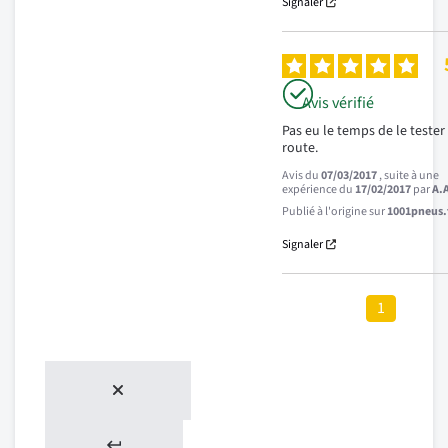
Signaler
Avis vérifié
Pas eu le temps de le tester 
route.
Avis du
07/03/2017
, suite à une
expérience du
17/02/2017
par
A.
Publié à l'origine sur
1001pneus.f
Signaler
1