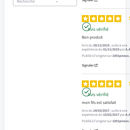
Signaler
Avis vérifié
Bon produit
Avis du
20/11/2019
, suite à une
expérience du
01/11/2019
par
A.
Publié à l'origine sur
1001pneus.f
Signaler
Avis vérifié
mon fils est satisfait
Avis du
24/03/2017
, suite à une
expérience du
15/02/2017
par
A.
Publié à l'origine sur
1001pneus.f