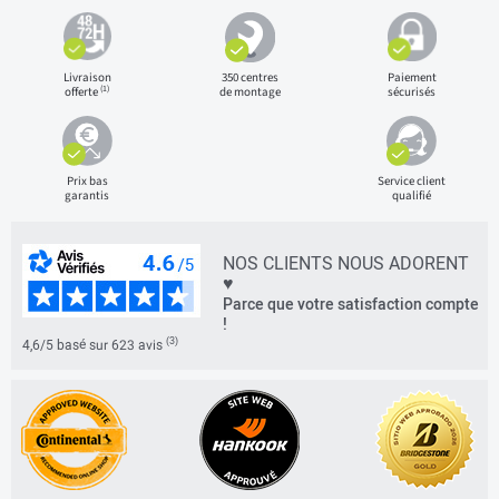
Livraison
350 centres
Paiement
(1)
offerte
de montage
sécurisés
Prix bas
Service client
garantis
qualifié
NOS CLIENTS NOUS ADORENT
♥
Parce que votre satisfaction compte
!
(3)
4,6/5 basé sur 623 avis