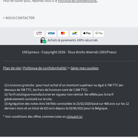
Pour en savoir plus, reportez-vous à la
Politique de confidentialité.
.
s
s
e
z
> NOUS CONTACTER
v
o
t
r
Achats & paiements 100% sécurisés
e
e
1001pneus - Copyright 2026 - Tous droits réservés 1001Pneus
m
a
i
l
Plan de site
|
Politique de confidentialité
|
>
Gérer mes cookies
Livraison gratuite : pour tout achat d'un montant supérieur ou égal à 70€ TTC (en-
dessous de 70€ TTC, les frais de livraison sont de 7,90€ TTC).
Tarif catalogue manufacturier en vigueur non remisé. Ne reflète pas le tarif
généralement constaté sur le site.
Agrégation des notes Avis Vérifiés constatées le 23/02/2026 basé sur 468 avis sur les 12
derniers mois et un total de 623 avis depuis le 03/06/2022 pour la Belgique.
* Voir conditions des offres commerciales en
cliquant ici