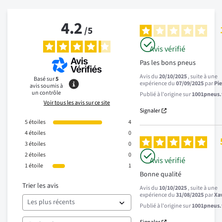
4.2
/
5
Avis vérifié
Pas les bons pneus
Avis du
20/10/2025
, suite à une
Basé sur
5
expérience du
07/09/2025
par
Pi
avis soumis à
un contrôle
Publié à l'origine sur
1001pneus.f
Voir tous les avis sur ce site
Signaler
5
étoiles
4
4
étoiles
0
3
étoiles
0
2
étoiles
0
Avis vérifié
1
étoile
1
Bonne qualité
Trier les avis
Avis du
10/10/2025
, suite à une
expérience du
31/08/2025
par
Xav
Publié à l'origine sur
1001pneus.f