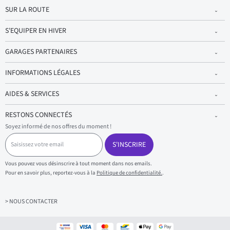
SUR LA ROUTE
S'EQUIPER EN HIVER
GARAGES PARTENAIRES
INFORMATIONS LÉGALES
AIDES & SERVICES
RESTONS CONNECTÉS
Soyez informé de nos offres du moment !
S
a
S'INSCRIRE
i
s
Vous pouvez vous désinscrire à tout moment dans nos emails.
i
Pour en savoir plus, reportez-vous à la
Politique de confidentialité.
.
s
s
e
z
> NOUS CONTACTER
v
o
t