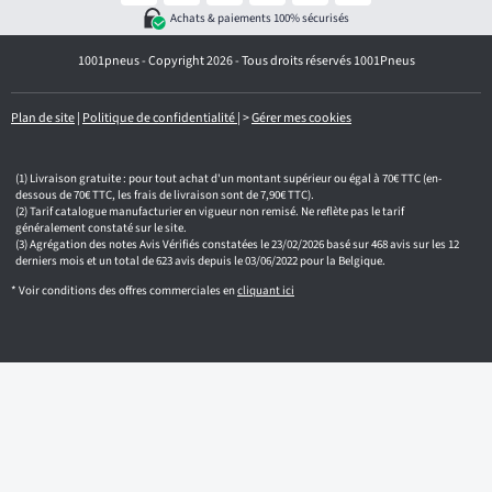
r
Achats & paiements 100% sécurisés
e
e
1001pneus - Copyright 2026 - Tous droits réservés 1001Pneus
m
a
i
l
Plan de site
|
Politique de confidentialité
|
>
Gérer mes cookies
Livraison gratuite : pour tout achat d'un montant supérieur ou égal à 70€ TTC (en-
dessous de 70€ TTC, les frais de livraison sont de 7,90€ TTC).
Tarif catalogue manufacturier en vigueur non remisé. Ne reflète pas le tarif
généralement constaté sur le site.
Agrégation des notes Avis Vérifiés constatées le 23/02/2026 basé sur 468 avis sur les 12
derniers mois et un total de 623 avis depuis le 03/06/2022 pour la Belgique.
* Voir conditions des offres commerciales en
cliquant ici