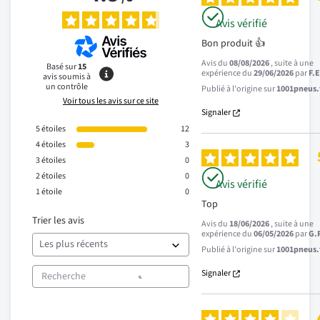
Avis vérifié
Bon produit 👍
Avis du
08/08/2026
, suite à une
Basé sur
15
expérience du
29/06/2026
par
F.E
avis soumis à
un contrôle
Publié à l'origine sur
1001pneus.f
Voir tous les avis sur ce site
Signaler
5
étoiles
12
4
étoiles
3
3
étoiles
0
2
étoiles
0
Avis vérifié
1
étoile
0
Top
Trier les avis
Avis du
18/06/2026
, suite à une
expérience du
06/05/2026
par
G.
Publié à l'origine sur
1001pneus.f
Signaler