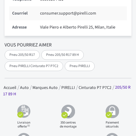
Courriel
consumer.support@pirelli.com
Adresse
Viale Piero e Alberto Pirelli 25, Milan, Italie
VOUS POURRIEZ AIMER
Pneu 205/50 R17
Pneu 205/50 R17 89 H
Pneu PIRELLI Cinturato P7 P7C2
Pneu PIRELLI
205/50 R
Accueil
Auto
Marques Auto
PIRELLI
Cinturato P7 P7C2
17 89 H
Livraison
350 centres
Paiement
(1)
offerte
de montage
sécurisés