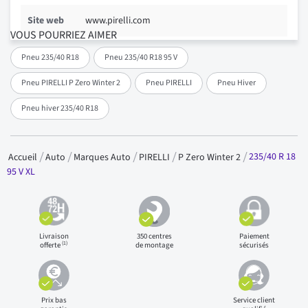
Site web
www.pirelli.com
VOUS POURRIEZ AIMER
Pneu 235/40 R18
Pneu 235/40 R18 95 V
Pneu PIRELLI P Zero Winter 2
Pneu PIRELLI
Pneu Hiver
Pneu hiver 235/40 R18
235/40 R 18
Accueil
Auto
Marques Auto
PIRELLI
P Zero Winter 2
95 V XL
Livraison
350 centres
Paiement
(1)
offerte
de montage
sécurisés
Prix bas
Service client