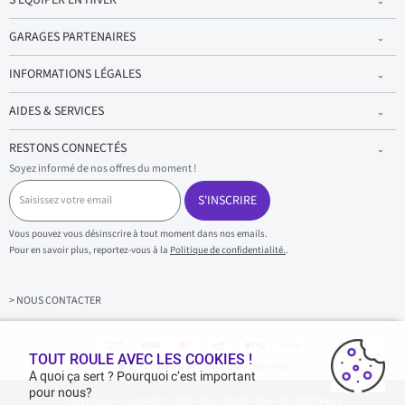
GARAGES PARTENAIRES
INFORMATIONS LÉGALES
AIDES & SERVICES
RESTONS CONNECTÉS
Soyez informé de nos offres du moment !
S
a
S'INSCRIRE
i
s
Vous pouvez vous désinscrire à tout moment dans nos emails.
i
Pour en savoir plus, reportez-vous à la
Politique de confidentialité.
.
s
s
e
z
> NOUS CONTACTER
v
o
t
r
TOUT ROULE AVEC LES COOKIES !
Achats & paiements 100% sécurisés
e
A quoi ça sert ? Pourquoi c’est important
e
pour nous?
1001pneus - Copyright 2026 - Tous droits réservés 1001Pneus
m