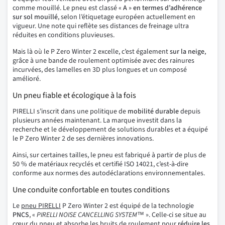
comme mouillé. Le pneu est classé «
A
»
en termes d’adhérence
sur sol mouillé
, selon l’étiquetage européen actuellement en
vigueur. Une note qui reflète ses distances de freinage ultra
réduites en conditions pluvieuses.
Mais là où le P Zero Winter 2 excelle, c’est également
sur la neige
,
grâce à une bande de roulement optimisée avec des rainures
incurvées, des lamelles en 3D plus longues et un composé
amélioré.
Un pneu fiable et écologique à la fois
PIRELLI s’inscrit dans une politique de
mobilité durable
depuis
plusieurs années maintenant. La marque investit dans la
recherche et le développement de solutions durables et a équipé
le P Zero Winter 2 de ses dernières innovations.
Ainsi, sur certaines tailles, le pneu est fabriqué à partir de plus de
50 % de matériaux recyclés et certifié ISO 14021, c’est-à-dire
conforme aux normes des autodéclarations environnementales.
Une conduite confortable en toutes conditions
Le
pneu PIRELLI
P Zero Winter 2 est équipé de la technologie
PNCS
, «
PIRELLI NOISE CANCELLING SYSTEM™
». Celle-ci se situe au
cœur du pneu et absorbe les bruits de roulement pour
réduire les