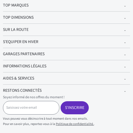
TOP MARQUES
TOP DIMENSIONS
SUR LA ROUTE
S'EQUIPER EN HIVER
GARAGES PARTENAIRES
INFORMATIONS LÉGALES
AIDES & SERVICES
RESTONS CONNECTÉS
Soyez informé de nos offres du moment !
S
a
S'INSCRIRE
i
s
Vous pouvez vous désinscrire à tout moment dans nos emails.
i
Pour en savoir plus, reportez-vous à la
Politique de confidentialité.
.
s
s