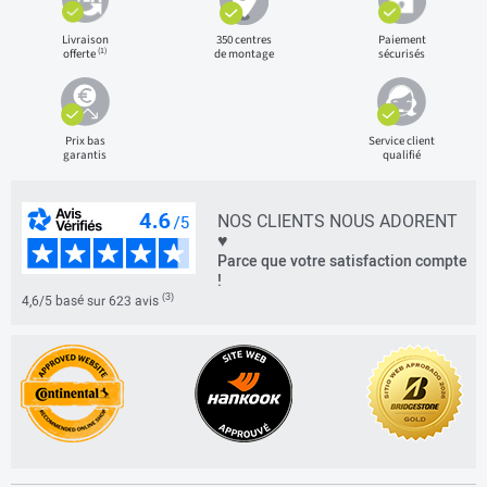
Livraison
350 centres
Paiement
(1)
offerte
de montage
sécurisés
Prix bas
Service client
garantis
qualifié
NOS CLIENTS NOUS ADORENT
♥
Parce que votre satisfaction compte
!
(3)
4,6/5 basé sur 623 avis