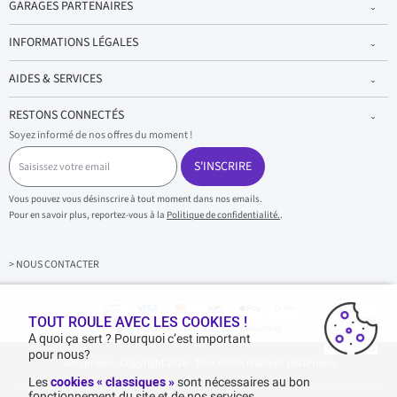
GARAGES PARTENAIRES
INFORMATIONS LÉGALES
AIDES & SERVICES
RESTONS CONNECTÉS
Soyez informé de nos offres du moment !
S
a
S'INSCRIRE
i
s
Vous pouvez vous désinscrire à tout moment dans nos emails.
i
Pour en savoir plus, reportez-vous à la
Politique de confidentialité.
.
s
s
e
z
> NOUS CONTACTER
v
o
t
r
TOUT ROULE AVEC LES COOKIES !
Achats & paiements 100% sécurisés
e
A quoi ça sert ? Pourquoi c’est important
e
pour nous?
1001pneus - Copyright 2026 - Tous droits réservés 1001Pneus
m
a
Les
cookies « classiques »
sont nécessaires au bon
i
fonctionnement du site et de nos services.