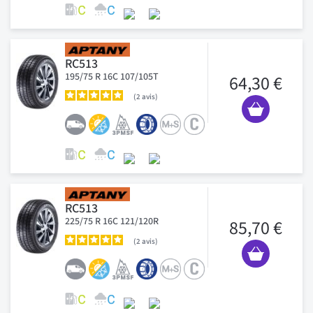
RC513
195/75 R 16C 107/105T
64,30 €
2
avis
RC513
225/75 R 16C 121/120R
85,70 €
2
avis