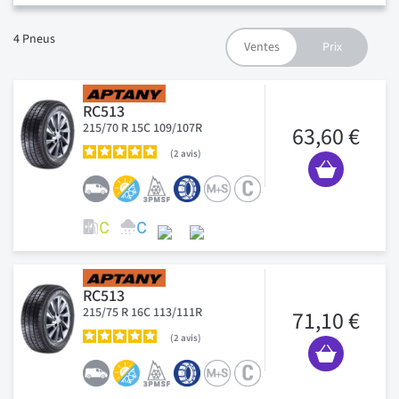
4
Pneus
RC513
215/70 R 15C 109/107R
63,60 €
2
avis
RC513
215/75 R 16C 113/111R
71,10 €
2
avis