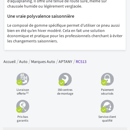
d’aquaplaning. Il offre une tenue de route sûre, même sur
chaussée humide ou légèrement verglacée.
Une vraie polyvalence saisonnière
Le composé de gomme spécifique permet d’utiliser ce pneu aussi
bien en été qu’en hiver modéré. Cela en fait une solution
économique et pratique pour les professionnels cherchant à éviter
les changements saisonniers.
Accueil
Auto
Marques Auto
APTANY
RC513
Livraison
350 centres
Paiement
(1)
offerte
de montage
sécurisés
Prix bas
Service client
garantis
qualifié