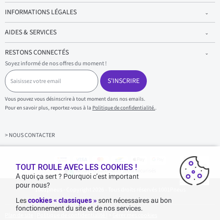
INFORMATIONS LÉGALES
AIDES & SERVICES
RESTONS CONNECTÉS
Soyez informé de nos offres du moment !
S
a
S'INSCRIRE
i
s
Vous pouvez vous désinscrire à tout moment dans nos emails.
i
Pour en savoir plus, reportez-vous à la
Politique de confidentialité.
.
s
s
e
z
> NOUS CONTACTER
v
o
t
r
TOUT ROULE AVEC LES COOKIES !
Achats & paiements 100% sécurisés
e
A quoi ça sert ? Pourquoi c’est important
e
pour nous?
1001pneus - Copyright 2026 - Tous droits réservés 1001Pneus
m
a
Les
cookies « classiques »
sont nécessaires au bon
i
fonctionnement du site et de nos services.
l
Plan de site
|
Politique de confidentialité
|
>
Gérer mes cookies