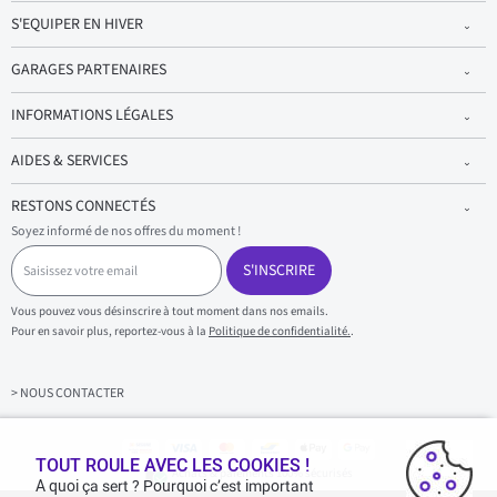
S'EQUIPER EN HIVER
GARAGES PARTENAIRES
INFORMATIONS LÉGALES
AIDES & SERVICES
RESTONS CONNECTÉS
Soyez informé de nos offres du moment !
S
a
S'INSCRIRE
i
s
Vous pouvez vous désinscrire à tout moment dans nos emails.
i
Pour en savoir plus, reportez-vous à la
Politique de confidentialité.
.
s
s
e
z
> NOUS CONTACTER
v
o
t
r
TOUT ROULE AVEC LES COOKIES !
Achats & paiements 100% sécurisés
e
A quoi ça sert ? Pourquoi c’est important