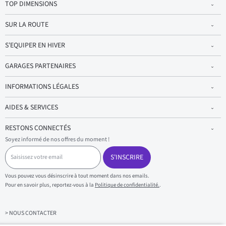
TOP DIMENSIONS
SUR LA ROUTE
S'EQUIPER EN HIVER
GARAGES PARTENAIRES
INFORMATIONS LÉGALES
AIDES & SERVICES
RESTONS CONNECTÉS
Soyez informé de nos offres du moment !
S
a
S'INSCRIRE
i
s
Vous pouvez vous désinscrire à tout moment dans nos emails.
i
Pour en savoir plus, reportez-vous à la
Politique de confidentialité.
.
s
s
e
z
> NOUS CONTACTER
v