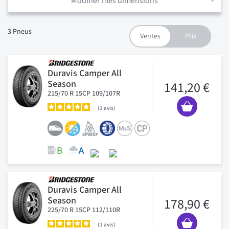
Modifier mes dimensions
3
Pneus
Duravis Camper All
Season
141,20 €
215/70 R 15CP 109/107R
1
avis
Duravis Camper All
Season
178,90 €
225/70 R 15CP 112/110R
1
avis