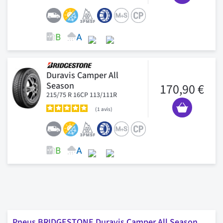
Duravis Camper All
Season
170,90 €
215/75 R 16CP 113/111R
1
avis
Pneus BRIDGESTONE Duravis Camper All Season