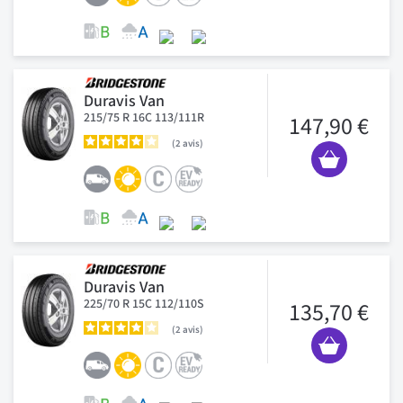
Duravis Van
215/75 R 16C 113/111R
147,90 €
2
avis
Duravis Van
225/70 R 15C 112/110S
135,70 €
2
avis