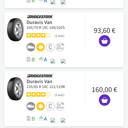
Duravis Van
195/70 R 15C 104/102S
93,60 €
2
avis
Duravis Van
235/65 R 16C 121/119R
160,00 €
2
avis