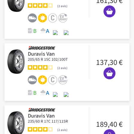
161,30 €
2
avis
Duravis Van
205/65 R 15C 102/100T
137,30 €
2
avis
Duravis Van
235/60 R 17C 117/115R
189,40 €
2
avis