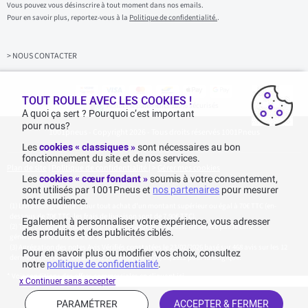
s
Vous pouvez vous désinscrire à tout moment dans nos emails.
i
Pour en savoir plus, reportez-vous à la
Politique de confidentialité.
.
s
s
e
z
> NOUS CONTACTER
v
o
t
r
TOUT ROULE AVEC LES COOKIES !
Achats & paiements 100% sécurisés
e
A quoi ça sert ? Pourquoi c’est important
e
pour nous?
1001pneus - Copyright 2026 - Tous droits réservés 1001Pneus
m
a
Les
cookies « classiques »
sont nécessaires au bon
i
fonctionnement du site et de nos services.
l
Plan de site
|
Politique de confidentialité
|
>
Gérer mes cookies
Les
cookies « cœur fondant »
soumis à votre consentement,
sont utilisés par 1001Pneus et
nos partenaires
pour mesurer
notre audience.
Livraison gratuite : pour tout achat d'un montant supérieur ou égal à 70€ TTC (en-
dessous de 70€ TTC, les frais de livraison sont de 7,90€ TTC).
Egalement à personnaliser votre expérience, vous adresser
Tarif catalogue manufacturier en vigueur non remisé. Ne reflète pas le tarif
des produits et des publicités ciblés.
généralement constaté sur le site.
Agrégation des notes Avis Vérifiés constatées le 23/02/2026 basé sur 468 avis sur les 12
Pour en savoir plus ou modifier vos choix, consultez
derniers mois et un total de 623 avis depuis le 03/06/2022 pour la Belgique.
notre
politique de confidentialité
.
* Voir conditions des offres commerciales en
cliquant ici
x Continuer sans accepter
PARAMÉTRER
ACCEPTER & FERMER