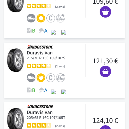
109,60 €
2
avis
Duravis Van
215/70 R 15C 109/107S
121,30 €
2
avis
Duravis Van
205/65 R 16C 107/105T
124,10 €
2
avis