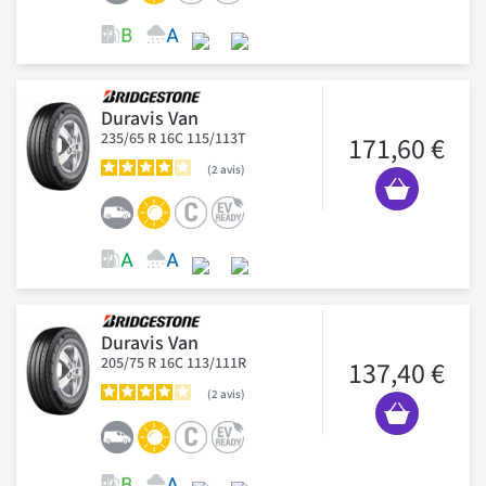
Duravis Van
235/65 R 16C 115/113T
171,60 €
2
avis
Duravis Van
205/75 R 16C 113/111R
137,40 €
2
avis