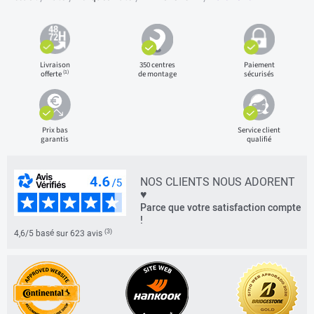
Livraison
350 centres
Paiement
(1)
offerte
de montage
sécurisés
Prix bas
Service client
garantis
qualifié
NOS CLIENTS NOUS ADORENT
♥
Parce que votre satisfaction compte
!
(3)
4,6/5 basé sur 623 avis