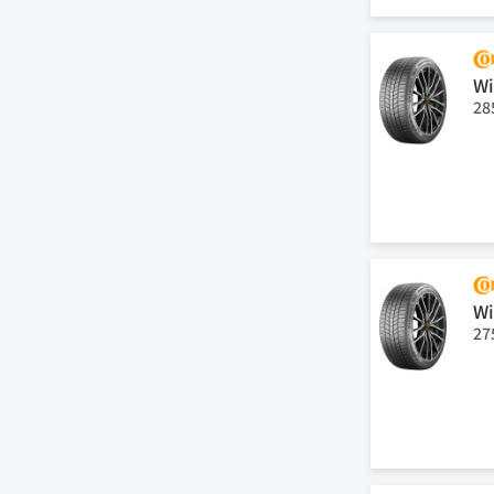
Wi
28
Wi
27