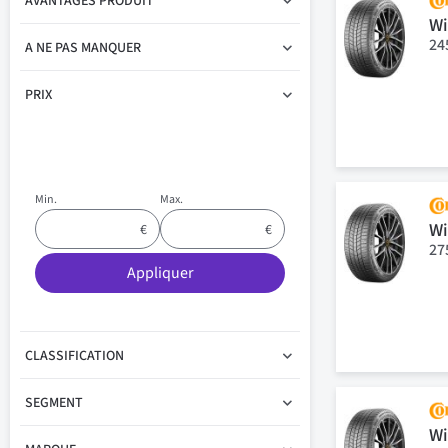
AVANTAGES PRODUIT
Wi
24
A NE PAS MANQUER
PRIX
Min.
Max.
Wi
27
Appliquer
CLASSIFICATION
SEGMENT
Wi