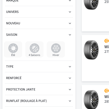
MARQUE
25
UNIVERS
NOUVEAU
SAISON
Wi
27
Été
4 Saisons
Hiver
TYPE
RENFORCÉ
PROTECTION JANTE
Wi
RUNFLAT (ROULAGE À PLAT)
28