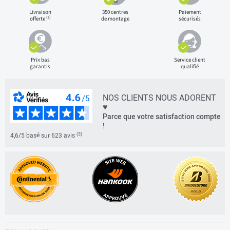
Livraison
350 centres
Paiement
(1)
offerte
de montage
sécurisés
Prix bas
Service client
garantis
qualifié
NOS CLIENTS NOUS ADORENT
♥
Parce que votre satisfaction compte
!
(3)
4,6/5 basé sur 623 avis