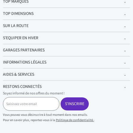
TOP MARQUES
TOP DIMENSIONS
SUR LA ROUTE
S'EQUIPER EN HIVER
GARAGES PARTENAIRES
INFORMATIONS LÉGALES
AIDES & SERVICES
RESTONS CONNECTÉS
Soyez informé de nos offres du moment !
S
a
S'INSCRIRE
i
s
Vous pouvez vous désinscrire à tout moment dans nos emails.
i
Pour en savoir plus, reportez-vous à la
Politique de confidentialité.
.
s
s
e