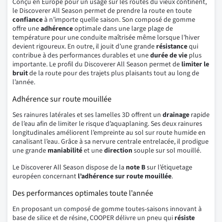
Conçu en Europe pour un usage sur les routes du vieux continent,
le Discoverer All Season permet de prendre la route en toute
confiance
à n’importe quelle saison. Son composé de gomme
offre une
adhérence
optimale dans une large plage de
température pour une conduite maîtrisée même lorsque l’hiver
devient rigoureux. En outre, il jouit d’une grande
résistance
qui
contribue à des performances durables et une
durée de vie
plus
importante. Le profil du Discoverer All Season permet de
limiter le
bruit
de la route pour des trajets plus plaisants tout au long de
l’année.
Adhérence sur route mouillée
Ses rainures latérales et ses lamelles 3D offrent un
drainage
rapide
de l’eau afin de limiter le risque d’aquaplaning. Ses deux rainures
longitudinales améliorent l’empreinte au sol sur route humide en
canalisant l’eau. Grâce à sa nervure centrale entrelacée, il prodigue
une grande
maniabilité
et une
direction
souple sur sol mouillé.
Le Discoverer All Season dispose de la
note B
sur l’étiquetage
européen concernant
l’adhérence sur route mouillée
.
Des performances optimales toute l’année
En proposant un composé de gomme toutes-saisons innovant à
base de silice et de résine, COOPER délivre un pneu qui
résiste