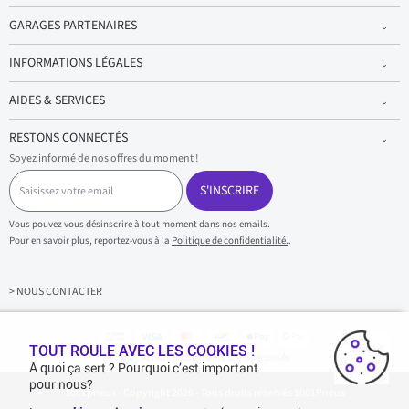
GARAGES PARTENAIRES
INFORMATIONS LÉGALES
AIDES & SERVICES
RESTONS CONNECTÉS
Soyez informé de nos offres du moment !
S
a
S'INSCRIRE
i
s
Vous pouvez vous désinscrire à tout moment dans nos emails.
i
Pour en savoir plus, reportez-vous à la
Politique de confidentialité.
.
s
s
e
z
> NOUS CONTACTER
v
o
t
r
TOUT ROULE AVEC LES COOKIES !
Achats & paiements 100% sécurisés
e
A quoi ça sert ? Pourquoi c’est important
e
pour nous?
1001pneus - Copyright 2026 - Tous droits réservés 1001Pneus
m