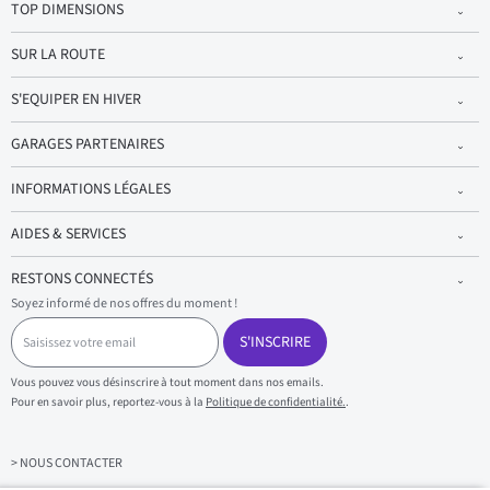
TOP DIMENSIONS
SUR LA ROUTE
S'EQUIPER EN HIVER
GARAGES PARTENAIRES
INFORMATIONS LÉGALES
AIDES & SERVICES
RESTONS CONNECTÉS
Soyez informé de nos offres du moment !
S
a
S'INSCRIRE
i
s
Vous pouvez vous désinscrire à tout moment dans nos emails.
i
Pour en savoir plus, reportez-vous à la
Politique de confidentialité.
.
s
s
e
z
> NOUS CONTACTER
v