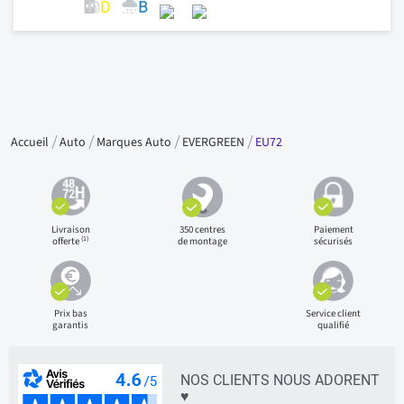
Accueil
Auto
Marques Auto
EVERGREEN
EU72
Livraison
350 centres
Paiement
(1)
offerte
de montage
sécurisés
Prix bas
Service client
garantis
qualifié
NOS CLIENTS NOUS ADORENT
♥