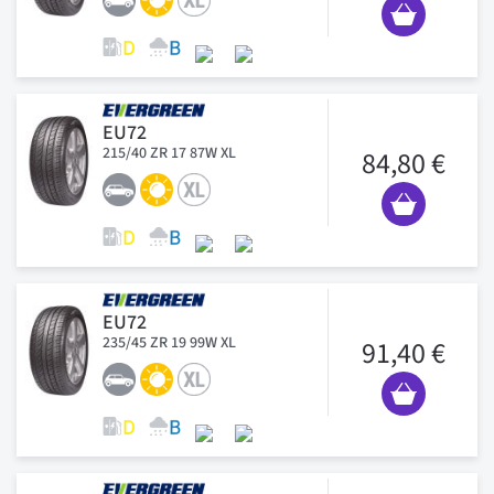
EU72
215/40 ZR 17 87W XL
84,80 €
EU72
235/45 ZR 19 99W XL
91,40 €