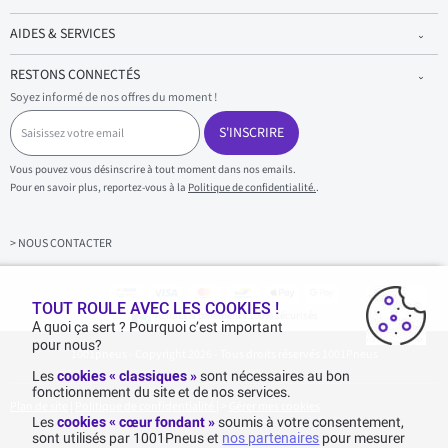
AIDES & SERVICES
RESTONS CONNECTÉS
Soyez informé de nos offres du moment !
S
a
S'INSCRIRE
i
s
Vous pouvez vous désinscrire à tout moment dans nos emails.
i
Pour en savoir plus, reportez-vous à la
Politique de confidentialité.
.
s
s
e
z
> NOUS CONTACTER
v
o
t
r
TOUT ROULE AVEC LES COOKIES !
Achats & paiements 100% sécurisés
e
A quoi ça sert ? Pourquoi c’est important
e
pour nous?
1001pneus - Copyright 2026 - Tous droits réservés 1001Pneus
m
a
Les
cookies « classiques »
sont nécessaires au bon
i
fonctionnement du site et de nos services.
l
Plan de site
|
Politique de confidentialité
|
>
Gérer mes cookies
Les
cookies « cœur fondant »
soumis à votre consentement,
sont utilisés par 1001Pneus et
nos partenaires
pour mesurer