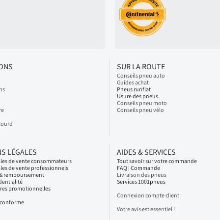
IONS
SUR LA ROUTE
Conseils pneu auto
Guides achat
ns
Pneus runflat
Usure des pneus
Conseils pneu moto
re
Conseils pneu vélo
Lourd
S LÉGALES
AIDES & SERVICES
ales de vente consommateurs
Tout savoir sur votre commande
les de vente professionnels
FAQ | Commande
s & remboursement
Livraison des pneus
dentialité
Services 1001pneus
fres promotionnelles
Connexion compte client
n conforme
Votre avis est essentiel !