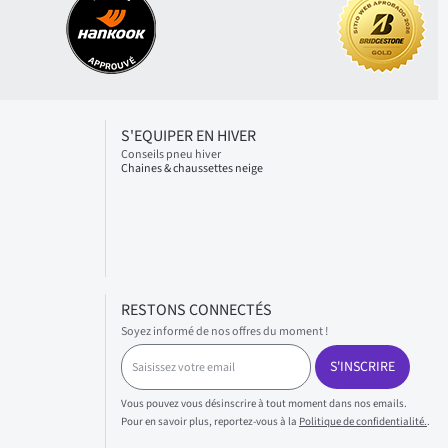
S'EQUIPER EN HIVER
Conseils pneu hiver
Chaines & chaussettes neige
RESTONS CONNECTÉS
Soyez informé de nos offres du moment !
S
S'INSCRIRE
a
i
s
Vous pouvez vous désinscrire à tout moment dans nos emails.
i
Pour en savoir plus, reportez-vous à la
Politique de confidentialité.
.
s