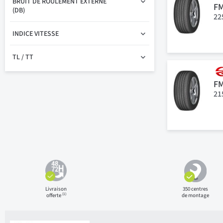
BRUIT DE ROULEMENT EXTERNE
F
(DB)
22
INDICE VITESSE
TL / TT
F
21
Livraison
350 centres
(1)
offerte
de montage