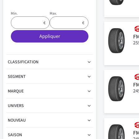
Min.
Max.
F
Appliquer
25
CLASSIFICATION
SEGMENT
F
24
MARQUE
UNIVERS
NOUVEAU
F
SAISON
24