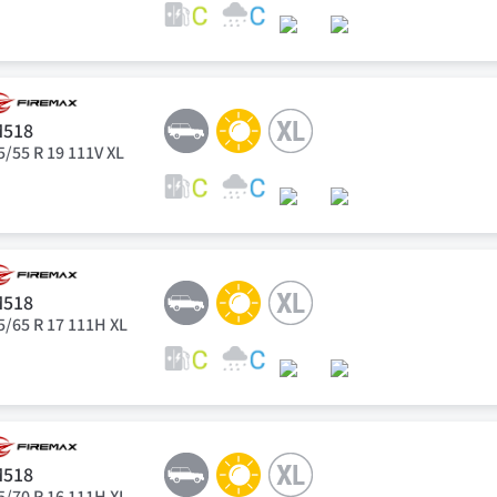
M518
5/55 R 19 111V XL
M518
5/65 R 17 111H XL
M518
5/70 R 16 111H XL