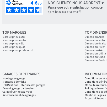
NOS CLIENTS NOUS ADORENT ♥
Parce que votre satisfaction compte !
(3)
4,6/5 basé sur 623 avis
TOP MARQUES
TOP DIMENS
Marque pneu auto
Dimension Auto
Marque pneu moto
Dimension Moto
Marque pneu vélo
Dimension 4 saiso
Marque pneu quad
Dimension Hiver
Marque pneu poids lourd
Dimension 4x4
Dimension Utilitai
Dimension Quad
Dimension Poids 
GARAGES PARTENAIRES
INFORMATION
Montage en garage
Conditions génér
Montage à domicile
Conditions généra
1001Stations | interface des garages
Modalités retour
Devenir garage partenaire
Politique de confi
Garage | Connectez-vous
Conditions des of
Référencement des garages
Mentions Légales
Accessibilité : no