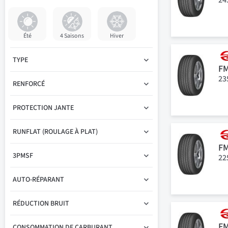
Été
4 Saisons
Hiver
TYPE
F
23
RENFORCÉ
PROTECTION JANTE
RUNFLAT (ROULAGE À PLAT)
F
3PMSF
22
AUTO-RÉPARANT
RÉDUCTION BRUIT
F
CONSOMMATION DE CARBURANT