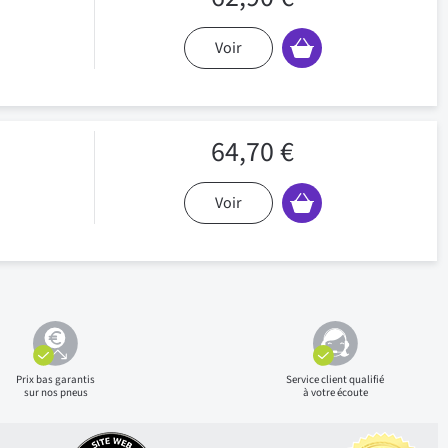
Voir
64,70 €
Voir
Prix bas
garantis
Service client qualifié
sur nos pneus
à votre écoute