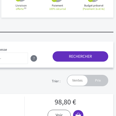
Livraison
Paiement
Budget préservé
(1)
offerte
100% sécurisé
(Paiement 3x et 4x)
tesse
RECHERCHER
?
Trier :
98,80 €
Voir