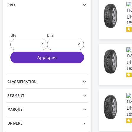
PRIX
Ul
18
Min.
Max.
Appliquer
Ul
18
CLASSIFICATION
SEGMENT
Ul
MARQUE
18
UNIVERS