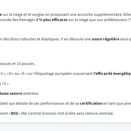
e
sur la neige et le verglas en proposant une accroche supplémentaire. Elle
accorde des freinages
2 % plus efficaces
sur la neige que son prédécesseur l’
ur des blocs robustes et élastiques. Il en découle une
usure régulière
ainsi 
pouces et 15 pouces.
 C », « D » ou « E » sur l’étiquetage européen concernant
l’efficacité énergétiq
« C ».
lume sonore
extérieur.
ake) qui atteste de ses performances et de sa
certification
en tant que pne
ement «
NCG
» (No Central Groove) c’est-à-dire sans rainure centrale.