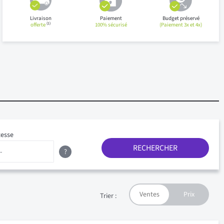
Livraison
Paiement
Budget préservé
(1)
offerte
100% sécurisé
(Paiement 3x et 4x)
tesse
RECHERCHER
?
Trier :