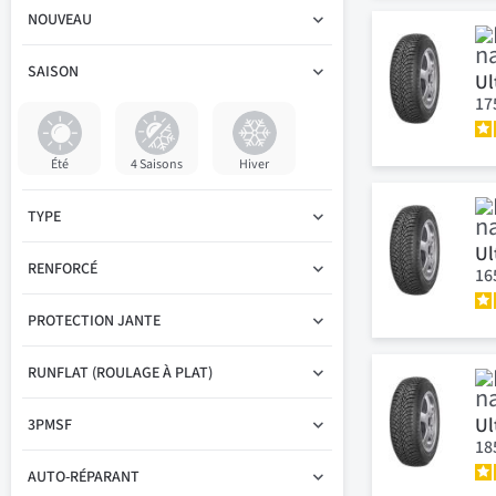
NOUVEAU
SAISON
Ul
17
Été
4 Saisons
Hiver
TYPE
Ul
RENFORCÉ
16
PROTECTION JANTE
RUNFLAT (ROULAGE À PLAT)
Ul
3PMSF
18
AUTO-RÉPARANT