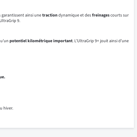
s garantissent ainsi une
traction
dynamique et des
freinages
courts sur
UltraGrip 9.
qu’un
potentiel
kilométrique important
. L’UltraGrip 9+ jouit ainsi d’une
ue.
u hiver.