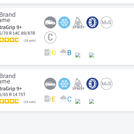
traGrip 9+
5/70 R 14C 89/87R
18
avis
traGrip 9+
5/65 R 14 75T
18
avis