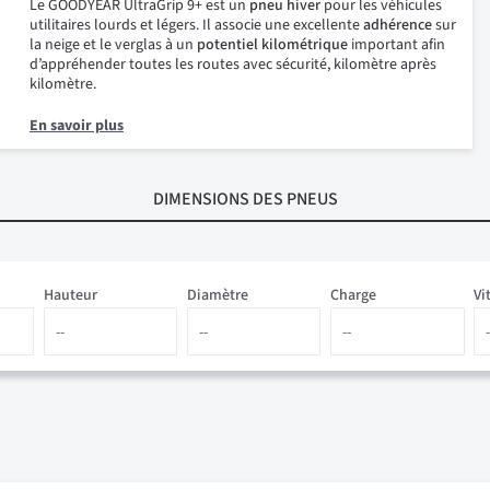
Le GOODYEAR UltraGrip 9+ est un
pneu hiver
pour les véhicules
utilitaires lourds et légers. Il associe une excellente
adhérence
sur
la neige et le verglas à un
potentiel
kilométrique
important afin
d’appréhender toutes les routes avec sécurité, kilomètre après
kilomètre.
En savoir plus
DIMENSIONS
DES PNEUS
Hauteur
Diamètre
Charge
Vi