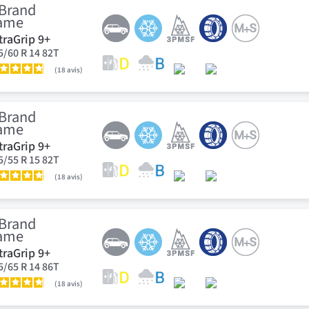
traGrip 9+
5/60 R 14 82T
18
avis
traGrip 9+
5/55 R 15 82T
18
avis
traGrip 9+
5/65 R 14 86T
18
avis