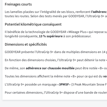
Freinages courts
Les lamelles placées sur l’intégralité de ses blocs, renforcent
l’adhérenc
toutes les routes. Selon des tests menés par GOODYEAR, l’UltraGrip 9+ 
Potentiel kilométrique conséquent
Il bénéficie de la technologie de GOODYEAR « Mileage Plus » qui repose s
longévité conséquente,
13 % supérieure
à son prédécesseur.
Dimensions et spécificités
GOODYEAR présente l’UltraGrip 9+ dans de multiples dimensions en 14 
En fonction des dimensions choisies, l’UltraGrip 9+ peut détenir la note «
De même, son
adhérence sur chaussée mouillée
peut être notée « B » ou 
Toutes les dimensions affichent la même note « B » pour ce qui est du
vo
L’UltraGrip 9+ possède un marquage «
3PMSF
» (3 Peak Mountain Snow Fl
Pour certaines dimensions, l’UltraGrip 9+ dispose d’une bande de roul