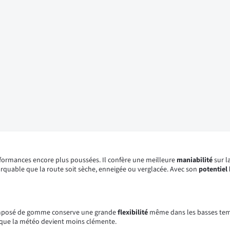
rformances encore plus poussées. Il confère une meilleure
maniabilité
sur l
quable que la route soit sèche, enneigée ou verglacée. Avec son
potentiel
omposé de gomme conserve une grande
flexibilité
même dans les basses temp
orsque la météo devient moins clémente.