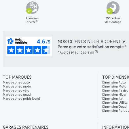
Livraison
350 centres
(1)
offerte
de montage
NOS CLIENTS NOUS ADORENT ♥
Parce que votre satisfaction compte !
(3)
4,6/5 basé sur 623 avis
TOP MARQUES
TOP DIMENS
Marque pneu auto
Dimension Auto
Marque pneu moto
Dimension Moto
Marque pneu vélo
Dimension 4 saiso
Marque pneu quad
Dimension Hiver
Marque pneu poids lourd
Dimension 4x4
Dimension Utilitai
Dimension Quad
Dimension Poids 
GARAGES PARTENAIRES
INFORMATION