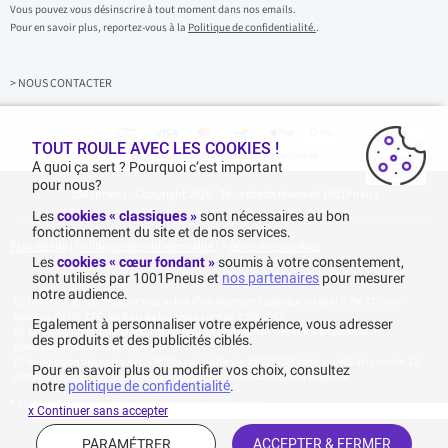
s
Vous pouvez vous désinscrire à tout moment dans nos emails.
i
Pour en savoir plus, reportez-vous à la
Politique de confidentialité.
.
s
s
e
z
> NOUS CONTACTER
v
o
t
r
TOUT ROULE AVEC LES COOKIES !
Achats & paiements 100% sécurisés
e
A quoi ça sert ? Pourquoi c’est important
e
pour nous?
1001pneus - Copyright 2026 - Tous droits réservés 1001Pneus
m
a
Les
cookies « classiques »
sont nécessaires au bon
i
fonctionnement du site et de nos services.
l
Plan de site
|
Politique de confidentialité
|
>
Gérer mes cookies
Les
cookies « cœur fondant »
soumis à votre consentement,
sont utilisés par 1001Pneus et
nos partenaires
pour mesurer
notre audience.
Livraison gratuite : pour tout achat d'un montant supérieur ou égal à 70€ TTC (en-
dessous de 70€ TTC, les frais de livraison sont de 7,90€ TTC).
Egalement à personnaliser votre expérience, vous adresser
Tarif catalogue manufacturier en vigueur non remisé. Ne reflète pas le tarif
des produits et des publicités ciblés.
généralement constaté sur le site.
Agrégation des notes Avis Vérifiés constatées le 23/02/2026 basé sur 468 avis sur les 12
Pour en savoir plus ou modifier vos choix, consultez
derniers mois et un total de 623 avis depuis le 03/06/2022 pour la Belgique.
notre
politique de confidentialité
.
* Voir conditions des offres commerciales en
cliquant ici
x Continuer sans accepter
PARAMÉTRER
ACCEPTER & FERMER