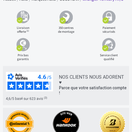
Livraison
350 centres
Paiement
(1)
offerte
de montage
sécurisés
Prix bas
Service client
garantis
qualifié
NOS CLIENTS NOUS ADORENT
♥
Parce que votre satisfaction compte
!
(3)
4,6/5 basé sur 623 avis