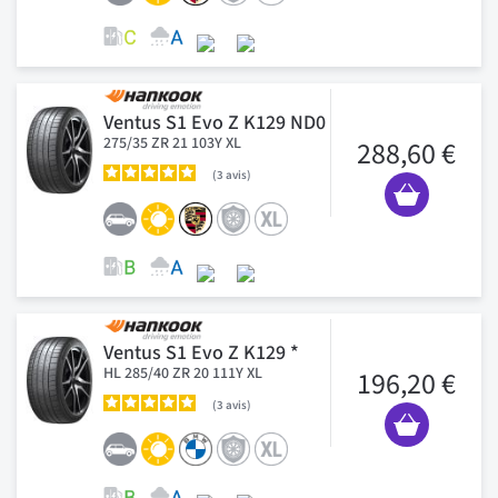
Ventus S1 Evo Z K129 ND0
275/35 ZR 21 103Y XL
288,60 €
3
avis
Ventus S1 Evo Z K129 *
HL 285/40 ZR 20 111Y XL
196,20 €
3
avis