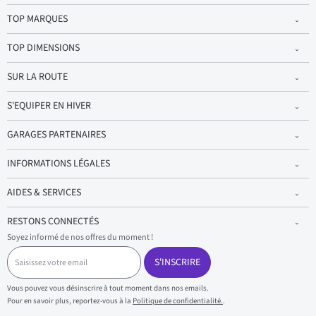
TOP MARQUES
TOP DIMENSIONS
SUR LA ROUTE
S'EQUIPER EN HIVER
GARAGES PARTENAIRES
INFORMATIONS LÉGALES
AIDES & SERVICES
RESTONS CONNECTÉS
Soyez informé de nos offres du moment !
S
a
S'INSCRIRE
i
s
Vous pouvez vous désinscrire à tout moment dans nos emails.
i
Pour en savoir plus, reportez-vous à la
Politique de confidentialité.
.
s