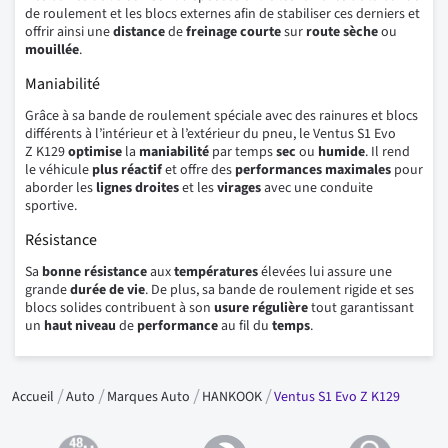
de roulement et les blocs externes afin de stabiliser ces derniers et
offrir ainsi une
distance
de
freinage
courte
sur
route
sèche
ou
mouillée
.
Maniabilité
Grâce à sa bande de roulement spéciale avec des rainures et blocs
différents à l’intérieur et à l’extérieur du pneu, le Ventus S1 Evo
Z K129
optimise
la
maniabilité
par temps
sec
ou
humide
. Il rend
le véhicule
plus
réactif
et offre des
performances
maximales
pour
aborder les
lignes droites
et les
virages
avec une conduite
sportive.
Résistance
Sa
bonne
résistance
aux
températures
élevées lui assure une
grande
durée
de
vie
. De plus, sa bande de roulement rigide et ses
blocs solides contribuent à son
usure
régulière
tout garantissant
un
haut
niveau
de
performance
au fil du
temps
.
Accueil
Auto
Marques Auto
HANKOOK
Ventus S1 Evo Z K129