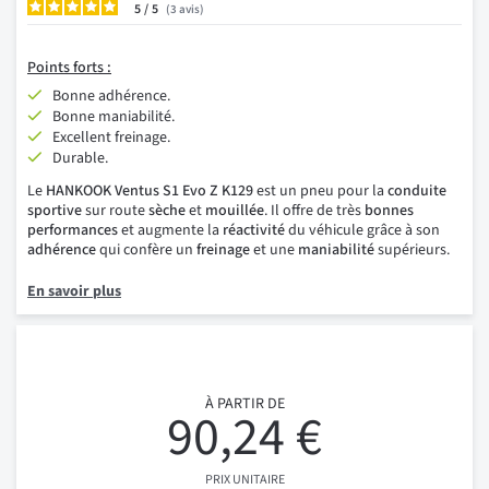
5
/
3
avis
Points forts :
Bonne adhérence.
Bonne maniabilité.
Excellent freinage.
Durable.
Le
HANKOOK Ventus S1 Evo Z K129
est un pneu pour la
conduite
sportive
sur route
sèche
et
mouillée
. Il offre de très
bonnes
performances
et augmente la
réactivité
du véhicule grâce à son
adhérence
qui confère un
freinage
et une
maniabilité
supérieurs.
En savoir plus
À PARTIR DE
90,24 €
PRIX UNITAIRE