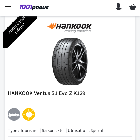
Mon p
J
u
s
q
u
'
1
0
0
€
o
f
f
e
r
t
s
à
*
HANKOOK Ventus S1 Evo Z K129
Type
: Tourisme
Saison
: Ete
Utilisation
: Sportif