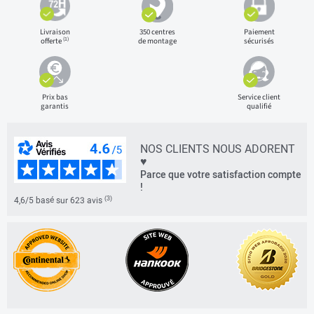
Livraison
350 centres
Paiement
(1)
offerte
de montage
sécurisés
Prix bas
Service client
garantis
qualifié
NOS CLIENTS NOUS ADORENT
♥
Parce que votre satisfaction compte
!
(3)
4,6/5 basé sur 623 avis