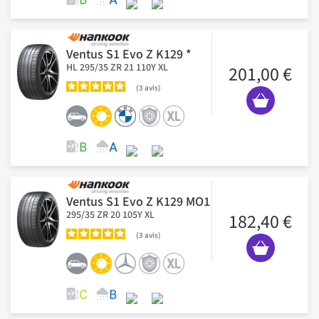
Ventus S1 Evo Z K129 *
HL 295/35 ZR 21 110Y XL
201,00 €
3
avis
Ventus S1 Evo Z K129 MO1
295/35 ZR 20 105Y XL
182,40 €
3
avis