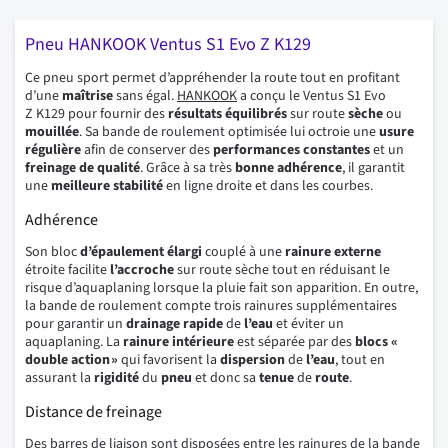
Pneu HANKOOK Ventus S1 Evo Z K129
Ce pneu sport permet d’appréhender la route tout en profitant
d’une
maîtrise
sans égal.
HANKOOK
a conçu le Ventus S1 Evo
Z K129 pour fournir des
résultats
équilibrés
sur route
sèche
ou
mouillée
. Sa bande de roulement optimisée lui octroie une
usure
régulière
afin de conserver des
performances
constantes
et un
freinage de qualité
. Grâce à sa très
bonne
adhérence
, il garantit
une
meilleure
stabilité
en ligne droite et dans les courbes.
Adhérence
Son bloc
d’épaulement
élargi
couplé à une
rainure
externe
étroite facilite
l’accroche
sur route sèche tout en réduisant le
risque d’aquaplaning lorsque la pluie fait son apparition. En outre,
la bande de roulement compte trois rainures supplémentaires
pour garantir un
drainage
rapide
de
l’eau
et éviter un
aquaplaning. La
rainure
intérieure
est séparée par des
blocs «
double action »
qui favorisent la
dispersion
de
l’eau
, tout en
assurant la
rigidité
du
pneu
et donc sa
tenue
de
route
.
Distance de freinage
Des barres de liaison sont disposées entre les rainures de la bande