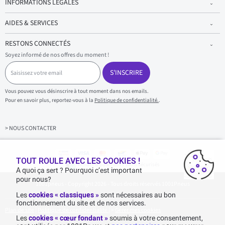
INFORMATIONS LÉGALES
AIDES & SERVICES
RESTONS CONNECTÉS
Soyez informé de nos offres du moment !
S
a
S'INSCRIRE
i
s
Vous pouvez vous désinscrire à tout moment dans nos emails.
i
Pour en savoir plus, reportez-vous à la
Politique de confidentialité.
.
s
s
e
z
> NOUS CONTACTER
v
o
t
r
TOUT ROULE AVEC LES COOKIES !
Achats & paiements 100% sécurisés
e
A quoi ça sert ? Pourquoi c’est important
e
pour nous?
1001pneus - Copyright 2026 - Tous droits réservés 1001Pneus
m
a
Les
cookies « classiques »
sont nécessaires au bon
i
fonctionnement du site et de nos services.
l
Plan de site
|
Politique de confidentialité
|
>
Gérer mes cookies
Les
cookies « cœur fondant »
soumis à votre consentement,