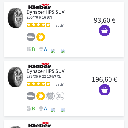
Dynaxer HP5 SUV
205/70 R 16 97H
93,60 €
7
avis
Dynaxer HP5 SUV
275/35 R 22 104W XL
196,60 €
7
avis