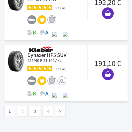
192,20 €
7
avis
Dynaxer HP5 SUV
255/40 R 21 102V XL
191,10 €
7
avis
Page
Vous lisez actuellement la page
Page
Page
Page
1
Suivant
2
3
4