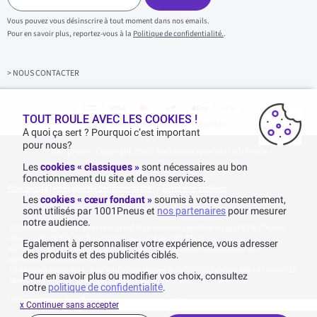
i
s
Vous pouvez vous désinscrire à tout moment dans nos emails.
i
Pour en savoir plus, reportez-vous à la
Politique de confidentialité.
.
s
s
e
z
> NOUS CONTACTER
v
o
t
r
TOUT ROULE AVEC LES COOKIES !
Achats & paiements 100% sécurisés
e
A quoi ça sert ? Pourquoi c’est important
e
pour nous?
1001pneus - Copyright 2026 - Tous droits réservés 1001Pneus
m
a
Les
cookies « classiques »
sont nécessaires au bon
i
fonctionnement du site et de nos services.
l
Plan de site
|
Politique de confidentialité
|
>
Gérer mes cookies
Les
cookies « cœur fondant »
soumis à votre consentement,
sont utilisés par 1001Pneus et
nos partenaires
pour mesurer
notre audience.
Livraison gratuite : pour tout achat d'un montant supérieur ou égal à 70€ TTC (en-
dessous de 70€ TTC, les frais de livraison sont de 7,90€ TTC).
Egalement à personnaliser votre expérience, vous adresser
Tarif catalogue manufacturier en vigueur non remisé. Ne reflète pas le tarif
des produits et des publicités ciblés.
généralement constaté sur le site.
Agrégation des notes Avis Vérifiés constatées le 23/02/2026 basé sur 468 avis sur les 12
Pour en savoir plus ou modifier vos choix, consultez
derniers mois et un total de 623 avis depuis le 03/06/2022 pour la Belgique.
notre
politique de confidentialité
.
* Voir conditions des offres commerciales en
cliquant ici
x Continuer sans accepter