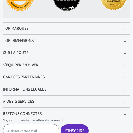
TOP MARQUES
TOP DIMENSIONS
SUR LA ROUTE
S'EQUIPER EN HIVER
GARAGES PARTENAIRES
INFORMATIONS LÉGALES
AIDES & SERVICES
RESTONS CONNECTÉS
Soyez informé de nos offres du moment !
S
a
S'INSCRIRE