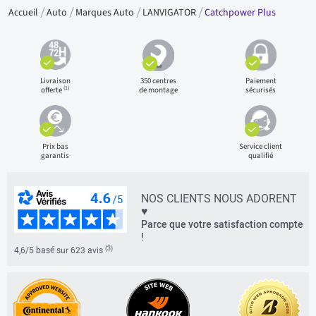
Accueil
Auto
Marques Auto
LANVIGATOR
Catchpower Plus
Livraison
350 centres
Paiement
(1)
offerte
de montage
sécurisés
Prix bas
Service client
garantis
qualifié
NOS CLIENTS NOUS ADORENT
♥
Parce que votre satisfaction compte
!
(3)
4,6/5 basé sur 623 avis